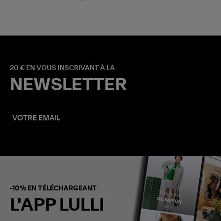
20 € EN VOUS INSCRIVANT À LA
NEWSLETTER
-10% EN TÉLÉCHARGEANT
L'APP LULLI