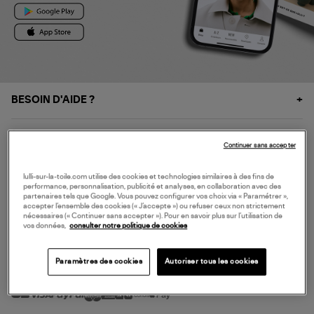
BESOIN D'AIDE ?
À PROPOS
Continuer sans accepter
NOS SERVICES
lulli-sur-la-toile.com utilise des cookies et technologies similaires à des fins de
performance, personnalisation, publicité et analyses, en collaboration avec des
partenaires tels que Google. Vous pouvez configurer vos choix via « Paramétrer »,
accepter l’ensemble des cookies (« J’accepte ») ou refuser ceux non strictement
SERVICE CLIENT
nécessaires (« Continuer sans accepter »). Pour en savoir plus sur l’utilisation de
vos données,
consulter notre politique de cookies
Paramètres des cookies
Autoriser tous les cookies
MODE DE PAIEMENT