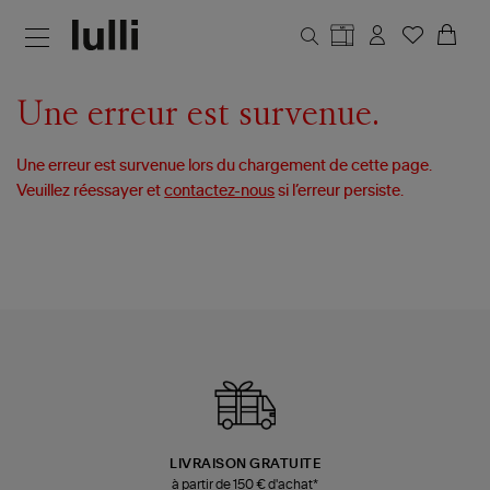
Aller au contenu principal
Une erreur est survenue.
Une erreur est survenue lors du chargement de cette page.
Veuillez réessayer et
contactez-nous
si l’erreur persiste.
LIVRAISON GRATUITE
à partir de 150 € d'achat*