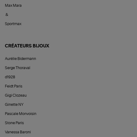
Max Mara
&
Sportmax
CRÉATEURS BIJOUX
Aurélie Bidermann
Serge Thoraval
d1928
Feidt Paris
Gigi Clozeau
Ginette NY
Pascale Monvoisin
Stone Paris
Vanessa Baroni