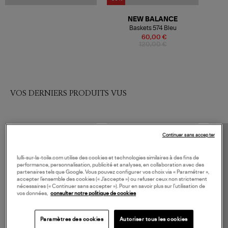
NEW BALANCE
Baskets 574 Bleu
60,00 €
120,00 €
VOS DERNIERS PRODUITS VUS
Continuer sans accepter
lulli-sur-la-toile.com utilise des cookies et technologies similaires à des fins de
performance, personnalisation, publicité et analyses, en collaboration avec des
partenaires tels que Google. Vous pouvez configurer vos choix via « Paramétrer »,
accepter l’ensemble des cookies (« J’accepte ») ou refuser ceux non strictement
nécessaires (« Continuer sans accepter »). Pour en savoir plus sur l’utilisation de
vos données,
consulter notre politique de cookies
Paramètres des cookies
Autoriser tous les cookies