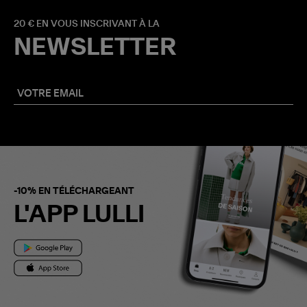
20 € EN VOUS INSCRIVANT À LA
NEWSLETTER
-10% EN TÉLÉCHARGEANT
L'APP LULLI