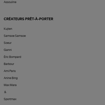
Assouline
CRÉATEURS PRÊT-À-PORTER
Kujten
Samsoe Samsoe
Soeur
Ganni
Éric Bompard
Barbour
Ami Paris
Anine Bing
Max Mara
&
Sportmax