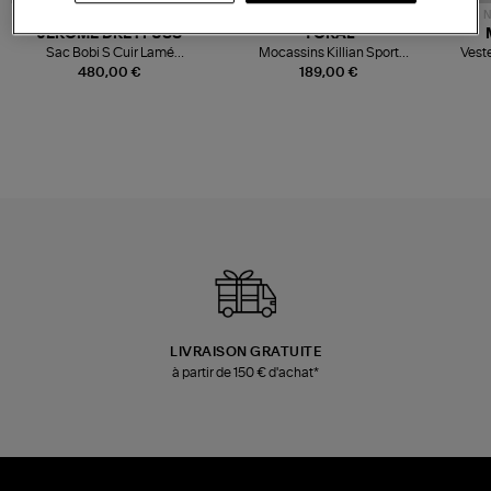
NOUVELLE COLLECTION
N
JEROME DREYFUSS
TORAL
Sac Bobi S Cuir Lamé
Mocassins Killian Sport
Veste
Champagne
Mousse
480,00 €
189,00 €
LIVRAISON GRATUITE
à partir de 150 € d'achat*