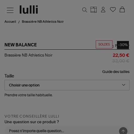
Aller au contenu principal
Accueil
Brassière NB Athletics Noir
SOLDES
-30%
NEW BALANCE
Partager
Brassière
Brassière NB Athletics Noir
22,50 €
NB
32,00 €
Athletics
Noir
Guide des tailles
Taille
Prendre votre taille habituelle.
VOTRE CONSEILLÈRE LULLI
Une question sur ce produit ?