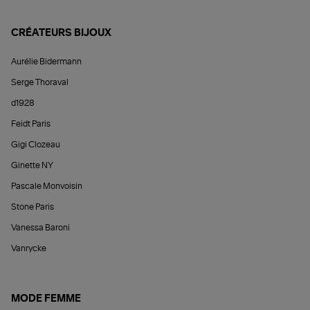
CRÉATEURS BIJOUX
Aurélie Bidermann
Serge Thoraval
d1928
Feidt Paris
Gigi Clozeau
Ginette NY
Pascale Monvoisin
Stone Paris
Vanessa Baroni
Vanrycke
MODE FEMME