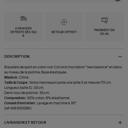
LIVRAISON
PAIEMENT EN
OFFERTE DÈS 150
RETOUR OFFERT
3X,4X
€
DESCRIPTION
Brassière de sport en coton noir. Col rond. Inscription "new balance" en blanc
au niveau de la poitrine. Base élastiquée.
Made in :
Chine.
Taille & Coupe :
Notre mannequin porte une taille S et mesure 172 cm.
Longueur (taille S) : 33 cm.
Demi-tour de poitrine : 35 cm.
Composition :
92% coton, 8% élasthanne.
Conseil d'entretien :
Lavage en machine à 30°.
(ref-WB31500BK)
LIVRAISON ET RETOUR