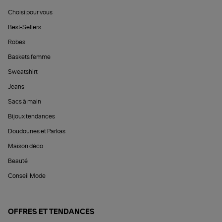
Choisi pour vous
Best-Sellers
Robes
Baskets femme
Sweatshirt
Jeans
Sacs à main
Bijoux tendances
Doudounes et Parkas
Maison déco
Beauté
Conseil Mode
OFFRES ET TENDANCES