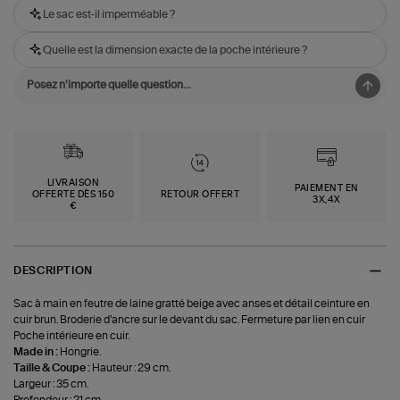
Le sac est-il imperméable ?
Quelle est la dimension exacte de la poche intérieure ?
LIVRAISON
PAIEMENT EN
OFFERTE DÈS 150
RETOUR OFFERT
3X,4X
€
DESCRIPTION
Sac à main en feutre de laine gratté beige avec anses et détail ceinture en
cuir brun. Broderie d'ancre sur le devant du sac. Fermeture par lien en cuir
Poche intérieure en cuir.
Made in :
Hongrie.
Taille & Coupe :
Hauteur : 29 cm.
Largeur : 35 cm.
Profondeur : 21 cm.