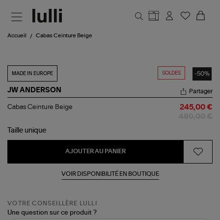
Aller au contenu principal
Accueil
Cabas Ceinture Beige
SOLDES
-50%
MADE IN EUROPE
JW ANDERSON
Partager
Cabas
Cabas Ceinture Beige
245,00 €
Ceinture
490,00 €
Beige
Taille
unique
AJOUTER AU PANIER
VOIR DISPONIBILITÉ EN BOUTIQUE
VOTRE CONSEILLÈRE LULLI
Une question sur ce produit ?