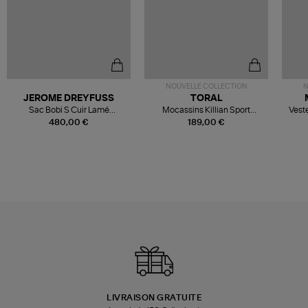
NOUVELLE COLLECTION
N
JEROME DREYFUSS
TORAL
Sac Bobi S Cuir Lamé
Mocassins Killian Sport
Veste
Champagne
Mousse
480,00 €
189,00 €
LIVRAISON GRATUITE