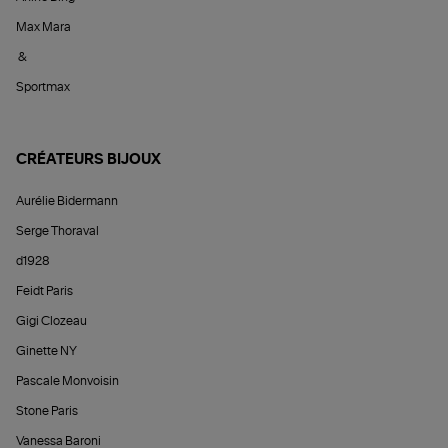
Max Mara
&
Sportmax
CRÉATEURS BIJOUX
Aurélie Bidermann
Serge Thoraval
d1928
Feidt Paris
Gigi Clozeau
Ginette NY
Pascale Monvoisin
Stone Paris
Vanessa Baroni