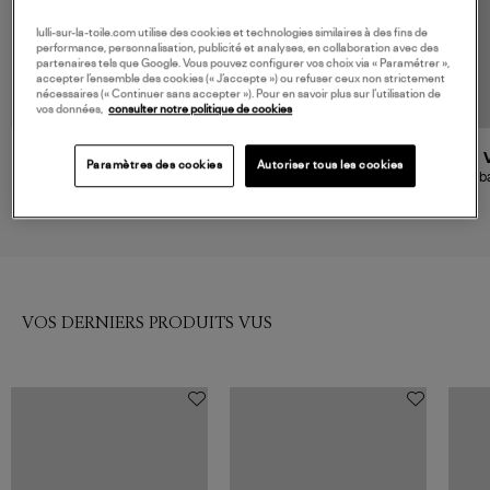
lulli-sur-la-toile.com utilise des cookies et technologies similaires à des fins de
performance, personnalisation, publicité et analyses, en collaboration avec des
partenaires tels que Google. Vous pouvez configurer vos choix via « Paramétrer »,
accepter l’ensemble des cookies (« J’accepte ») ou refuser ceux non strictement
nécessaires (« Continuer sans accepter »). Pour en savoir plus sur l’utilisation de
vos données,
consulter notre politique de cookies
NOUVELLE COLLECTION
VANESSA BRUNO
IBELIV
Paramètres des cookies
Autoriser tous les cookies
Cabas Raphia XL Doré
Sac Ika Garden Tea,
Caba
Collaboration Ibeliv x Véronika
270,00 €
230,00 €
Loubry
VOS DERNIERS PRODUITS VUS