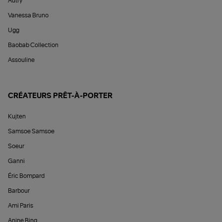
Autry
Vanessa Bruno
Ugg
Baobab Collection
Assouline
CRÉATEURS PRÊT-À-PORTER
Kujten
Samsoe Samsoe
Soeur
Ganni
Éric Bompard
Barbour
Ami Paris
Anine Bing