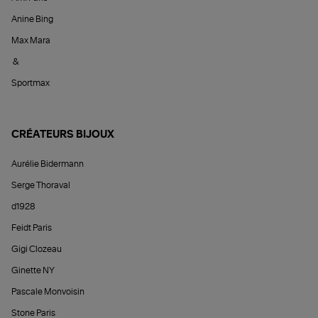
Anine Bing
Max Mara
&
Sportmax
CRÉATEURS BIJOUX
Aurélie Bidermann
Serge Thoraval
d1928
Feidt Paris
Gigi Clozeau
Ginette NY
Pascale Monvoisin
Stone Paris