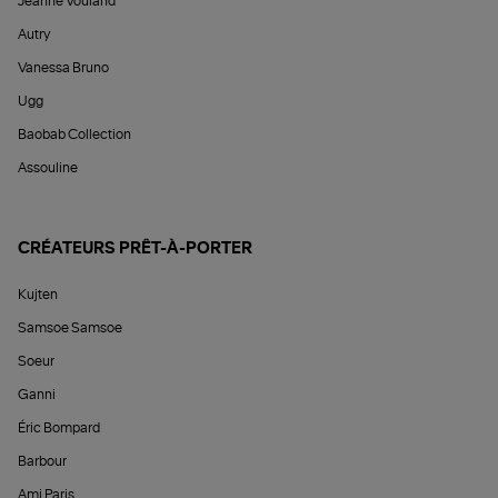
Jeanne Vouland
Autry
Vanessa Bruno
Ugg
Baobab Collection
Assouline
CRÉATEURS PRÊT-À-PORTER
Kujten
Samsoe Samsoe
Soeur
Ganni
Éric Bompard
Barbour
Ami Paris