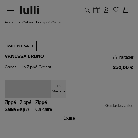
Aller au contenu principal
Accueil
Cabas L Lin Zippé Grenat
MADE IN FRANCE
VANESSA BRUNO
Partager
Cabas
Cabas L Lin Zippé Grenat
250,00 €
L
Lin
Zippé
Grenat
+
3
Voir plus
Guide des tailles
Taille
unique
Épuisé