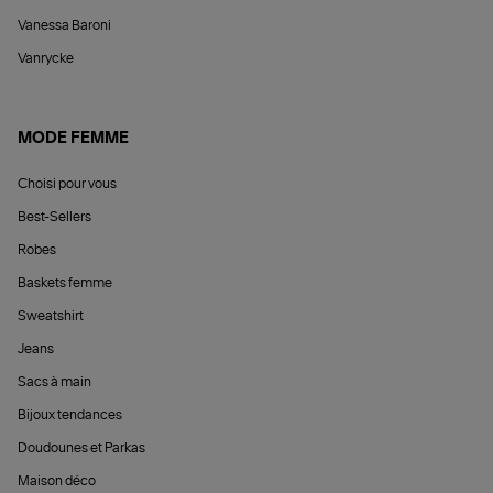
Vanessa Baroni
Vanrycke
MODE FEMME
Choisi pour vous
Best-Sellers
Robes
Baskets femme
Sweatshirt
Jeans
Sacs à main
Bijoux tendances
Doudounes et Parkas
Maison déco