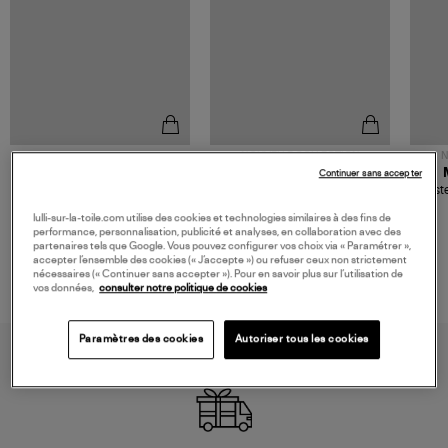
NOUVELLE COLLECTION
N
JEROME DREYFUSS
TORAL
Continuer sans accepter
Sac Bobi S Cuir Lamé
Mocassins Killian Sport
Veste
Champagne
Mousse
480,00 €
189,00 €
lulli-sur-la-toile.com utilise des cookies et technologies similaires à des fins de
performance, personnalisation, publicité et analyses, en collaboration avec des
partenaires tels que Google. Vous pouvez configurer vos choix via « Paramétrer »,
accepter l’ensemble des cookies (« J’accepte ») ou refuser ceux non strictement
nécessaires (« Continuer sans accepter »). Pour en savoir plus sur l’utilisation de
vos données,
consulter notre politique de cookies
Paramètres des cookies
Autoriser tous les cookies