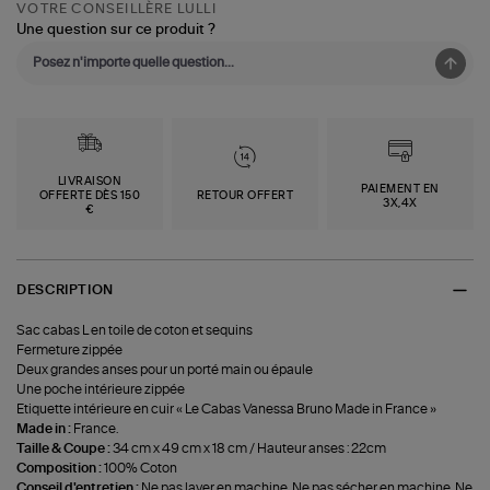
VOTRE CONSEILLÈRE LULLI
Une question sur ce produit ?
LIVRAISON
PAIEMENT EN
OFFERTE DÈS 150
RETOUR OFFERT
3X,4X
€
DESCRIPTION
Sac cabas L en toile de coton et sequins
Fermeture zippée
Deux grandes anses pour un porté main ou épaule
Une poche intérieure zippée
Etiquette intérieure en cuir « Le Cabas Vanessa Bruno Made in France »
Made in :
France.
Taille & Coupe :
34 cm x 49 cm x 18 cm / Hauteur anses : 22cm
Composition :
100% Coton
Conseil d'entretien :
Ne pas laver en machine. Ne pas sécher en machine. Ne