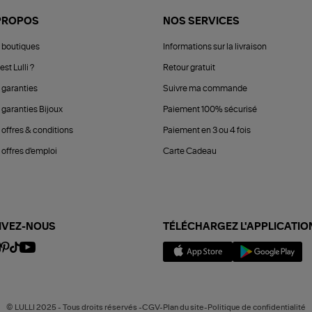
PROPOS
NOS SERVICES
 boutiques
Informations sur la livraison
est Lulli ?
Retour gratuit
 garanties
Suivre ma commande
 garanties Bijoux
Paiement 100% sécurisé
 offres & conditions
Paiement en 3 ou 4 fois
offres d'emploi
Carte Cadeau
IVEZ-NOUS
TÉLÉCHARGEZ L'APPLICATIO
© LULLI 2025 - Tous droits réservés -CGV-Plan du site-Politique de confidentialité