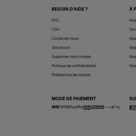
BESOIN D'AIDE ?
À 
FAQ
Nos
CGV
Qui 
Contactez-nous
Nos
Vos retours
Nos
Supprimer mon compte
Nos
Politique de confidentialité
Nos 
Préférences de cookies
MODE DE PAIEMENT
SU