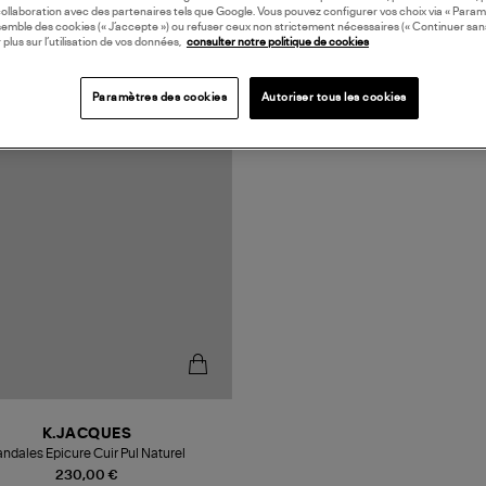
collaboration avec des partenaires tels que Google. Vous pouvez configurer vos choix via « Param
semble des cookies (« J’accepte ») ou refuser ceux non strictement nécessaires (« Continuer san
 plus sur l’utilisation de vos données,
consulter notre politique de cookies
N FRANCE
Paramètres des cookies
Autoriser tous les cookies
K.JACQUES
ndales Epicure Cuir Pul Naturel
230,00 €