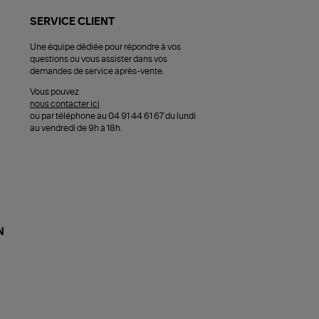
SERVICE CLIENT
Une équipe dédiée pour répondre à vos
questions ou vous assister dans vos
demandes de service après-vente.
Vous pouvez
nous contacter ici
ou par téléphone au 04 91 44 61 67 du lundi
au vendredi de 9h à 18h.
N