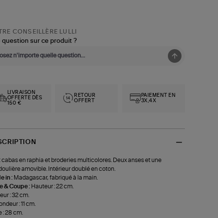
RE CONSEILLÈRE LULLI
 question sur ce produit ?
LIVRAISON
RETOUR
PAIEMENT EN
OFFERTE DÈS
OFFERT
3X,4X
150 €
SCRIPTION
t cabas en raphia et broderies multicolores. Deux anses et une
oulière amovible. Intérieur doublé en coton.
 in :
Madagascar, fabriqué à la main.
le & Coupe :
Hauteur : 22 cm.
eur : 32 cm.
ondeur : 11 cm.
 : 28 cm.