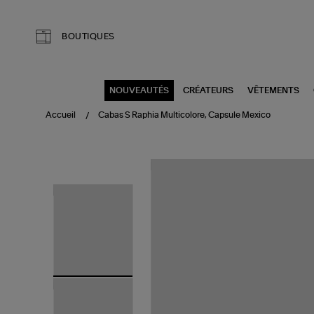
Aller au contenu principal
BOUTIQUES
NOUVEAUTÉS
CRÉATEURS
VÊTEMENTS
Accueil
Cabas S Raphia Multicolore, Capsule Mexico