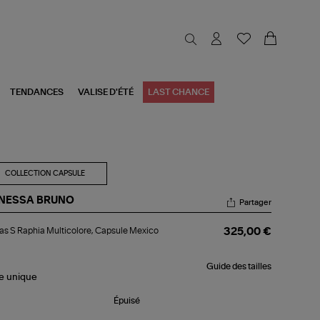
TENDANCES
VALISE D'ÉTÉ
LAST CHANCE
COLLECTION CAPSULE
NESSA BRUNO
Partager
bas
s S Raphia Multicolore, Capsule Mexico
325,00 €
hia
ticolore,
Guide des tailles
psule
le
unique
xico
Épuisé