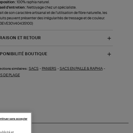
position :
100% raphia naturel.
eil d'entretien :
Nettoyage chez un spécialiste.
ait de son caractère artisanal et de l'utilisation de fibre naturelle, les
uits peuvent présenter des irrégularités de tressage et de couleur.
f-3EVE30V40435100)
VRAISON ET RETOUR
SPONIBILITÉ BOUTIQUE
SACS
-
PANIERS
-
SACS EN PAILLE & RAPHIA
-
ections similaires :
S DE PLAGE
ntinuer sans accepter
ublicité et