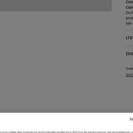
Com
Cons
Du f
prod
(re
LI
DI
Coll
SAC
Co
oile.com utilise des cookies et technologies similaires à des fins de performance, personnalisation, p