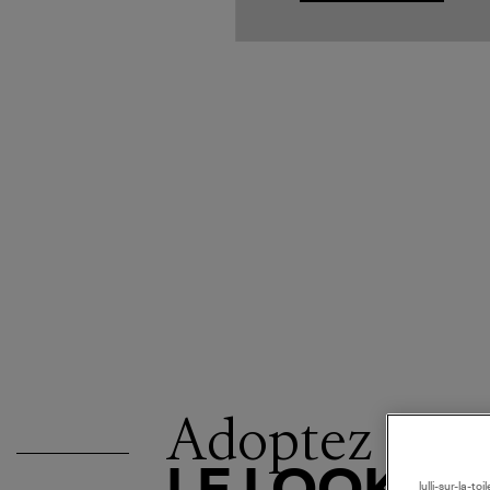
Adoptez
lulli-sur-la-t