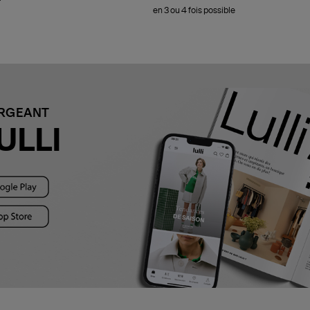
en 3 ou 4 fois possible
ARGEANT
ULLI