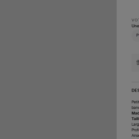
VOT
Une
DE
Peti
band
Made
Tail
Larg
Prof
Anse