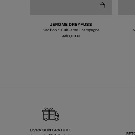
N
JEROME DREYFUSS
te
Sac Bobi S Cuir Lamé Champagne
M
480,00 €
LIVRAISON GRATUITE
RET