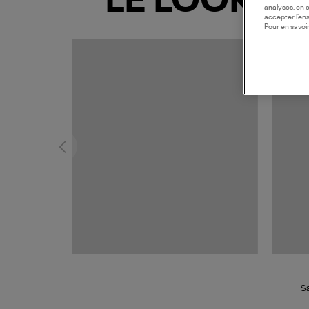
LE LOOK
analyses, en 
accepter l’en
Pour en savoir
MADE I
Sa