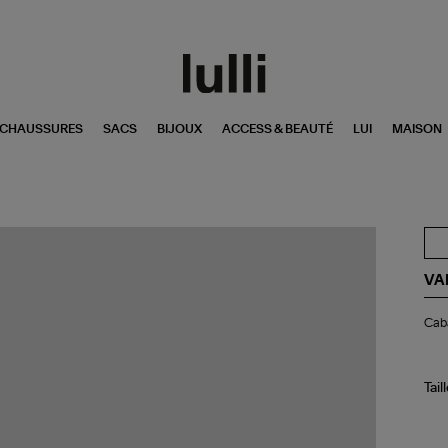
CHAUSSURES
SACS
BIJOUX
ACCESS & BEAUTÉ
LUI
MAISON
VA
Ca
Caba
S
Rap
Mul
Ca
Tail
Me