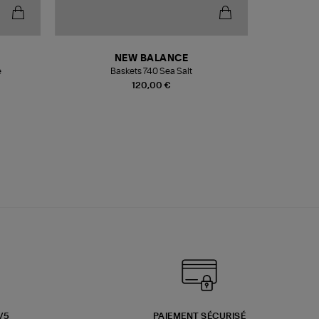
NEW BALANCE
e
Baskets 740 Sea Salt
Veste
120,00 €
3/5
PAIEMENT SÉCURISÉ