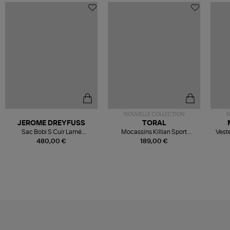
NOUVELLE COLLECTION
N
JEROME DREYFUSS
TORAL
Sac Bobi S Cuir Lamé
Mocassins Killian Sport
Veste
Champagne
Mousse
480,00 €
189,00 €