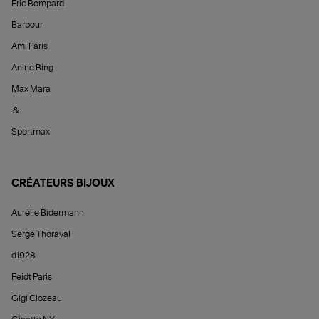
Éric Bompard
Barbour
Ami Paris
Anine Bing
Max Mara
&
Sportmax
CRÉATEURS BIJOUX
Aurélie Bidermann
Serge Thoraval
d1928
Feidt Paris
Gigi Clozeau