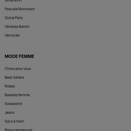
Ginette NY
Pascale Monvoisin
Stone Paris
Vanessa Baroni
Vanrycke
MODE FEMME
Choisi pour vous
Best-Sellers
Robes
Baskets femme
Sweatshirt
Jeans
Sacs à main
Bijoux tendances