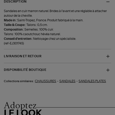
DESCRIPTION
Sandales en cuir marron naturel. Brides à l'avant et une réglable à attacher
autour de la cheville.
Made in :
Saint-Tropez, France. Produit fabriqué à la main.
Taille & Coupe :
Talons : 0,5 cm.
Composition :
Semelles : 100% cuir.
Talons : 100% caoutchouc hévéa naturel.
Conseil d'entretien :
Nettoyage chez un spécialiste.
(ref-EJ301745)
LIVRAISON ET RETOUR
DISPONIBILITÉ BOUTIQUE
-
-
CHAUSSURES
SANDALES
SANDALES PLATES
Collections similaires :
Adoptez
LE LOOK