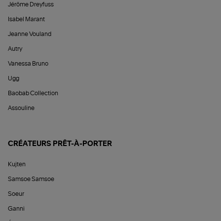
Jérôme Dreyfuss
Isabel Marant
Jeanne Vouland
Autry
Vanessa Bruno
Ugg
Baobab Collection
Assouline
CRÉATEURS PRÊT-À-PORTER
Kujten
Samsoe Samsoe
Soeur
Ganni