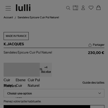
Aller au contenu principal
Accueil
Sandales Epicure Cuir Pul Naturel
MADE IN FRANCE
K.JACQUES
Partager
Sandales
Sandales Epicure Cuir Pul Naturel
230,00 €
Epicure
Cuir
Pul
Naturel
+
4
Voir plus
Guide des tailles
Pointure
Prenez votre taille habituelle.