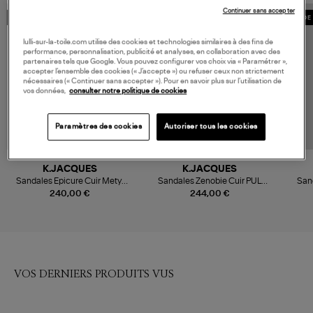
Continuer sans accepter
MADE IN FRANCE
MADE IN FRANCE
MADE 
lulli-sur-la-toile.com utilise des cookies et technologies similaires à des fins de
performance, personnalisation, publicité et analyses, en collaboration avec des
partenaires tels que Google. Vous pouvez configurer vos choix via « Paramétrer »,
accepter l’ensemble des cookies (« J’accepte ») ou refuser ceux non strictement
nécessaires (« Continuer sans accepter »). Pour en savoir plus sur l’utilisation de
vos données,
consulter notre politique de cookies
Paramètres des cookies
Autoriser tous les cookies
K.JACQUES
K.JACQUES
Sandales Epicure Cuir Metyl
Sandales Zenobie Cuir PUL
Sand
Bronze
Naturel
240,00 €
244,00 €
VOS DERNIERS PRODUITS VUS