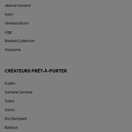
Jeanne Vouland
Autry
Vanessa Bruno
Ugg
Baobab Collection
Assouline
CRÉATEURS PRÊT-À-PORTER
Kujten
Samsoe Samsoe
Soeur
Ganni
Éric Bompard
Barbour