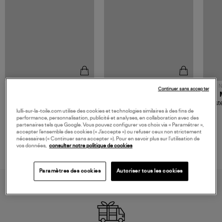
NOUVELLE COLLECTION
N
Continuer sans accepter
JEROME DREYFUSS
TORAL
Sac Bobi S Cuir Lamé
Mocassins Killian Sport
Veste
Champagne
Mousse
lulli-sur-la-toile.com utilise des cookies et technologies similaires à des fins de
480,00 €
189,00 €
performance, personnalisation, publicité et analyses, en collaboration avec des
partenaires tels que Google. Vous pouvez configurer vos choix via « Paramétrer »,
accepter l’ensemble des cookies (« J’accepte ») ou refuser ceux non strictement
nécessaires (« Continuer sans accepter »). Pour en savoir plus sur l’utilisation de
vos données,
consulter notre politique de cookies
Paramètres des cookies
Autoriser tous les cookies