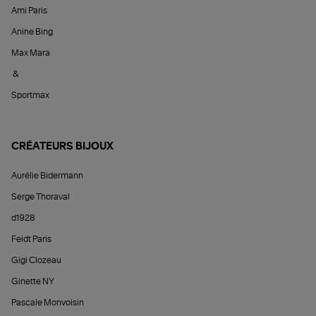
Ami Paris
Anine Bing
Max Mara
&
Sportmax
CRÉATEURS BIJOUX
Aurélie Bidermann
Serge Thoraval
d1928
Feidt Paris
Gigi Clozeau
Ginette NY
Pascale Monvoisin