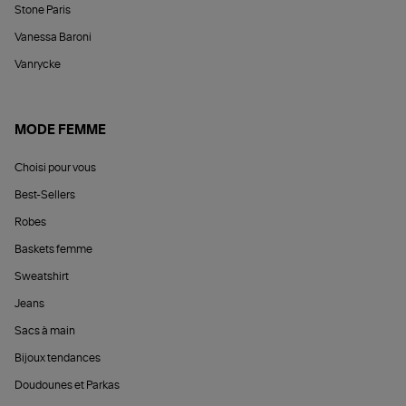
Stone Paris
Vanessa Baroni
Vanrycke
MODE FEMME
Choisi pour vous
Best-Sellers
Robes
Baskets femme
Sweatshirt
Jeans
Sacs à main
Bijoux tendances
Doudounes et Parkas