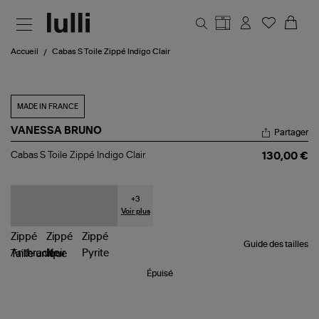
Aller au contenu principal
Accueil
Cabas S Toile Zippé Indigo Clair
MADE IN FRANCE
VANESSA BRUNO
Partager
Cabas
Cabas S Toile Zippé Indigo Clair
130,00 €
S
Toile
Zippé
Indigo
+
3
Clair
Voir plus
Guide des tailles
Taille
unique
Épuisé