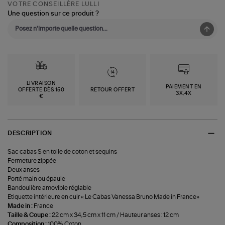
VOTRE CONSEILLÈRE LULLI
Une question sur ce produit ?
LIVRAISON
PAIEMENT EN
OFFERTE DÈS 150
RETOUR OFFERT
3X,4X
€
DESCRIPTION
Sac cabas S en toile de coton et sequins
Fermeture zippée
Deux anses
Porté main ou épaule
Bandoulière amovible réglable
Etiquette intérieure en cuir « Le Cabas Vanessa Bruno Made in France»
Made in :
France
Taille & Coupe :
22 cm x 34,5 cm x 11 cm / Hauteur anses : 12 cm
Composition :
100% Coton