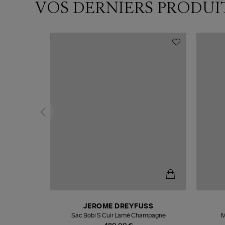
VOS DERNIERS PRODUI
N
JEROME DREYFUSS
te
Sac Bobi S Cuir Lamé Champagne
M