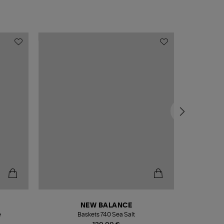
NEW BALANCE
e
Baskets 740 Sea Salt
Veste