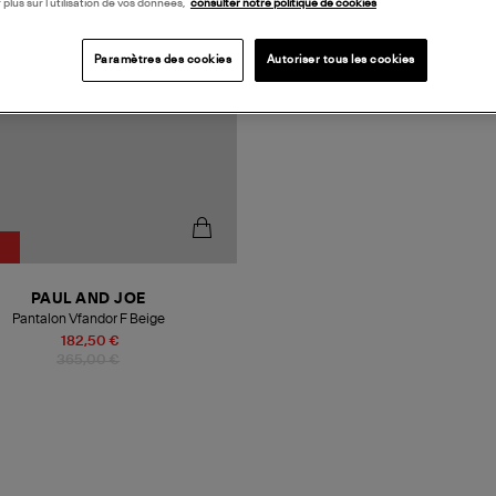
 plus sur l’utilisation de vos données,
consulter notre politique de cookies
Paramètres des cookies
Autoriser tous les cookies
PAUL AND JOE
Pantalon Vfandor F Beige
182,50 €
365,00 €