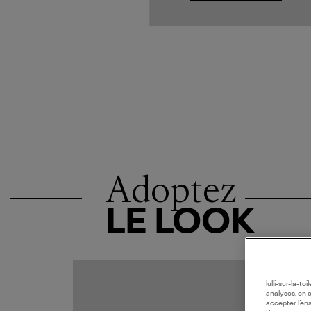
Adoptez
LE LOOK
lulli-sur-la-t
analyses, en 
accepter l’en