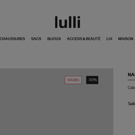
CHAUSSURES
SACS
BIJOUX
ACCESS & BEAUTÉ
LUI
MAISON
NA
-30%
SOLDES
Ca
Caba
St
Bar
Sma
Ra
Tail