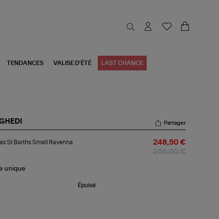
TENDANCES
VALISE D'ÉTÉ
LAST CHANCE
GHEDI
Partager
bas
s St Barths Small Ravenna
248,50 €
ths
355,00 €
ll
venna
le
unique
Épuisé