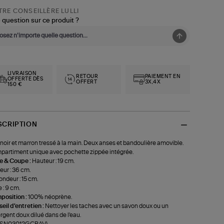
RE CONSEILLÈRE LULLI
 question sur ce produit ?
LIVRAISON
RETOUR
PAIEMENT EN
OFFERTE DÈS
OFFERT
3X,4X
150 €
SCRIPTION
noir et marron tressé à la main. Deux anses et bandoulière amovible.
artiment unique avec pochette zippée intégrée.
le & Coupe :
Hauteur : 19 cm.
eur : 36 cm.
ondeur : 15 cm.
 : 9 cm.
position :
100% néoprène.
eil d'entretien :
Nettoyer les taches avec un savon doux ou un
rgent doux dilué dans de l'eau.
f-SN03012GCRAV)