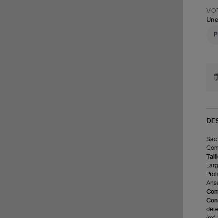
VOT
Une
DE
Sac 
Comp
Tail
Larg
Prof
Anse
Com
Cons
déte
(re