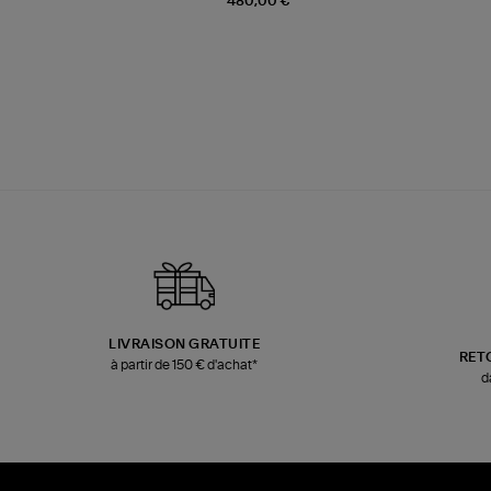
480,00 €
LIVRAISON GRATUITE
RET
à partir de 150 € d'achat*
d