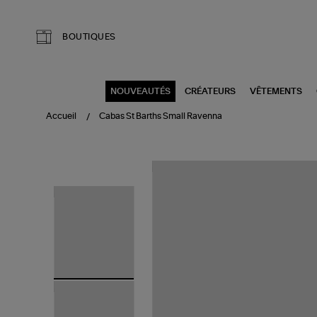
Aller au contenu principal
BOUTIQUES
NOUVEAUTÉS
CRÉATEURS
VÊTEMENTS
Accueil
Cabas St Barths Small Ravenna