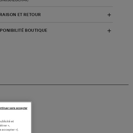
VRAISON ET RETOUR
SPONIBILITÉ BOUTIQUE
ntinuer sans accepter
ublicité et
étrer »,
s accepter »).