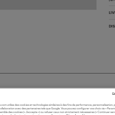
LI
DI
Co
oile.com utilise des cookies et technologies similaires à des fins de performance, personnalisation, p
collaboration avec des partenaires tels que Google. Vous pouvez configurer vos choix via « Param
semble des cookies (« J’accepte ») ou refuser ceux non strictement nécessaires (« Continuer san