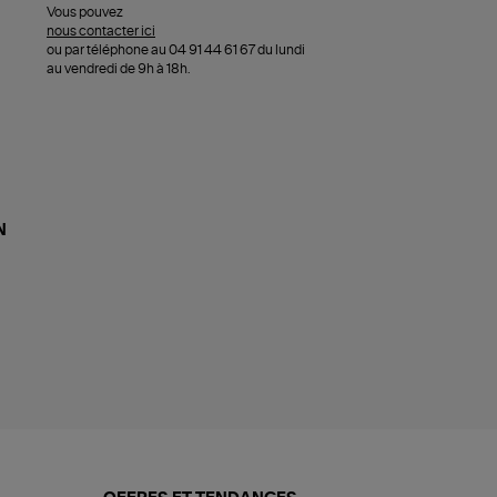
Vous pouvez
nous contacter ici
ou par téléphone au 04 91 44 61 67 du lundi
au vendredi de 9h à 18h.
N