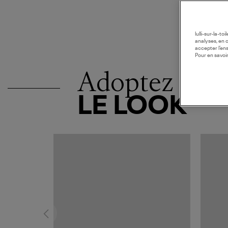
lulli-sur-la-t
analyses, en 
accepter l’en
Pour en savoir
Adoptez
LE LOOK