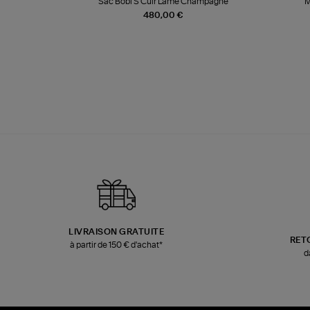
te
Sac Bobi S Cuir Lamé Champagne
M
480,00 €
LIVRAISON GRATUITE
RET
à partir de 150 € d'achat*
d