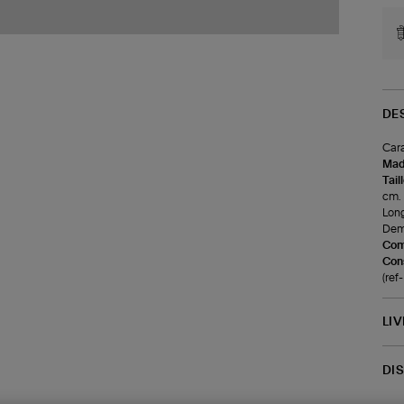
DE
Cara
Made
Tail
cm.
Long
Demi
Com
Cons
(re
LI
DI