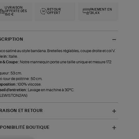
LIVRAISON
RETOUR
PAIEMENT EN
OFFERTE DÈS
OFFERT
3X,4X
150 €
SCRIPTION
co satiné au style bandana. Bretelles réglables, coupe droite et col V.
 in :
Italie.
le & Coupe :
Notre mannequin porte une taille unique et mesure 172
ueur : 53 cm.
-tour de poitrine : 50 cm.
position :
100% viscose.
eil d'entretien :
Lavage en machine à 30°C.
f-LEWISTON2AN)
VRAISON ET RETOUR
SPONIBILITÉ BOUTIQUE