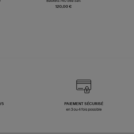
e
Baskets 740 Sea Salt
Veste
120,00 €
3/5
PAIEMENT SÉCURISÉ
en 3 ou 4 fois possible