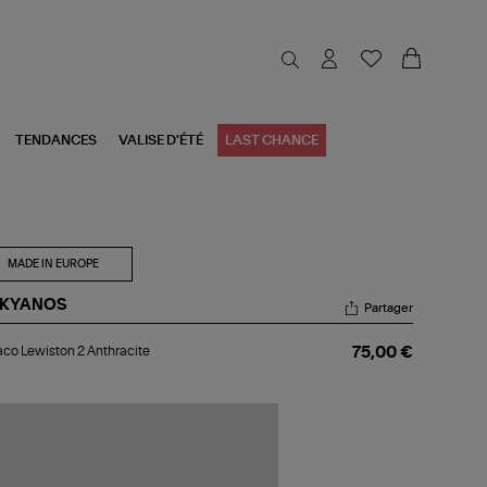
TENDANCES
VALISE D'ÉTÉ
LAST CHANCE
MADE IN EUROPE
KYANOS
Partager
raco
co Lewiston 2 Anthracite
75,00 €
iston
hracite