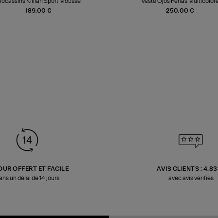
ocassins Killian Sport Mousse
Veste Ojos Perlas Multicolor
189,00 €
250,00 €
OUR OFFERT ET FACILE
AVIS CLIENTS : 4.8
ans un délai de 14 jours
avec avis vérifiés