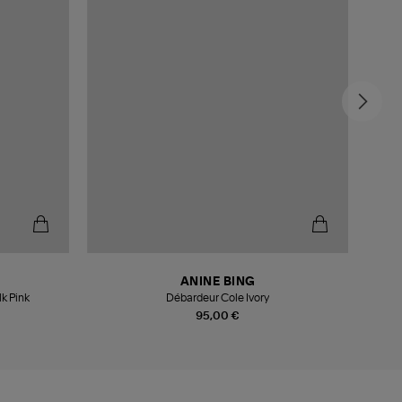
ANINE BING
k Pink
Débardeur Cole Ivory
C
95,00 €