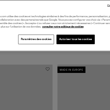
Coll
Co
oile.com utilise des cookies et technologies similaires à des fins de performance, personnalisation, p
collaboration avec des partenaires tels que Google. Vous pouvez configurer vos choix via « Param
semble des cookies (« J’accepte ») ou refuser ceux non strictement nécessaires (« Continuer san
 plus sur l’utilisation de vos données,
consulter notre politique de cookies
Paramètres des cookies
Autoriser tous les cookies
MADE IN EUROPE