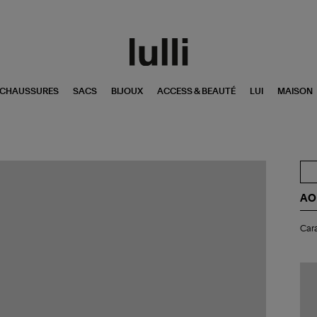
CHAUSSURES
SACS
BIJOUX
ACCESS & BEAUTÉ
LUI
MAISON
AO
Ca
Cara
Lew
2
Ant