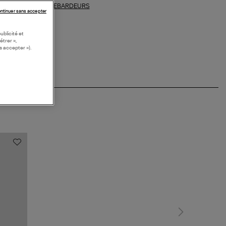
DEBARDEURS
ections similaires :
ntinuer sans accepter
ublicité et
étrer »,
s accepter »).