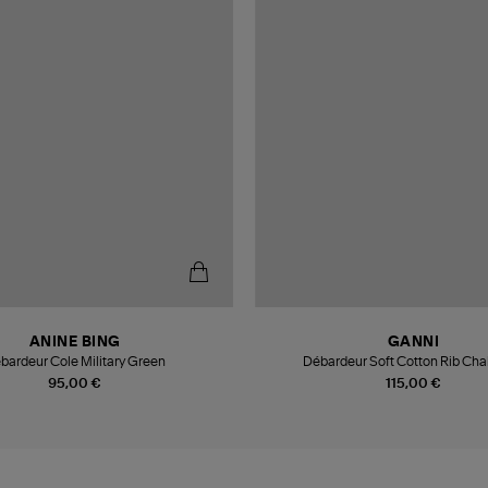
ANINE BING
GANNI
bardeur Cole Military Green
Débardeur Soft Cotton Rib Chal
95,00 €
115,00 €