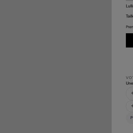
Tail
Pren
VOT
Une