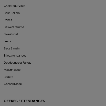
Choisi pour vous
Best-Sellers
Robes
Baskets femme
Sweatshirt
Jeans
Sacs à main
Bijoux tendances
Doudounes et Parkas
Maison déco
Beauté
Conseil Mode
OFFRES ET TENDANCES