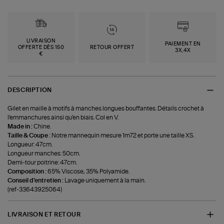
LIVRAISON
PAIEMENT EN
OFFERTE DÈS 150
RETOUR OFFERT
3X,4X
€
DESCRIPTION
Gilet en maille à motifs à manches longues bouffantes. Détails crochet à
l'emmanchures ainsi qu'en biais. Col en V.
Made in :
Chine.
Taille & Coupe :
Notre mannequin mesure 1m72 et porte une taille XS.
Longueur: 47cm.
Longueur manches: 50cm.
Demi-tour poitrine: 47cm.
Composition :
65% Viscose, 35% Polyamide.
Conseil d'entretien :
Lavage uniquement à la main.
(ref-33643925064)
LIVRAISON ET RETOUR