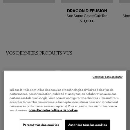
DRAGON DIFFUSION
Sac Santa Croce Cuir Tan
Moc
511,00 €
VOS DERNIERS PRODUITS VUS
Continuer sans accepter
lulli-sur-la-toile.com utilise des cookies et technologies similaires à des fins de
performance, personnalisation, publicité et analyses, en collaboration avec des
partenaires tels que Google. Vous pouvez configurer vos choix via « Paramétrer »,
accepter l’ensemble des cookies (« J’accepte ») ou refuser ceux non strictement
nécessaires (« Continuer sans accepter »). Pour en savoir plus sur l’utilisation de
vos données,
consulter notre politique de cookies
Paramètres des cookies
Autoriser tous les cookies