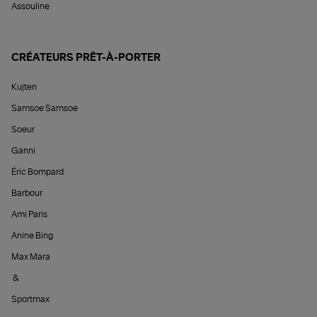
Assouline
CRÉATEURS PRÊT-À-PORTER
Kujten
Samsoe Samsoe
Soeur
Ganni
Éric Bompard
Barbour
Ami Paris
Anine Bing
Max Mara
&
Sportmax