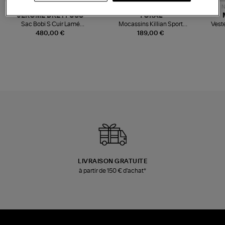
NOUVELLE COLLECTION
N
JEROME DREYFUSS
TORAL
Sac Bobi S Cuir Lamé
Mocassins Killian Sport
Veste
Champagne
Mousse
480,00 €
189,00 €
LIVRAISON GRATUITE
à partir de 150 € d'achat*