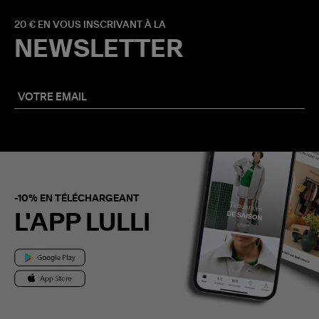
20 € EN VOUS INSCRIVANT À LA
NEWSLETTER
-10% EN TÉLÉCHARGEANT
L'APP LULLI