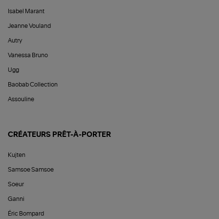
Isabel Marant
Jeanne Vouland
Autry
Vanessa Bruno
Ugg
Baobab Collection
Assouline
CRÉATEURS PRÊT-À-PORTER
Kujten
Samsoe Samsoe
Soeur
Ganni
Éric Bompard