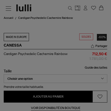
Aller au contenu principal
Accueil
Cardigan Psychedelic Cachemire Rainbow
SOLDES
-60%
MADE IN EUROPE
CANESSA
Partager
Cardigan
Cardigan Psychedelic Cachemire Rainbow
712,50 €
Psychedelic
1 781,00 €
Cachemire
Rainbow
Guide des tailles
Taille
Prendre votre taille habituelle.
AJOUTER AU PANIER
VOIR DISPONIBILITÉ EN BOUTIQUE