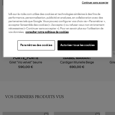
Continuer sans accepter
MADE IN EUROPE
lulli-sur-la-toile.com utilise des cookies et technologies similaires à des fins de
performance, personnalisation, publicité et analyses, en collaboration avec des
partenaires tels que Google. Vous pouvez configurer vos choix via « Paramétrer »,
accepter l’ensemble des cookies (« J’accepte ») ou refuser ceux non strictement
nécessaires (« Continuer sans accepter »). Pour en savoir plus sur l’utilisation de
vos données,
consulter notre politique de cookies
Paramètres des cookies
Autoriser tous les cookies
N
FORTE_FORTE
ISABEL MARANT
Gilet "iris velvet" beurre
Cardigan Murielle Beige
Gil
590,00 €
690,00 €
VOS DERNIERS PRODUITS VUS