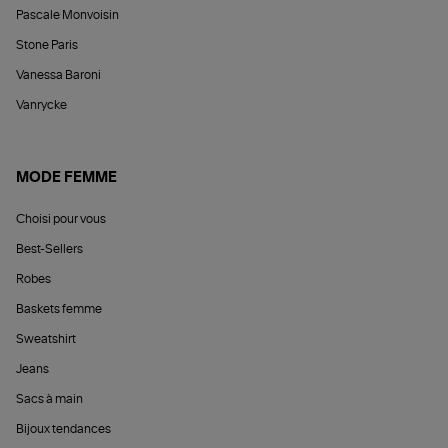
Pascale Monvoisin
Stone Paris
Vanessa Baroni
Vanrycke
MODE FEMME
Choisi pour vous
Best-Sellers
Robes
Baskets femme
Sweatshirt
Jeans
Sacs à main
Bijoux tendances