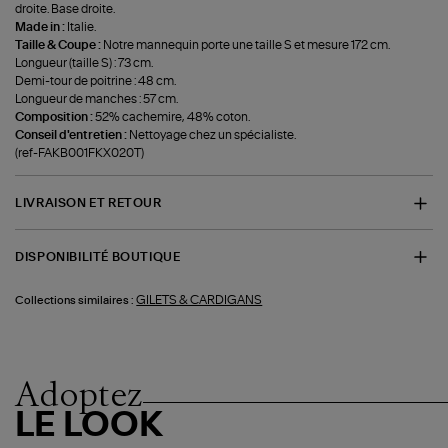
droite. Base droite.
Made in :
Italie.
Taille & Coupe :
Notre mannequin porte une taille S et mesure 172 cm.
Longueur (taille S) : 73 cm.
Demi-tour de poitrine : 48 cm.
Longueur de manches : 57 cm.
Composition :
52% cachemire, 48% coton.
Conseil d'entretien :
Nettoyage chez un spécialiste.
(ref-FAKB001FKX020T)
LIVRAISON ET RETOUR
DISPONIBILITÉ BOUTIQUE
GILETS & CARDIGANS
Collections similaires :
Adoptez
LE LOOK