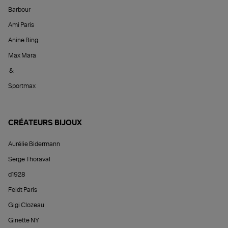
Barbour
Ami Paris
Anine Bing
Max Mara
&
Sportmax
CRÉATEURS BIJOUX
Aurélie Bidermann
Serge Thoraval
d1928
Feidt Paris
Gigi Clozeau
Ginette NY