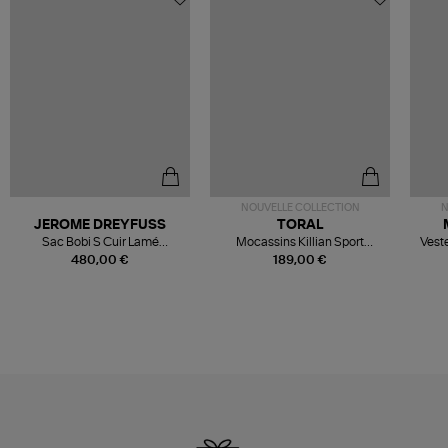
NOUVELLE COLLECTION
N
JEROME DREYFUSS
TORAL
Sac Bobi S Cuir Lamé
Mocassins Killian Sport
Veste
Champagne
Mousse
480,00 €
189,00 €