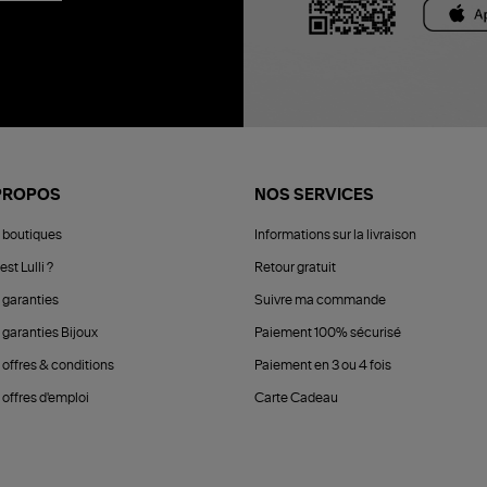
PROPOS
NOS SERVICES
 boutiques
Informations sur la livraison
est Lulli ?
Retour gratuit
 garanties
Suivre ma commande
 garanties Bijoux
Paiement 100% sécurisé
 offres & conditions
Paiement en 3 ou 4 fois
offres d'emploi
Carte Cadeau