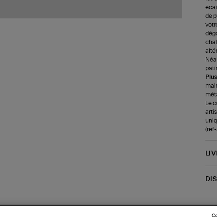
écai
de p
votr
dégo
chale
alté
Néan
pati
Plus
main
méta
Le c
arti
uniq
(ref
LI
DI
Co