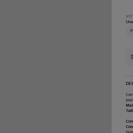
VOT
Une
DE
Cein
posi
Made
Tail
Com
Cons
fair