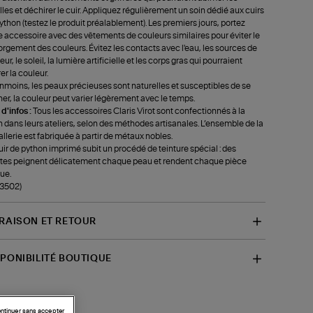
lles et déchirer le cuir. Appliquez régulièrement un soin dédié aux cuirs
ython (testez le produit préalablement). Les premiers jours, portez
e accessoire avec des vêtements de couleurs similaires pour éviter le
rgement des couleurs. Évitez les contacts avec l'eau, les sources de
ur, le soleil, la lumière artificielle et les corps gras qui pourraient
rer la couleur.
moins, les peaux précieuses sont naturelles et susceptibles de se
ner, la couleur peut varier légèrement avec le temps.
 d'infos :
Tous les accessoires Claris Virot sont confectionnés à la
 dans leurs ateliers, selon des méthodes artisanales. L’ensemble de la
llerie est fabriquée à partir de métaux nobles.
uir de python imprimé subit un procédé de teinture spécial : des
stes peignent délicatement chaque peau et rendent chaque pièce
ue.
-3502)
VRAISON ET RETOUR
SPONIBILITÉ BOUTIQUE
ntinuer sans accepter