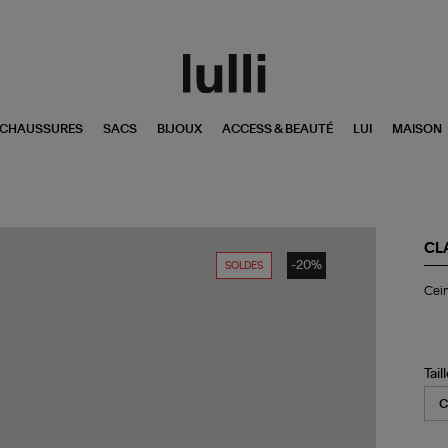
CHAUSSURES
SACS
BIJOUX
ACCESS & BEAUTÉ
LUI
MAISON
CL
-20%
SOLDES
Cei
Cein
Ba
Ex-
Vo
Py
De
Tail