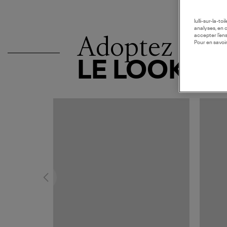
lulli-sur-la-t
analyses, en 
Adoptez
accepter l’en
Pour en savoir
LE LOOK