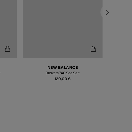
NEW BALANCE
e
Baskets 740 Sea Salt
Veste
120,00 €