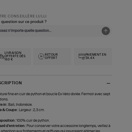
RE CONSEILLÈRE LULLI
 question sur ce produit ?
LIVRAISON
RETOUR
PAIEMENT EN
OFFERTE DÈS
OFFERT
3X,4X
150 €
SCRIPTION
ture fine en cuir de python et boucle Ex-Veto dorée. Fermoir avec sept
tions.
 in :
Bali, Indonésie.
le & Coupe :
Largeur : 2,3 cm.
position :
100% cuir de python.
eil d'entretien :
Pour conserver votre accessoire longtemps, veillez à
e attention aux frottements et griffures qui pourraient abîmer les