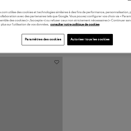
oile.com utilise des cookies et technologies similaires à des fins de performance, personnalisation, p
collaboration avec des partenaires tels que Google. Vous pouvez configurer vos choix via « Param
semble des cookies (« J’accepte ») ou refuser ceux non strictement nécessaires (« Continuer san
 plus sur l’utilisation de vos données,
consulter notre politique de cookies
Paramètres des cookies
Autoriser tous les cookies