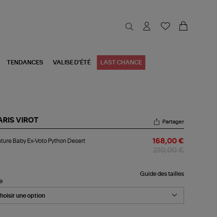
TENDANCES
VALISE D'ÉTÉ
LAST CHANCE
ARIS VIROT
Partager
nture
ture Baby Ex-Voto Python Desert
168,00 €
by
210,00 €
to
thon
sert
Guide des tailles
le