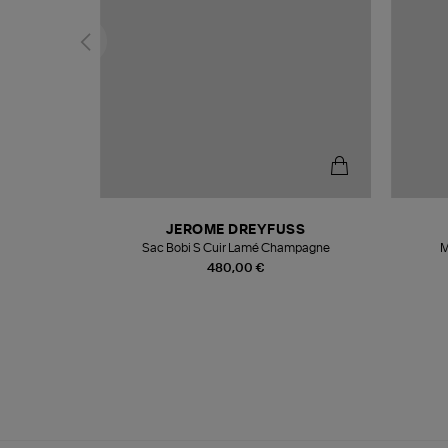
N
JEROME DREYFUSS
te
Sac Bobi S Cuir Lamé Champagne
M
480,00 €