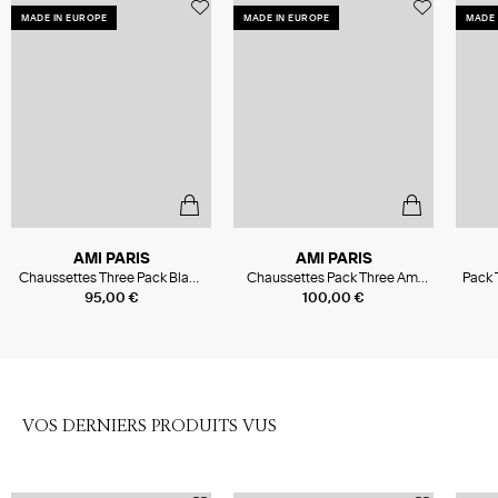
MADE IN EUROPE
MADE IN EUROPE
MADE 
AMI PARIS
AMI PARIS
Chaussettes Three Pack Black
Chaussettes Pack Three Ami
Pack 
Ami De Cœur Off Wh Grey
De Coeur Blanc Gris Noir
95,00 €
100,00 €
Black Off Wh
VOS DERNIERS PRODUITS VUS