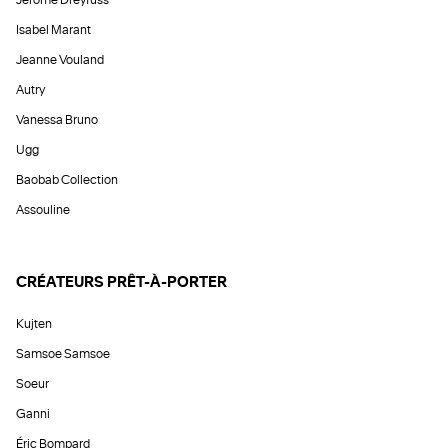
Isabel Marant
Jeanne Vouland
Autry
Vanessa Bruno
Ugg
Baobab Collection
Assouline
CRÉATEURS PRÊT-À-PORTER
Kujten
Samsoe Samsoe
Soeur
Ganni
Éric Bompard