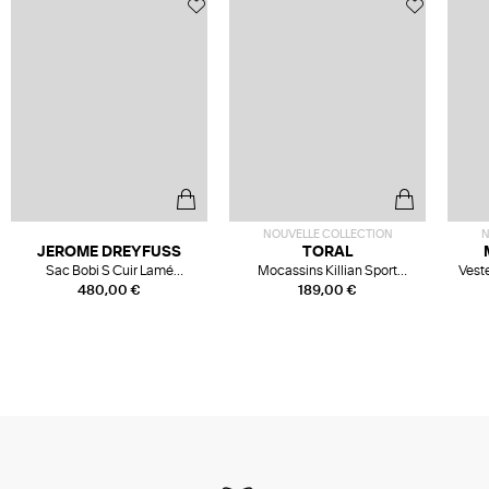
NOUVELLE COLLECTION
N
JEROME DREYFUSS
TORAL
Sac Bobi S Cuir Lamé
Mocassins Killian Sport
Veste
Champagne
Mousse
480,00 €
189,00 €