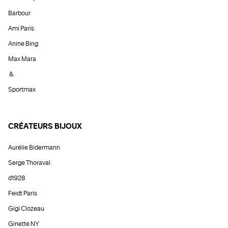
Barbour
Ami Paris
Anine Bing
Max Mara
&
Sportmax
CRÉATEURS BIJOUX
Aurélie Bidermann
Serge Thoraval
d1928
Feidt Paris
Gigi Clozeau
Ginette NY