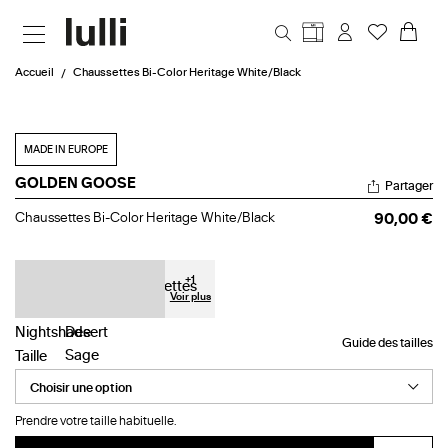
Aller au contenu principal
Accueil
Chaussettes Bi-Color Heritage White/Black
MADE IN EUROPE
GOLDEN GOOSE
Partager
Chaussettes
Chaussettes Bi-Color Heritage White/Black
90,00 €
Bi-
Color
Heritage
White/Black
+
1
Voir plus
Guide des tailles
Taille
Prendre votre taille habituelle.