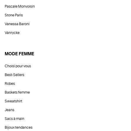
Pascale Monvoisin
Stone Paris
Vanessa Baroni
Vanrycke
MODE FEMME
Choisi pour vous
Best-Sellers
Robes
Baskets femme
Sweatshirt
Jeans
Sacs à main
Bijoux tendances