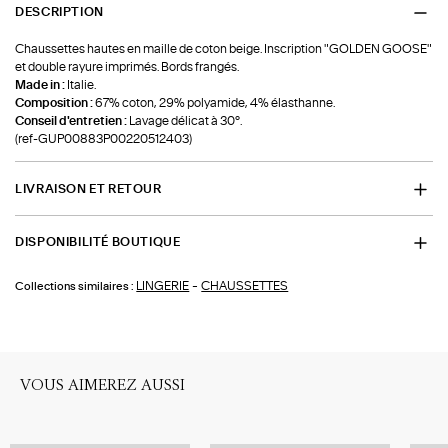
DESCRIPTION
Chaussettes hautes en maille de coton beige. Inscription "GOLDEN GOOSE"
et double rayure imprimés. Bords frangés.
Made in :
Italie.
Composition :
67% coton, 29% polyamide, 4% élasthanne.
Conseil d'entretien :
Lavage délicat à 30°.
(ref-GUP00883P00220512403)
LIVRAISON ET RETOUR
DISPONIBILITÉ BOUTIQUE
-
LINGERIE
CHAUSSETTES
Collections similaires :
VOUS AIMEREZ AUSSI