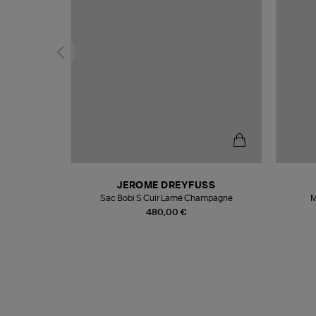
N
JEROME DREYFUSS
te
Sac Bobi S Cuir Lamé Champagne
M
480,00 €