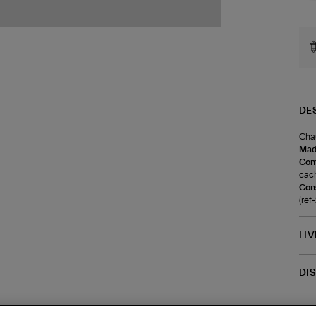
DE
Chau
Made
Com
cach
Cons
(re
LI
DI
Coll