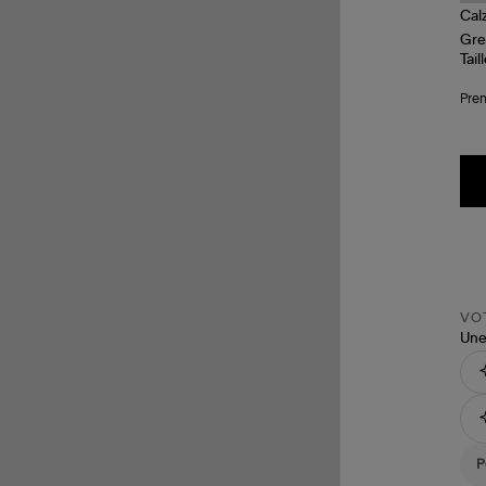
Tail
Pren
VOT
Une