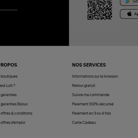
PROPOS
NOS SERVICES
 boutiques
Informations sur la livraison
est Lulli ?
Retour gratuit
 garanties
Suivre ma commande
 garanties Bijoux
Paiement 100% sécurisé
 offres & conditions
Paiement en 3 ou 4 fois
offres d'emploi
Carte Cadeau