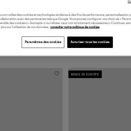
Co
oile.com utilise des cookies et technologies similaires à des fins de performance, personnalisation, p
collaboration avec des partenaires tels que Google. Vous pouvez configurer vos choix via « Param
semble des cookies (« J’accepte ») ou refuser ceux non strictement nécessaires (« Continuer san
 plus sur l’utilisation de vos données,
consulter notre politique de cookies
Paramètres des cookies
Autoriser tous les cookies
MADE IN EUROPE