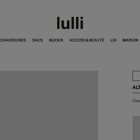
CHAUSSURES
SACS
BIJOUX
ACCESS & BEAUTÉ
LUI
MAISON
AL
Ch
Chau
Cla
Do
Cal
Gr