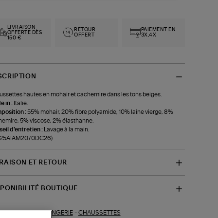
LIVRAISON
RETOUR
PAIEMENT EN
OFFERTE DÈS
OFFERT
3X,4X
150 €
SCRIPTION
ssettes hautes en mohair et cachemire dans les tons beiges.
 in :
Italie.
position :
55% mohair, 20% fibre polyamide, 10% laine vierge, 8%
emire, 5% viscose, 2% élasthanne.
eil d'entretien :
Lavage à la main.
f-25AIAM2070DC26)
VRAISON ET RETOUR
SPONIBILITÉ BOUTIQUE
LINGERIE
-
CHAUSSETTES
ections similaires :