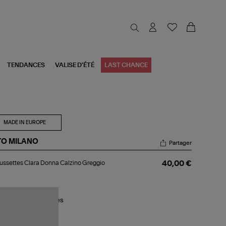
TENDANCES
VALISE D'ÉTÉ
LAST CHANCE
MADE IN EUROPE
TO MILANO
Partager
aussettes
ssettes Clara Donna Calzino Greggio
40,00 €
ra
nna
zino
eggio