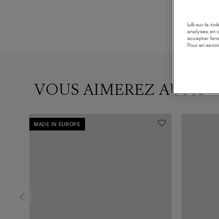
lulli-sur-la-t
analyses, en 
accepter l’en
Pour en savoir
VOUS AIMEREZ AUSSI
MADE IN EUROPE