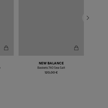
NEW BALANCE
e
Baskets 740 Sea Salt
Veste
120,00 €