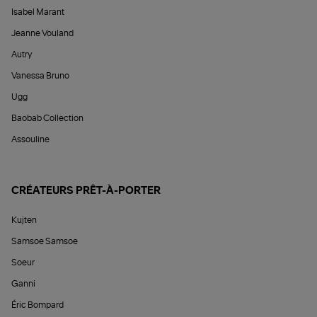
Isabel Marant
Jeanne Vouland
Autry
Vanessa Bruno
Ugg
Baobab Collection
Assouline
CRÉATEURS PRÊT-À-PORTER
Kujten
Samsoe Samsoe
Soeur
Ganni
Éric Bompard