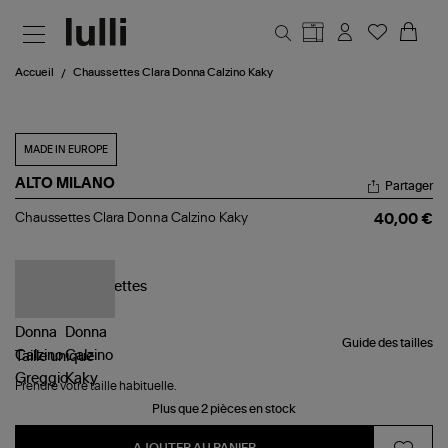
Aller au contenu principal
Accueil
Chaussettes Clara Donna Calzino Kaky
MADE IN EUROPE
ALTO MILANO
Partager
Chaussettes
Chaussettes Clara Donna Calzino Kaky
40,00 €
Clara
Donna
Calzino
Kaky
Guide des tailles
Taille
unique
Prendre votre taille habituelle.
Plus que 2 pièces en stock