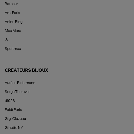
Barbour
Ami Paris
Anine Bing
Max Mara
&
Sportmax
CRÉATEURS BIJOUX
Aurélie Bidermann
Serge Thoraval
d1928
Feidt Paris
Gigi Clozeau
Ginette NY