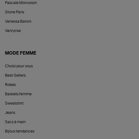
Pascale Monvoisin
Stone Paris
Vanessa Baroni
Vanrycke
MODE FEMME
Choisi pour vous
Best-Sellers
Robes
Baskets femme
Sweatshirt
Jeans
Sacs à main
Bijoux tendances