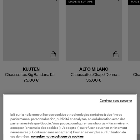
MADE IN EUROPE
MADE 
KUJTEN
ALTO MILANO
Chaussettes Sig Bandana Kaki
Chaussettes Chapo' Donna
Cha
Chiné
Calzino Daino Melange
75,00 €
35,00 €
Continuer sans accepter
VOS DERNIERS PRODUITS VUS
lulli-sur-la-toile.com utilise des cookies et technologies similaires à des fins de
performance, personnalisation, publicité et analyses, en collaboration avec des
partenaires tels que Google. Vous pouvez configurer vos choix via « Paramétrer »,
accepter l’ensemble des cookies (« J’accepte ») ou refuser ceux non strictement
nécessaires (« Continuer sans accepter »). Pour en savoir plus sur l’utilisation de
vos données,
consulter notre politique de cookies