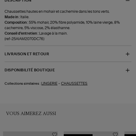
DESCRIPTION
Chaussettes hautes en mohair et cachemire dans les tons verts.
Made in :
Italie.
Composition :
55% mohair, 20% fibre polyamide, 10% laine vierge, 8%
cachemire, 5% viscose, 2% élasthanne.
Conseil d'entretien :
Lavage à la main.
(ref-25AIAM2070DC76)
LIVRAISON ET RETOUR
DISPONIBILITÉ BOUTIQUE
-
LINGERIE
CHAUSSETTES
Collections similaires :
VOUS AIMEREZ AUSSI