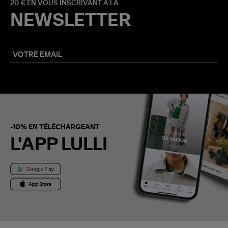
20 € EN VOUS INSCRIVANT À LA
NEWSLETTER
-10% EN TÉLÉCHARGEANT
L'APP LULLI