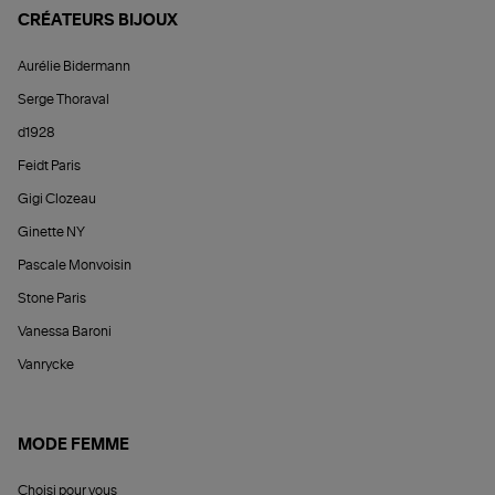
CRÉATEURS BIJOUX
Aurélie Bidermann
Serge Thoraval
d1928
Feidt Paris
Gigi Clozeau
Ginette NY
Pascale Monvoisin
Stone Paris
Vanessa Baroni
Vanrycke
MODE FEMME
Choisi pour vous