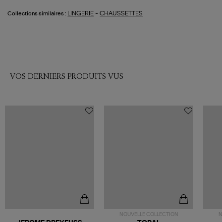
-
LINGERIE
CHAUSSETTES
Collections similaires :
VOS DERNIERS PRODUITS VUS
NOUVELLE COLLECTION
N