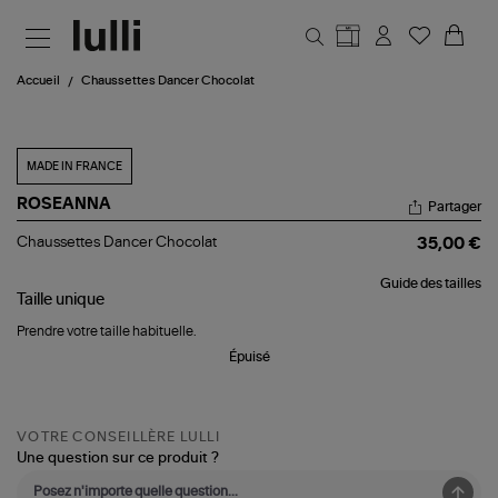
Aller au contenu principal
Accueil
Chaussettes Dancer Chocolat
MADE IN FRANCE
ROSEANNA
Partager
Chaussettes
Chaussettes Dancer Chocolat
35,00 €
Dancer
Chocolat
Guide des tailles
Taille
unique
Prendre votre taille habituelle.
Épuisé
VOTRE CONSEILLÈRE LULLI
Une question sur ce produit ?