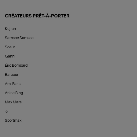
CRÉATEURS PRÊT-À-PORTER
Kujten
Samsoe Samsoe
Soeur
Ganni
Éric Bompard
Barbour
Ami Paris
Anine Bing
Max Mara
&
Sportmax