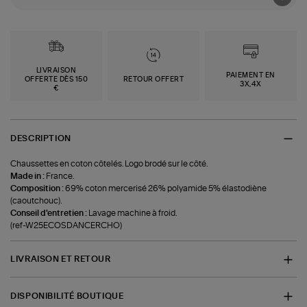
LIVRAISON
PAIEMENT EN
OFFERTE DÈS 150
RETOUR OFFERT
3X,4X
€
DESCRIPTION
Chaussettes en coton côtelés. Logo brodé sur le côté.
Made in :
France.
Composition :
69% coton mercerisé 26% polyamide 5% élastodiène
(caoutchouc).
Conseil d'entretien :
Lavage machine à froid.
(ref-W25ECOSDANCERCHO)
LIVRAISON ET RETOUR
DISPONIBILITÉ BOUTIQUE