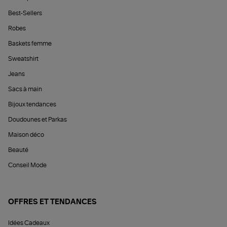
Best-Sellers
Robes
Baskets femme
Sweatshirt
Jeans
Sacs à main
Bijoux tendances
Doudounes et Parkas
Maison déco
Beauté
Conseil Mode
OFFRES ET TENDANCES
Idées Cadeaux