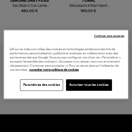
JEROME DREYFUSS
TORAL
Sac Bobi S Cuir Lamé
Mocassins Killian Sport
Champagne
Mousse
480,00 €
189,00 €
Continuer sans accepter
lulli-sur-la-toile.com utilise des cookies et technologies similaires à des fins de
performance, personnalisation, publicité et analyses, en collaboration avec des
partenaires tels que Google. Vous pouvez configurer vos choix via « Paramétrer »,
accepter l’ensemble des cookies (« J’accepte ») ou refuser ceux non strictement
nécessaires (« Continuer sans accepter »). Pour en savoir plus sur l’utilisation de
vos données,
consulter notre politique de cookies
Paramètres des cookies
Autoriser tous les cookies
LIVRAISON GRATUITE
à partir de 150 € d'achat*