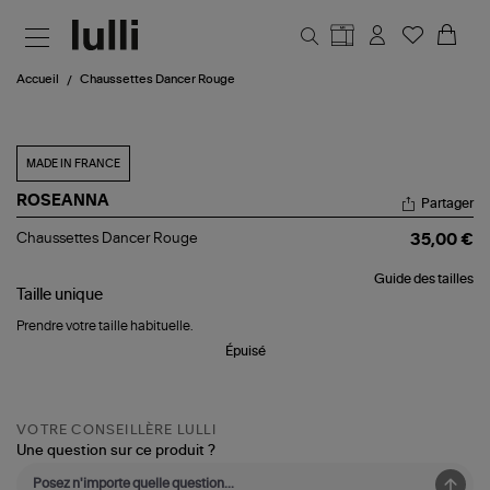
Aller au contenu principal
Accueil
Chaussettes Dancer Rouge
MADE IN FRANCE
ROSEANNA
Partager
Chaussettes
Chaussettes Dancer Rouge
35,00 €
Dancer
Rouge
Guide des tailles
Taille
unique
Prendre votre taille habituelle.
Épuisé
VOTRE CONSEILLÈRE LULLI
Une question sur ce produit ?