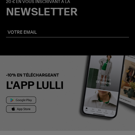
20 € EN VOUS INSCRIVANT À LA
NEWSLETTER
-10% EN TÉLÉCHARGEANT
L'APP LULLI