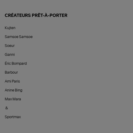
CRÉATEURS PRÊT-À-PORTER
Kujten
Samsoe Samsoe
Soeur
Ganni
Éric Bompard
Barbour
Ami Paris
Anine Bing
Max Mara
&
Sportmax