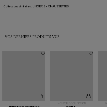
-
LINGERIE
CHAUSSETTES
Collections similaires :
VOS DERNIERS PRODUITS VUS
NOUVELLE COLLECTION
N