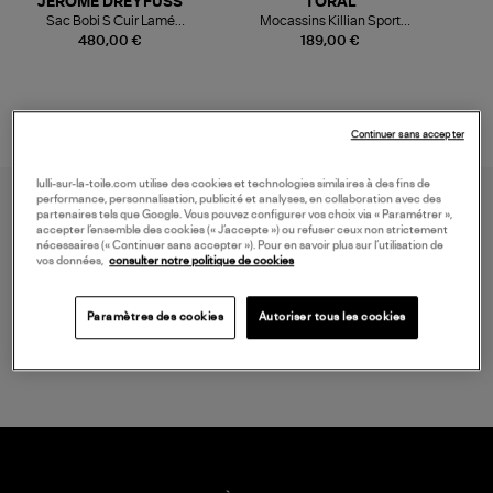
JEROME DREYFUSS
TORAL
Sac Bobi S Cuir Lamé
Mocassins Killian Sport
Champagne
Mousse
480,00 €
189,00 €
Continuer sans accepter
lulli-sur-la-toile.com utilise des cookies et technologies similaires à des fins de
performance, personnalisation, publicité et analyses, en collaboration avec des
partenaires tels que Google. Vous pouvez configurer vos choix via « Paramétrer »,
accepter l’ensemble des cookies (« J’accepte ») ou refuser ceux non strictement
nécessaires (« Continuer sans accepter »). Pour en savoir plus sur l’utilisation de
vos données,
consulter notre politique de cookies
Paramètres des cookies
Autoriser tous les cookies
LIVRAISON GRATUITE
à partir de 150 € d'achat*