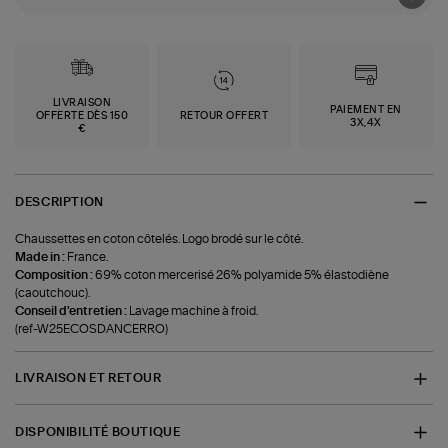
LIVRAISON
PAIEMENT EN
OFFERTE DÈS 150
RETOUR OFFERT
3X,4X
€
DESCRIPTION
Chaussettes en coton côtelés. Logo brodé sur le côté.
Made in :
France.
Composition :
69% coton mercerisé 26% polyamide 5% élastodiène
(caoutchouc).
Conseil d'entretien :
Lavage machine à froid.
(ref-W25ECOSDANCERRO)
LIVRAISON ET RETOUR
DISPONIBILITÉ BOUTIQUE