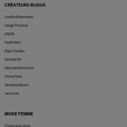
CRÉATEURS BIJOUX
Aurélie Bidermann
Serge Thoraval
d1928
Feidt Paris
Gigi Clozeau
Ginette NY
Pascale Monvoisin
Stone Paris
Vanessa Baroni
Vanrycke
MODE FEMME
Choisi pour vous