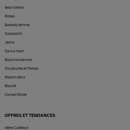
Best-Sellers
Robes
Baskets femme
Sweatshirt
Jeans
Sacs à main
Bijoux tendances
Doudounes et Parkas
Maison déco
Beauté
Conseil Mode
OFFRES ET TENDANCES
Idées Cadeaux