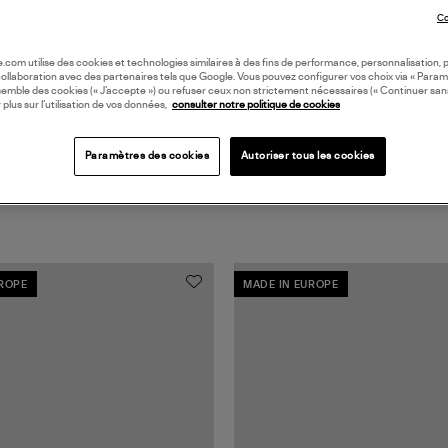
Co
oile.com utilise des cookies et technologies similaires à des fins de performance, personnalisation, p
collaboration avec des partenaires tels que Google. Vous pouvez configurer vos choix via « Param
semble des cookies (« J’accepte ») ou refuser ceux non strictement nécessaires (« Continuer san
 plus sur l’utilisation de vos données,
consulter notre politique de cookies
Paramètres des cookies
Autoriser tous les cookies
UROPE
MADE IN EUROPE