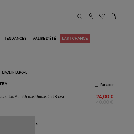
TENDANCES
VALISE D'ÉTÉ
LAST CHANCE
MADE IN EUROPE
TRY
Partager
aussettes
ssettes Main Unisex Unisex Knit Brown
24,00 €
in
sex
40,00 €
sex
t
own