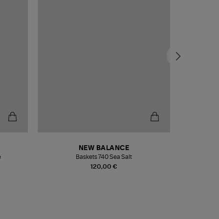
NEW BALANCE
e
Baskets 740 Sea Salt
Veste
120,00 €