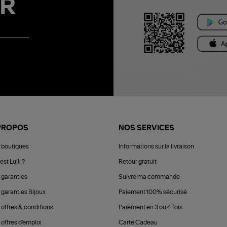
R
PROPOS
NOS SERVICES
 boutiques
Informations sur la livraison
est Lulli ?
Retour gratuit
 garanties
Suivre ma commande
 garanties Bijoux
Paiement 100% sécurisé
 offres & conditions
Paiement en 3 ou 4 fois
offres d'emploi
Carte Cadeau