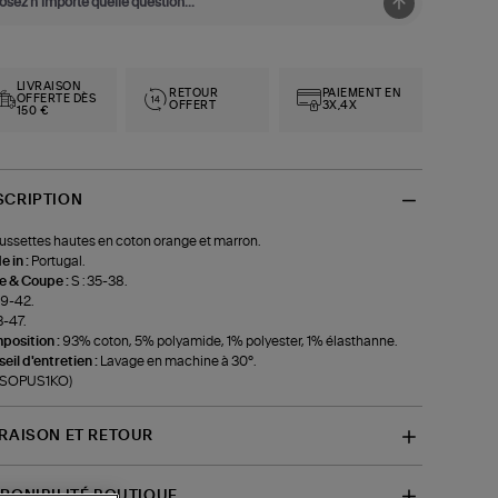
LIVRAISON
RETOUR
PAIEMENT EN
OFFERTE DÈS
OFFERT
3X,4X
150 €
SCRIPTION
ssettes hautes en coton orange et marron.
 in :
Portugal.
le & Coupe :
S : 35-38.
39-42.
3-47.
position :
93% coton, 5% polyamide, 1% polyester, 1% élasthanne.
eil d'entretien :
Lavage en machine à 30°.
f-SOPUS1KO)
VRAISON ET RETOUR
SPONIBILITÉ BOUTIQUE