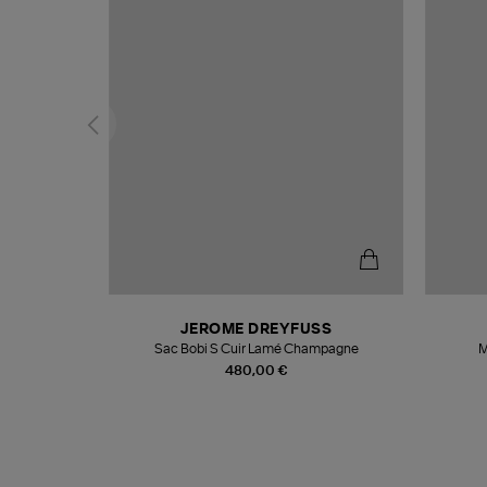
N
JEROME DREYFUSS
te
Sac Bobi S Cuir Lamé Champagne
M
480,00 €