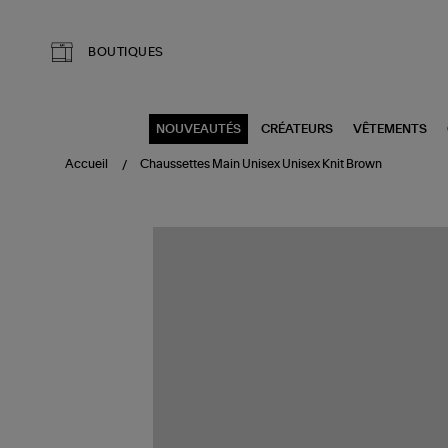
Aller au contenu principal
BOUTIQUES
NOUVEAUTÉS
CRÉATEURS
VÊTEMENTS
Accueil
Chaussettes Main Unisex Unisex Knit Brown