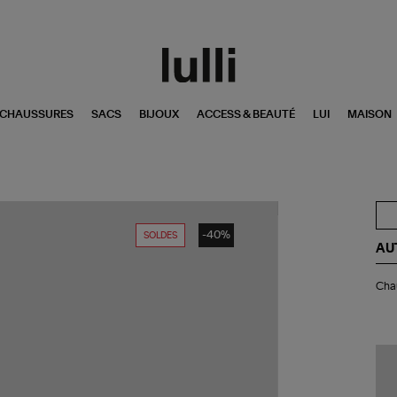
CHAUSSURES
SACS
BIJOUX
ACCESS & BEAUTÉ
LUI
MAISON
-40%
SOLDES
AU
Ch
Chau
Ma
Uni
Uni
Kni
Br