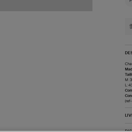
DE
Chau
Made
Tail
M : 
L : 4
Com
Cons
(re
LI
DI