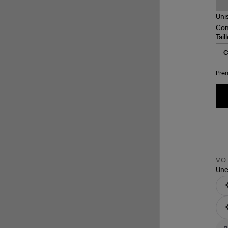
Tail
Pren
VOT
Une