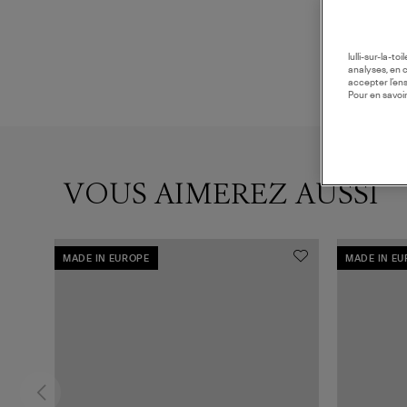
lulli-sur-la-t
analyses, en 
accepter l’en
Pour en savoir
VOUS AIMEREZ AUSSI
MADE IN EUROPE
MADE IN E