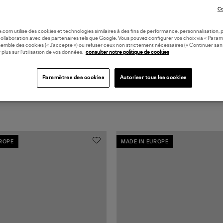
Co
oile.com utilise des cookies et technologies similaires à des fins de performance, personnalisation, p
collaboration avec des partenaires tels que Google. Vous pouvez configurer vos choix via « Param
semble des cookies (« J’accepte ») ou refuser ceux non strictement nécessaires (« Continuer san
 plus sur l’utilisation de vos données,
consulter notre politique de cookies
Paramètres des cookies
Autoriser tous les cookies
UROPE
MADE IN EUROPE