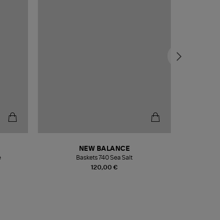
NEW BALANCE
e
Baskets 740 Sea Salt
Veste
120,00 €