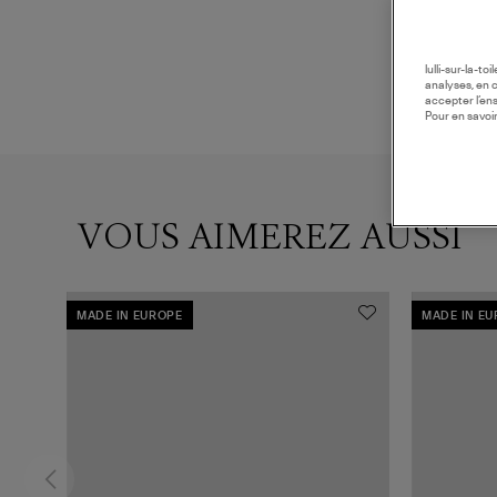
lulli-sur-la-t
analyses, en 
accepter l’en
Pour en savoir
VOUS AIMEREZ AUSSI
MADE IN EUROPE
MADE IN E