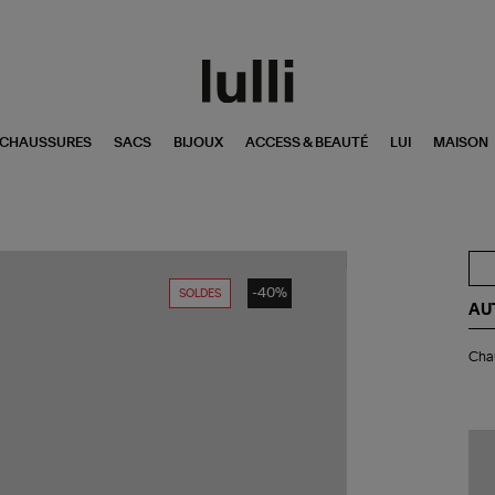
CHAUSSURES
SACS
BIJOUX
ACCESS & BEAUTÉ
LUI
MAISON
-40%
SOLDES
AU
Ch
Chau
Ma
Uni
Uni
Kni
Con