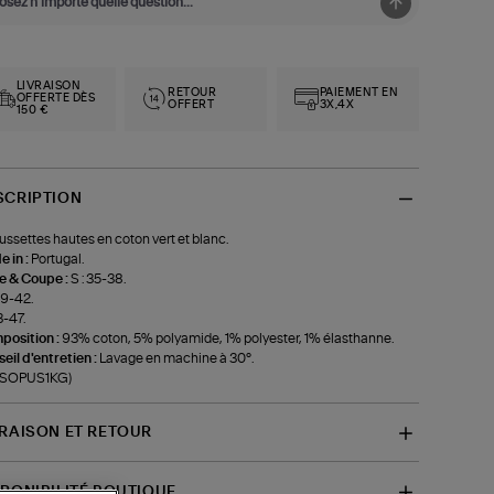
LIVRAISON
RETOUR
PAIEMENT EN
OFFERTE DÈS
OFFERT
3X,4X
150 €
SCRIPTION
ssettes hautes en coton vert et blanc.
 in :
Portugal.
le & Coupe :
S : 35-38.
39-42.
3-47.
position :
93% coton, 5% polyamide, 1% polyester, 1% élasthanne.
eil d'entretien :
Lavage en machine à 30°.
f-SOPUS1KG)
VRAISON ET RETOUR
SPONIBILITÉ BOUTIQUE