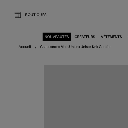
Aller au contenu principal
BOUTIQUES
NOUVEAUTÉS
CRÉATEURS
VÊTEMENTS
Accueil
Chaussettes Main Unisex Unisex Knit Conifer