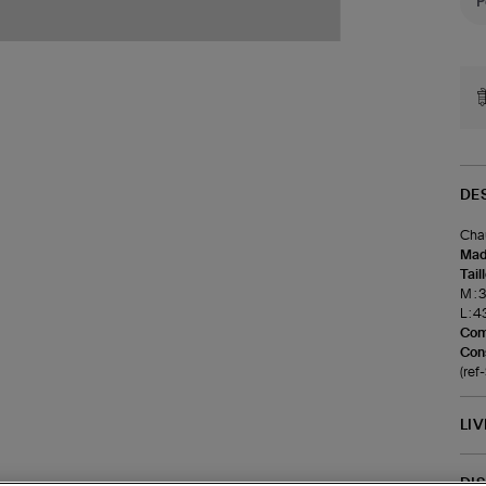
DE
Chau
Made
Tail
M : 
L : 4
Com
Cons
(re
LI
DI