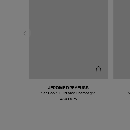
N
JEROME DREYFUSS
te
Sac Bobi S Cuir Lamé Champagne
M
480,00 €