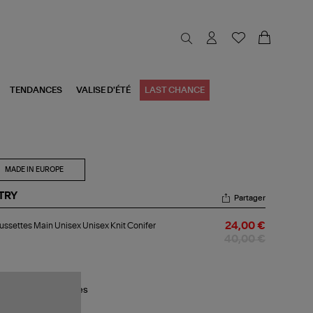
TENDANCES
VALISE D'ÉTÉ
LAST CHANCE
MADE IN EUROPE
TRY
Partager
aussettes
ssettes Main Unisex Unisex Knit Conifer
24,00 €
in
sex
40,00 €
sex
t
ifer