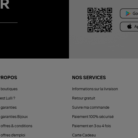
R
PROPOS
NOS SERVICES
 boutiques
Informations sur la livraison
est Lulli ?
Retour gratuit
 garanties
Suivre ma commande
 garanties Bijoux
Paiement 100% sécurisé
 offres & conditions
Paiement en 3 ou 4 fois
offres d'emploi
Carte Cadeau