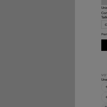
Tail
Pren
VOT
Une