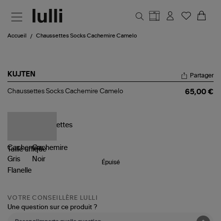
Aller au contenu principal
Accueil
Chaussettes Socks Cachemire Camelo
KUJTEN
Partager
Chaussettes
Chaussettes Socks Cachemire Camelo
65,00 €
Socks
Cachemire
Camelo
Taille
unique
Épuisé
VOTRE CONSEILLÈRE LULLI
Une question sur ce produit ?