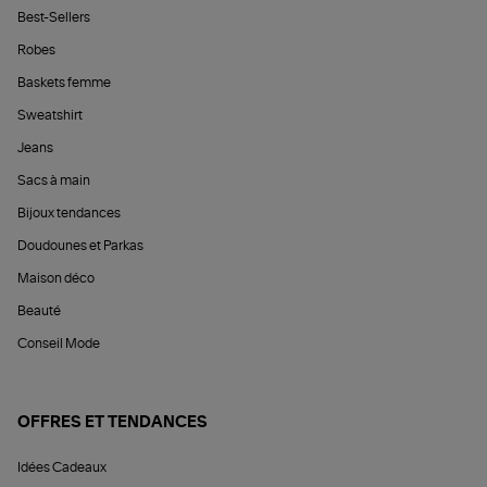
Best-Sellers
Robes
Baskets femme
Sweatshirt
Jeans
Sacs à main
Bijoux tendances
Doudounes et Parkas
Maison déco
Beauté
Conseil Mode
OFFRES ET TENDANCES
Idées Cadeaux