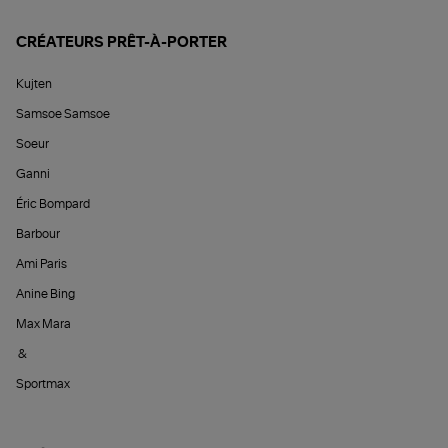
CRÉATEURS PRÊT-À-PORTER
Kujten
Samsoe Samsoe
Soeur
Ganni
Éric Bompard
Barbour
Ami Paris
Anine Bing
Max Mara
&
Sportmax