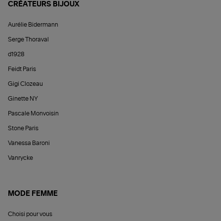
CRÉATEURS BIJOUX
Aurélie Bidermann
Serge Thoraval
d1928
Feidt Paris
Gigi Clozeau
Ginette NY
Pascale Monvoisin
Stone Paris
Vanessa Baroni
Vanrycke
MODE FEMME
Choisi pour vous