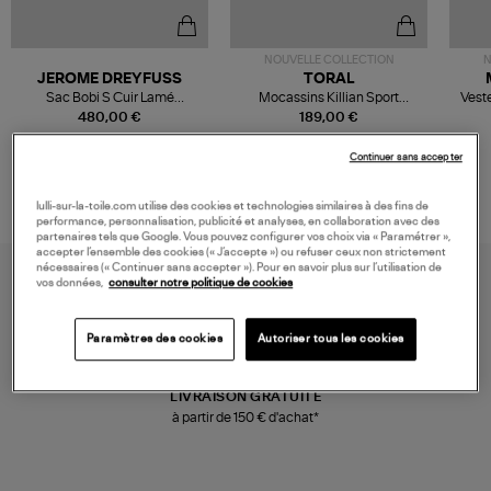
NOUVELLE COLLECTION
N
JEROME DREYFUSS
TORAL
Sac Bobi S Cuir Lamé
Mocassins Killian Sport
Veste
Champagne
Mousse
480,00 €
189,00 €
Continuer sans accepter
lulli-sur-la-toile.com utilise des cookies et technologies similaires à des fins de
performance, personnalisation, publicité et analyses, en collaboration avec des
partenaires tels que Google. Vous pouvez configurer vos choix via « Paramétrer »,
accepter l’ensemble des cookies (« J’accepte ») ou refuser ceux non strictement
nécessaires (« Continuer sans accepter »). Pour en savoir plus sur l’utilisation de
vos données,
consulter notre politique de cookies
Paramètres des cookies
Autoriser tous les cookies
LIVRAISON GRATUITE
à partir de 150 € d'achat*