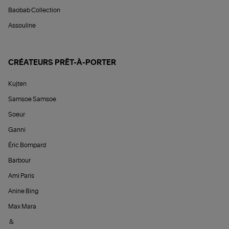
Baobab Collection
Assouline
CRÉATEURS PRÊT-À-PORTER
Kujten
Samsoe Samsoe
Soeur
Ganni
Éric Bompard
Barbour
Ami Paris
Anine Bing
Max Mara
&