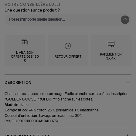
VOTRE CONSEILLÈRE LULLI
Une question sur ce produit ?
LIVRAISON
PAIEMENT EN
OFFERTE DÈS 150
RETOUR OFFERT
3X,4X
€
DESCRIPTION
Chaussettes hautes en coton rouge. Étoile blanche sur les côtés. Inscription
"GOLDEN GOOSE PROPERTY" blanche sur les côtés.
Made in :
Italie.
Composition :
74% coton. 25% polyamide. 1% élasthanne.
Conseil d'entretien :
Lavage en machine à 30°.
(ref-GUP00911P00048940375)