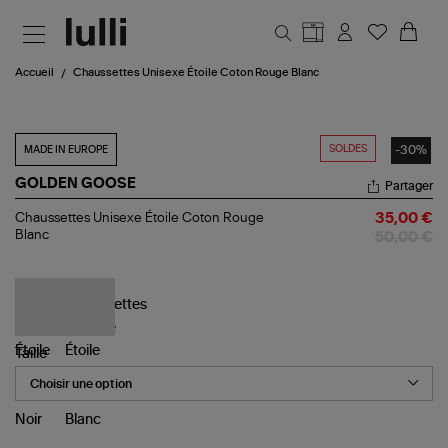
Aller au contenu principal
Accueil
Chaussettes Unisexe Étoile Coton Rouge Blanc
SOLDES
-30%
MADE IN EUROPE
GOLDEN GOOSE
Partager
Chaussettes
Chaussettes Unisexe Étoile Coton Rouge
35,00 €
Unisexe
Blanc
50,00 €
Étoile
Coton
Rouge
Blanc
Taille