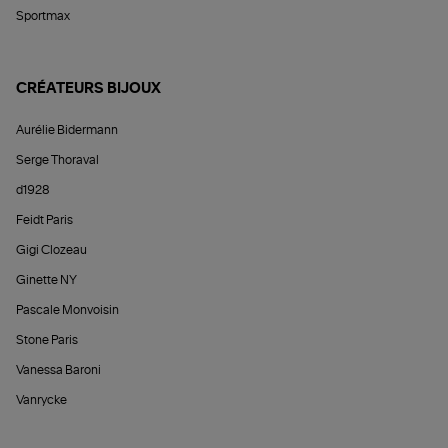
Sportmax
CRÉATEURS BIJOUX
Aurélie Bidermann
Serge Thoraval
d1928
Feidt Paris
Gigi Clozeau
Ginette NY
Pascale Monvoisin
Stone Paris
Vanessa Baroni
Vanrycke