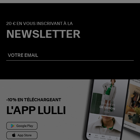
20 € EN VOUS INSCRIVANT À LA
NEWSLETTER
-10% EN TÉLÉCHARGEANT
L'APP LULLI