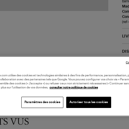
band
Made
Com
Cons
(re
LI
DI
Co
Coll
oile.com utilise des cookies et technologies similaires à des fins de performance, personnalisation, p
collaboration avec des partenaires tels que Google. Vous pouvez configurer vos choix via « Param
semble des cookies (« J’accepte ») ou refuser ceux non strictement nécessaires (« Continuer san
 plus sur l’utilisation de vos données,
consulter notre politique de cookies
Paramètres des cookies
Autoriser tous les cookies
TS VUS