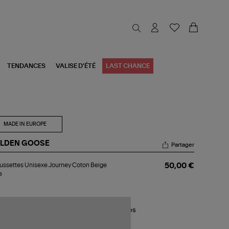
TENDANCES
VALISE D'ÉTÉ
LAST CHANCE
MADE IN EUROPE
LDEN GOOSE
Partager
aussettes
ssettes Unisexe Journey Coton Beige
50,00 €
sexe
e
urney
ton
ige
se