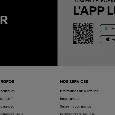
-10% EN TÉLÉCH
L'APP L
R
PROPOS
NOS SERVICES
 boutiques
Informations sur la livraison
est Lulli ?
Retour gratuit
 garanties
Suivre ma commande
 garanties Bijoux
Paiement 100% sécurisé