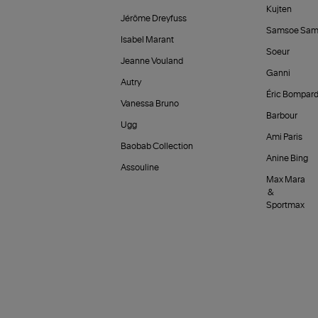
Kujten
Jérôme Dreyfuss
Samsoe Sam
Isabel Marant
Soeur
Jeanne Vouland
Ganni
Autry
Éric Bompar
Vanessa Bruno
Barbour
Ugg
Ami Paris
Baobab Collection
Anine Bing
Assouline
Max Mara
&
Sportmax