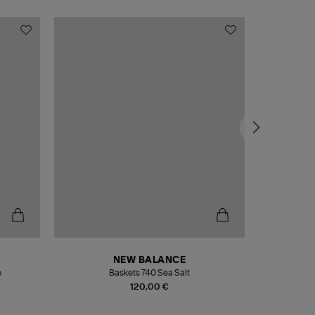
NEW BALANCE
e
Baskets 740 Sea Salt
Veste
120,00 €