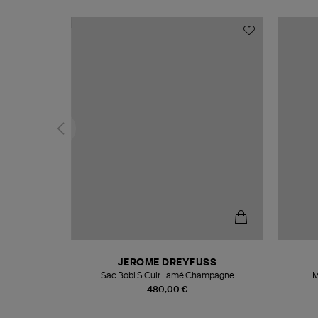
N
JEROME DREYFUSS
te
Sac Bobi S Cuir Lamé Champagne
M
480,00 €