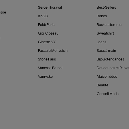
Serge Thoraval
Best-Sellers
soe
d1928
Robes
Feidt Paris
Baskets femme
Gigi Clozeau
Sweatshirt
d
Ginette NY
Jeans
Pascale Monvoisin
Sacs à main
Stone Paris
Bijoux tendances
Vanessa Baroni
Doudounes et Parka
Vanrycke
Maison déco
Beauté
Conseil Mode