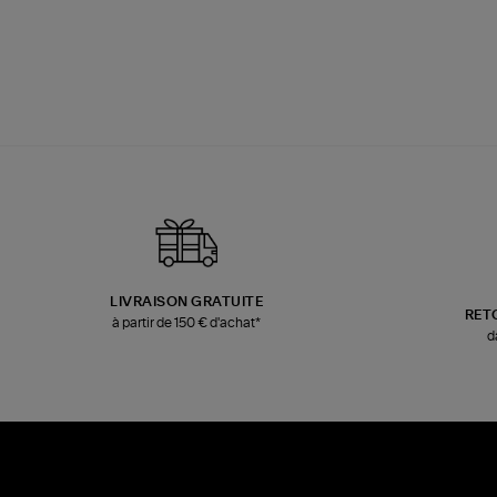
LIVRAISON GRATUITE
RET
à partir de 150 € d'achat*
d