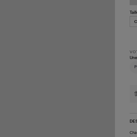
Tail
VOT
Une
DE
Chau