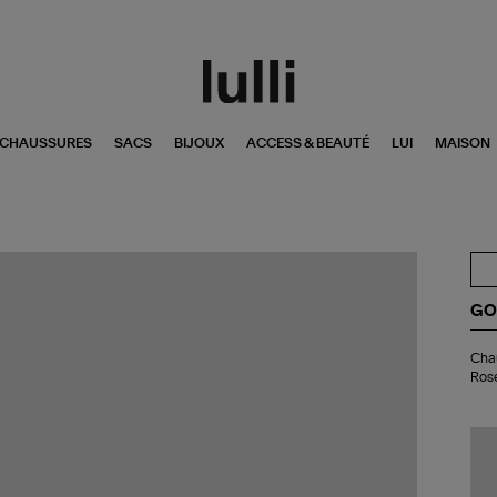
CHAUSSURES
SACS
BIJOUX
ACCESS & BEAUTÉ
LUI
MAISON
GO
Ch
Chau
Uni
Ros
Jo
Co
Be
Ro