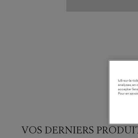
lulli-sur-la-t
analyses, en 
accepter l’en
Pour en savoir
VOS DERNIERS PRODUI