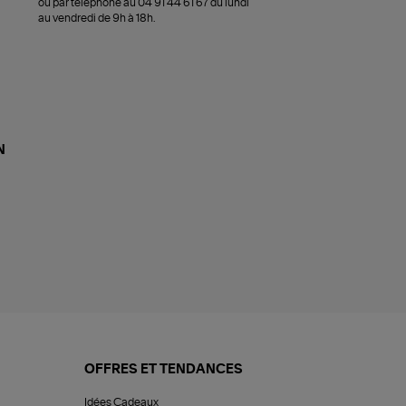
ou par téléphone au 04 91 44 61 67 du lundi
au vendredi de 9h à 18h.
N
OFFRES ET TENDANCES
Idées Cadeaux