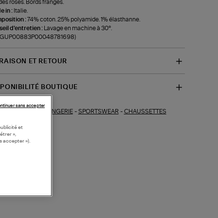
es roses. Bords frangés.
 in :
Italie.
position :
74% coton. 25% polyamide. 1% élasthanne.
eil d'entretien :
Lavage en machine à 30°.
f-GUP00883P00048781698)
VRAISON ET RETOUR
SPONIBILITÉ BOUTIQUE
ntinuer sans accepter
LINGERIE
-
SPORTSWEAR
-
CHAUSSETTES
ections similaires :
ublicité et
étrer »,
s accepter »).