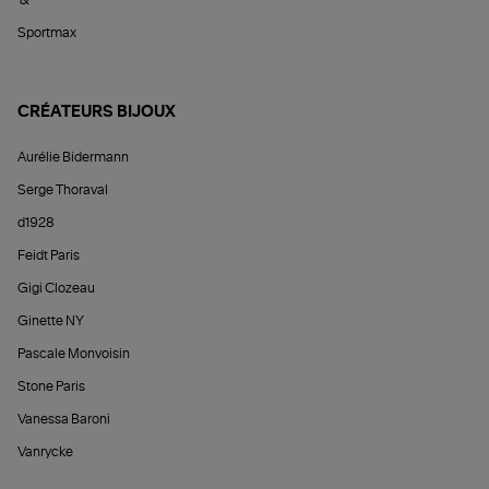
&
Sportmax
CRÉATEURS BIJOUX
Aurélie Bidermann
Serge Thoraval
d1928
Feidt Paris
Gigi Clozeau
Ginette NY
Pascale Monvoisin
Stone Paris
Vanessa Baroni
Vanrycke