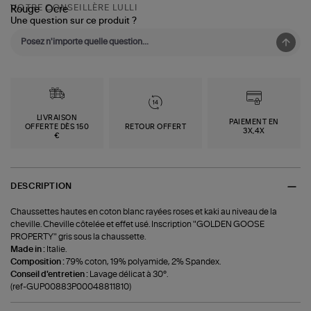
VOTRE CONSEILLÈRE LULLI
Une question sur ce produit ?
LIVRAISON
PAIEMENT EN
OFFERTE DÈS 150
RETOUR OFFERT
3X,4X
€
DESCRIPTION
Chaussettes hautes en coton blanc rayées roses et kaki au niveau de la
cheville. Cheville côtelée et effet usé. Inscription "GOLDEN GOOSE
PROPERTY" gris sous la chaussette.
Made in :
Italie.
Composition :
79% coton, 19% polyamide, 2% Spandex.
Conseil d'entretien :
Lavage délicat à 30°.
(ref-GUP00883P00048811810)