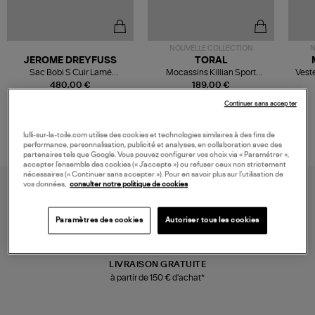
NOUVELLE COLLECTION
N
JEROME DREYFUSS
TORAL
Sac Bobi S Cuir Lamé
Mocassins Killian Sport
Veste
Champagne
Mousse
480,00 €
189,00 €
Continuer sans accepter
lulli-sur-la-toile.com utilise des cookies et technologies similaires à des fins de
performance, personnalisation, publicité et analyses, en collaboration avec des
partenaires tels que Google. Vous pouvez configurer vos choix via « Paramétrer »,
accepter l’ensemble des cookies (« J’accepte ») ou refuser ceux non strictement
nécessaires (« Continuer sans accepter »). Pour en savoir plus sur l’utilisation de
vos données,
consulter notre politique de cookies
Paramètres des cookies
Autoriser tous les cookies
LIVRAISON GRATUITE
à partir de 150 € d'achat*