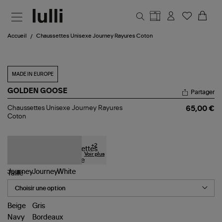
Aller au contenu principal
Accueil
Chaussettes Unisexe Journey Rayures Coton
MADE IN EUROPE
GOLDEN GOOSE
Partager
Chaussettes
Chaussettes Unisexe Journey Rayures
65,00 €
Unisexe
Coton
Journey
Rayures
Coton
+
2
Voir plus
Taille