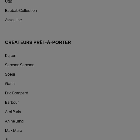
Ugg
Baobab Collection
Assouline
CRÉATEURS PRÊT-À-PORTER
Kujten
Samsoe Samsoe
Soeur
Ganni
Éric Bompard
Barbour
Ami Paris
Anine Bing
Max Mara