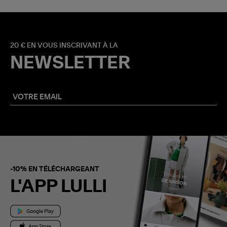
20 € EN VOUS INSCRIVANT À LA
NEWSLETTER
-10% EN TÉLÉCHARGEANT
L'APP LULLI