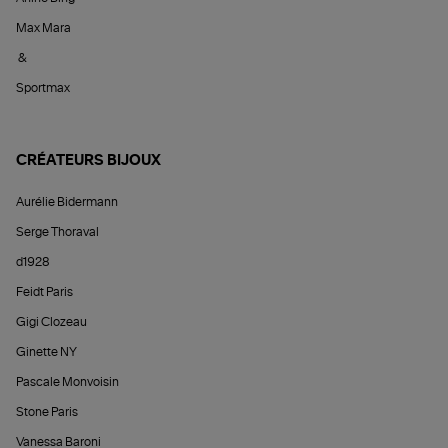
Max Mara
&
Sportmax
CRÉATEURS BIJOUX
Aurélie Bidermann
Serge Thoraval
d1928
Feidt Paris
Gigi Clozeau
Ginette NY
Pascale Monvoisin
Stone Paris
Vanessa Baroni