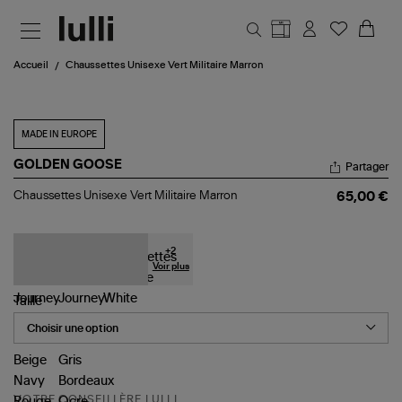
Aller au contenu principal
Accueil
Chaussettes Unisexe Vert Militaire Marron
MADE IN EUROPE
GOLDEN GOOSE
Partager
Chaussettes
Chaussettes Unisexe Vert Militaire Marron
65,00 €
Unisexe
Vert
Militaire
Marron
+
2
Voir plus
Taille
VOTRE CONSEILLÈRE LULLI