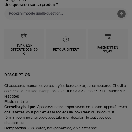
Une question sur ce produit ?
LIVRAISON
PAIEMENT EN
OFFERTE DÈS 150
RETOUR OFFERT
3X,4X
€
DESCRIPTION
Chaussettes montantes vertes rayées bordeaux et jaune moutarde. Cheville
côtelée et effet usée. Inscription "GOLDEN GOOSE PROPERTY" marron sur
les côtés.
Made in :
Italie.
Conseil stylistique :
Apportez une note sportswear en laissant apparaître vos
chaussettes. Vous pouvez les associer à un look street ou un look plus
féminin comme une robe et des talons en décalant le tout avec ces
chaussettes.
Composition :
79% coton, 19% polyamide, 2% élasthanne.