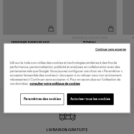
NOUVELLE COLLECTION
N
JEROME DREYFUSS
TORAL
Sac Bobi S Cuir Lamé
Mocassins Killian Sport
Continuer sans accepter
Champagne
Mousse
480,00 €
189,00 €
lulli-sur-la-toile.com utilise des cookies et technologies similaires à des fins de
performance, personnalisation, publicité et analyses, en collaboration avec des
partenaires tels que Google. Vous pouvez configurer vos choix via « Paramétrer »,
accepter l’ensemble des cookies (« J’accepte ») ou refuser ceux non strictement
nécessaires (« Continuer sans accepter »). Pour en savoir plus sur l’utilisation de
vos données,
consulter notre politique de cookies
Paramètres des cookies
Autoriser tous les cookies
LIVRAISON GRATUITE