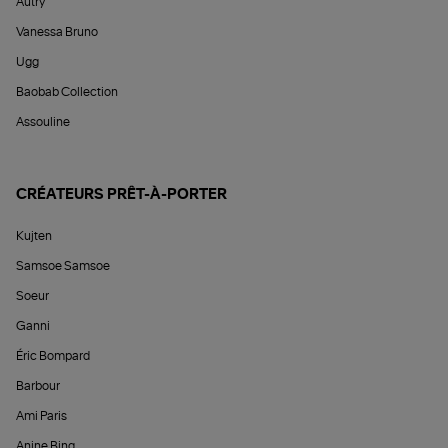
Autry
Vanessa Bruno
Ugg
Baobab Collection
Assouline
CRÉATEURS PRÊT-À-PORTER
Kujten
Samsoe Samsoe
Soeur
Ganni
Éric Bompard
Barbour
Ami Paris
Anine Bing