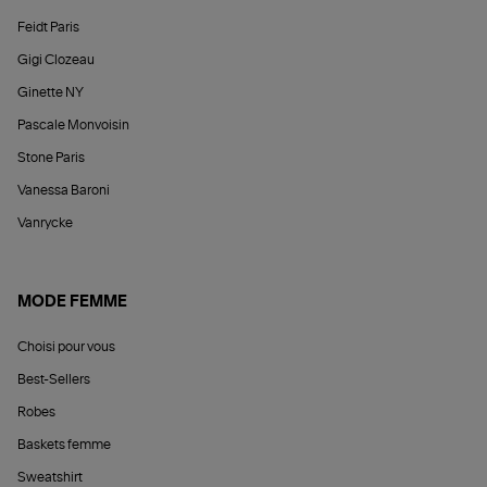
Feidt Paris
Gigi Clozeau
Ginette NY
Pascale Monvoisin
Stone Paris
Vanessa Baroni
Vanrycke
MODE FEMME
Choisi pour vous
Best-Sellers
Robes
Baskets femme
Sweatshirt