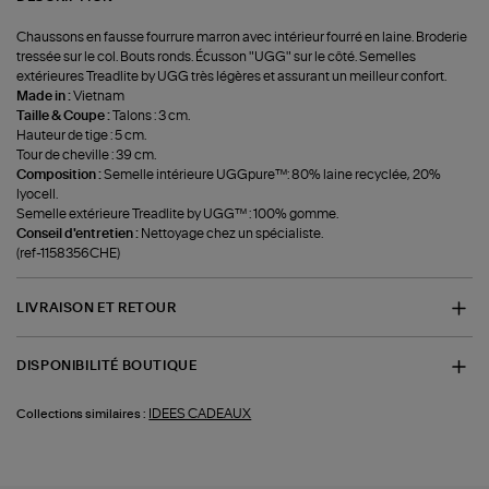
Chaussons en fausse fourrure marron avec intérieur fourré en laine. Broderie
tressée sur le col. Bouts ronds. Écusson "UGG" sur le côté. Semelles
extérieures Treadlite by UGG très légères et assurant un meilleur confort.
Made in :
Vietnam
Taille & Coupe :
Talons : 3 cm.
Hauteur de tige : 5 cm.
Tour de cheville : 39 cm.
Composition :
Semelle intérieure UGGpure™: 80% laine recyclée, 20%
lyocell.
Semelle extérieure Treadlite by UGG™ : 100% gomme.
Conseil d'entretien :
Nettoyage chez un spécialiste.
(ref-1158356CHE)
LIVRAISON ET RETOUR
DISPONIBILITÉ BOUTIQUE
IDEES CADEAUX
Collections similaires :