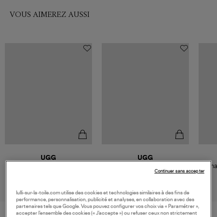
VOUS AIMEREZ AUSSI
UGG
UGG
Mules Tazz II Chestnut
Mules Tazz Plains Felicity
Cha
Continuer sans accepter
Leopard Jasmine
149,95 €
159,95 €
lulli-sur-la-toile.com utilise des cookies et technologies similaires à des fins de
performance, personnalisation, publicité et analyses, en collaboration avec des
partenaires tels que Google. Vous pouvez configurer vos choix via « Paramétrer »,
accepter l’ensemble des cookies (« J’accepte ») ou refuser ceux non strictement