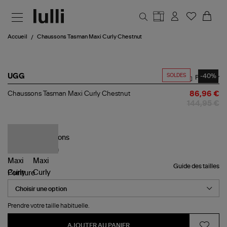
Aller au contenu principal
Accueil
Chaussons Tasman Maxi Curly Chestnut
SOLDES
-40%
UGG
Partager
Chaussons
Chaussons Tasman Maxi Curly Chestnut
86,96 €
Tasman
144,95 €
Maxi
Curly
Chestnut
Guide des tailles
Pointure
Prendre votre taille habituelle.
AJOUTER AU PANIER