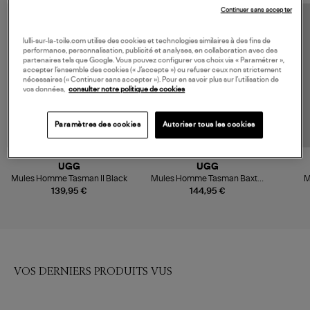
Continuer sans accepter
lulli-sur-la-toile.com utilise des cookies et technologies similaires à des fins de
performance, personnalisation, publicité et analyses, en collaboration avec des
partenaires tels que Google. Vous pouvez configurer vos choix via « Paramétrer »,
accepter l’ensemble des cookies (« J’accepte ») ou refuser ceux non strictement
nécessaires (« Continuer sans accepter »). Pour en savoir plus sur l’utilisation de
vos données,
consulter notre politique de cookies
Paramètres des cookies
Autoriser tous les cookies
UGG
UGG
Mules Homme Tasman II Black
Mules Homme Tasman Baxter
M
Burnt Olive
139,95 €
144,95 €
VOS DERNIERS PRODUITS VUS