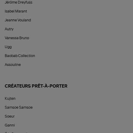
Jérôme Dreyfuss
Isabel Marant
Jeanne Vouland
Autry
Vanessa Bruno
Ugg
Baobab Collection
Assouline
CRÉATEURS PRÊT-À-PORTER
Kujten
Samsoe Samsoe
Soeur
Ganni