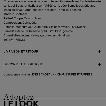
Chaussons en cuir suédé noir avec intérieur fourré en laine. Broderie tressée
sur le col. Bouts ronds. Écusson "UGG" sur le côté. Semelles extérieures
Treadlite by UGG très légères et assurant un meilleur confort.
Made in :
Vietnam.
Taille & Coupe :
Talons : 3 cm.
Composition :
Cuir suédé.
Semelle intérieure UGGpure™: 80% laine recyclée, 20% lyocell.
Semelle extérieure Treadlite by UGG™ : 100% gomme.
Conseil d'entretien :
Nettoyage chez un spécialiste.
(ref-1174470BLK)
LIVRAISON ET RETOUR
DISPONIBILITÉ BOUTIQUE
-
IDEES CADEAUX
CHAUSSURES FOURREES
Collections similaires :
Adoptez
LE LOOK