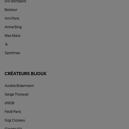
Éric Bompard
Barbour
Ami Paris
Anine Bing
Max Mara
&
Sportmax
CRÉATEURS BIJOUX
Aurélie Bidermann
Serge Thoraval
d1928
Feidt Paris
Gigi Clozeau
Ginette NY