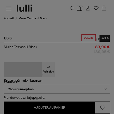
Aller au contenu principal
Accueil
Mules Tasman II Black
SOLDES
-40%
UGG
Partager
Mules
Mules Tasman II Black
83,96 €
Tasman
139,95 €
II
Black
+
6
Voir plus
Pointure
Prendre votre taille habituelle.
AJOUTER AU PANIER