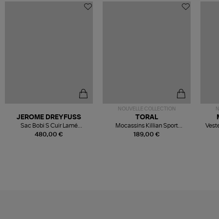
NOUVELLE COLLECTION
N
JEROME DREYFUSS
TORAL
Sac Bobi S Cuir Lamé
Mocassins Killian Sport
Veste
Champagne
Mousse
480,00 €
189,00 €