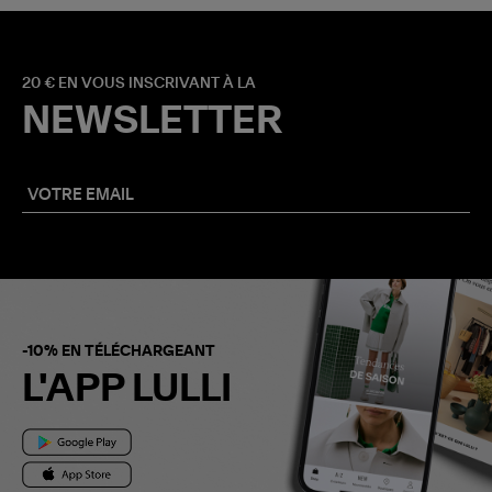
20 € EN VOUS INSCRIVANT À LA
NEWSLETTER
-10% EN TÉLÉCHARGEANT
L'APP LULLI