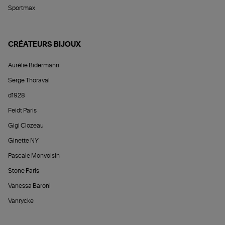
Sportmax
CRÉATEURS BIJOUX
Aurélie Bidermann
Serge Thoraval
d1928
Feidt Paris
Gigi Clozeau
Ginette NY
Pascale Monvoisin
Stone Paris
Vanessa Baroni
Vanrycke