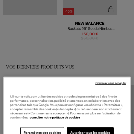
-40%
NEW BALANCE
Baskets 991 Suede Nimbus
Cloud
150,00 €
250,00 €
VOS DERNIERS PRODUITS VUS
Continuer sans accepter
lulli-sur-la-toile.com utilise des cookies et technologies similaires à des fins de
performance, personnalisation, publicité et analyses, en collaboration avec des
partenaires tels que Google. Vous pouvez configurer vos choix via « Paramétrer »,
accepter l’ensemble des cookies (« J’accepte ») ou refuser ceux non strictement
nécessaires (« Continuer sans accepter »). Pour en savoir plus sur l’utilisation de
vos données,
consulter notre politique de cookies
Paramètres des cookies
Autoriser tous les cookies