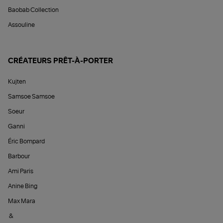
Baobab Collection
Assouline
CRÉATEURS PRÊT-À-PORTER
Kujten
Samsoe Samsoe
Soeur
Ganni
Éric Bompard
Barbour
Ami Paris
Anine Bing
Max Mara
&