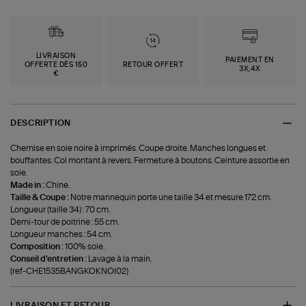
LIVRAISON
PAIEMENT EN
OFFERTE DÈS 150
RETOUR OFFERT
3X,4X
€
DESCRIPTION
Chemise en soie noire à imprimés. Coupe droite. Manches longues et
bouffantes. Col montant à revers. Fermeture à boutons. Ceinture assortie en
soie.
Made in :
Chine.
Taille & Coupe :
Notre mannequin porte une taille 34 et mesure 172 cm.
Longueur (taille 34) : 70 cm.
Demi-tour de poitrine : 55 cm.
Longueur manches : 54 cm.
Composition :
100% soie.
Conseil d'entretien :
Lavage à la main.
(ref-CHE1535BANGKOKNOI02)
LIVRAISON ET RETOUR