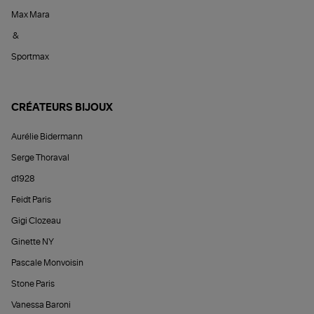
Max Mara
&
Sportmax
CRÉATEURS BIJOUX
Aurélie Bidermann
Serge Thoraval
d1928
Feidt Paris
Gigi Clozeau
Ginette NY
Pascale Monvoisin
Stone Paris
Vanessa Baroni