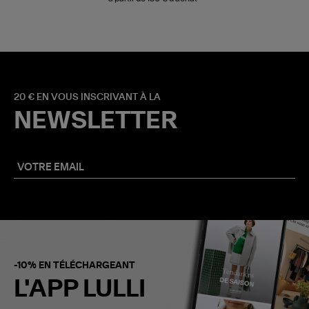
20 € EN VOUS INSCRIVANT À LA
NEWSLETTER
-10% EN TÉLÉCHARGEANT
L'APP LULLI