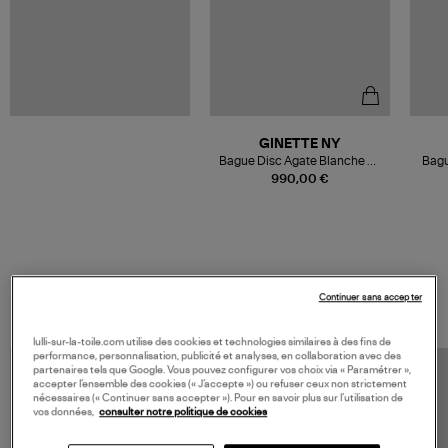
GINETTE NY
Bague Disc Agate Blanche Or
Bagu
Rose
990,00 €
VOS DERNIERS PRODUITS VUS
Continuer sans accepter
lulli-sur-la-toile.com utilise des cookies et technologies similaires à des fins de
performance, personnalisation, publicité et analyses, en collaboration avec des
partenaires tels que Google. Vous pouvez configurer vos choix via « Paramétrer »,
accepter l’ensemble des cookies (« J’accepte ») ou refuser ceux non strictement
nécessaires (« Continuer sans accepter »). Pour en savoir plus sur l’utilisation de
vos données,
consulter notre politique de cookies