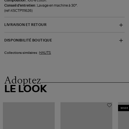
Composition :
100% coton.
Conseil d'entretien :
Lavage en machine à 30°.
(ref-X5CTP111626)
LIVRAISON ET RETOUR
DISPONIBILITÉ BOUTIQUE
HAUTS
Collections similaires :
Adoptez
LE LOOK
MADE 