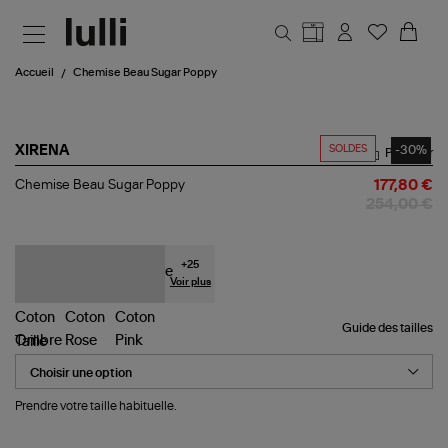
Aller au contenu principal
Accueil
Chemise Beau Sugar Poppy
SOLDES
-30%
XIRENA
Partager
Chemise
Chemise Beau Sugar Poppy
177,80 €
Beau
254,00 €
Sugar
Poppy
+
25
Voir plus
Guide des tailles
Taille
Prendre votre taille habituelle.