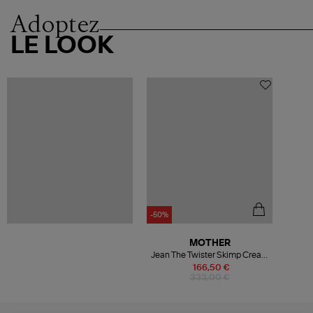
Adoptez
LE LOOK
-50%
MOTHER
Jean The Twister Skimp Cream
Puffs
166,50 €
333,00 €