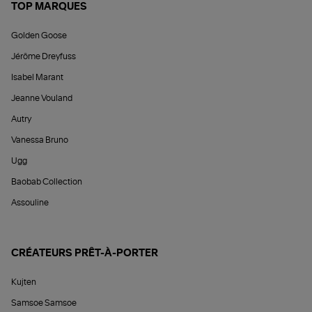
TOP MARQUES
Golden Goose
Jérôme Dreyfuss
Isabel Marant
Jeanne Vouland
Autry
Vanessa Bruno
Ugg
Baobab Collection
Assouline
CRÉATEURS PRÊT-À-PORTER
Kujten
Samsoe Samsoe