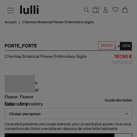
Aller au contenu principal
Accueil
Chemise Botanical Flower Embroidery Giglio
SOLDES
-50%
FORTE_FORTE
Partager
Chemise
Chemise Botanical Flower Embroidery Giglio
197,50 €
Botanical
395,00 €
Flower
Embroidery
Giglio
Guide des tailles
Taille
Ce produit présente une coupe oversize, pour un porté plus ajusté, nous vous
conseillons de choisir une taille en-dessous de votre taille habituelle.