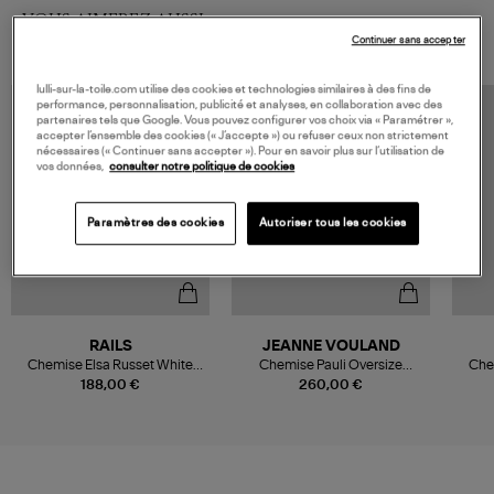
VOUS AIMEREZ AUSSI
Continuer sans accepter
lulli-sur-la-toile.com utilise des cookies et technologies similaires à des fins de
performance, personnalisation, publicité et analyses, en collaboration avec des
MADE IN EUROPE
partenaires tels que Google. Vous pouvez configurer vos choix via « Paramétrer »,
accepter l’ensemble des cookies (« J’accepte ») ou refuser ceux non strictement
nécessaires (« Continuer sans accepter »). Pour en savoir plus sur l’utilisation de
vos données,
consulter notre politique de cookies
Paramètres des cookies
Autoriser tous les cookies
RAILS
JEANNE VOULAND
Chemise Elsa Russet White
Chemise Pauli Oversize
Che
Stripe
Popeline Blanc
188,00 €
260,00 €