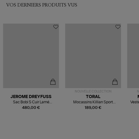
VOS DERNIERS PRODUITS VUS
NOUVELLE COLLECTION
N
JEROME DREYFUSS
TORAL
Sac Bobi S Cuir Lamé
Mocassins Killian Sport
Veste
Champagne
Mousse
480,00 €
189,00 €