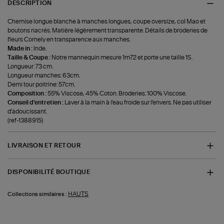
DESCRIPTION
Chemise longue blanche à manches longues, coupe oversize, col Mao et
boutons nacrés. Matière légèrement transparente. Détails de broderies de
fleurs Cornely en transparence aux manches.
Made in :
Inde.
Taille & Coupe :
Notre mannequin mesure 1m72 et porte une taille 1S.
Longueur: 73 cm.
Longueur manches: 63cm.
Demi tour poitrine: 57cm.
Composition :
55% Viscose, 45% Coton. Broderies: 100% Viscose.
Conseil d'entretien :
Laver à la main à l'eau froide sur l'envers. Ne pas utiliser
d'adoucissant.
(ref-1388915)
LIVRAISON ET RETOUR
DISPONIBILITÉ BOUTIQUE
HAUTS
Collections similaires :