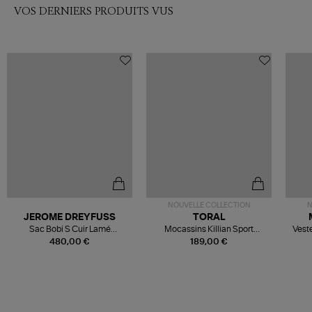
VOS DERNIERS PRODUITS VUS
NOUVELLE COLLECTION
N
JEROME DREYFUSS
TORAL
Sac Bobi S Cuir Lamé
Mocassins Killian Sport
Veste
Champagne
Mousse
480,00 €
189,00 €