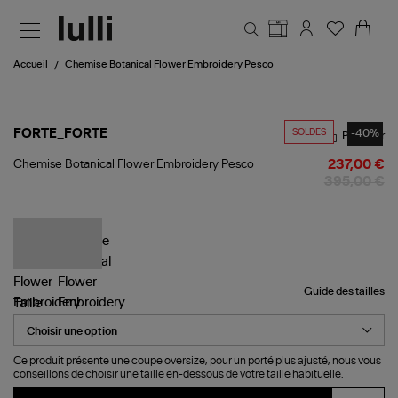
Aller au contenu principal
Accueil
Chemise Botanical Flower Embroidery Pesco
SOLDES
-40%
FORTE_FORTE
Partager
Chemise
Chemise Botanical Flower Embroidery Pesco
237,00 €
Botanical
395,00 €
Flower
Embroidery
Pesco
Guide des tailles
Taille
Ce produit présente une coupe oversize, pour un porté plus ajusté, nous vous
conseillons de choisir une taille en-dessous de votre taille habituelle.