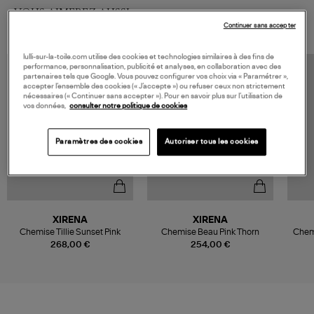
VOUS AIMEREZ AUSSI
Continuer sans accepter
lulli-sur-la-toile.com utilise des cookies et technologies similaires à des fins de
performance, personnalisation, publicité et analyses, en collaboration avec des
partenaires tels que Google. Vous pouvez configurer vos choix via « Paramétrer »,
accepter l’ensemble des cookies (« J’accepte ») ou refuser ceux non strictement
nécessaires (« Continuer sans accepter »). Pour en savoir plus sur l’utilisation de
vos données,
consulter notre politique de cookies
Paramètres des cookies
Autoriser tous les cookies
XIRENA
XIRENA
Chemise Tillie Sunset Pink
Chemise Beau Pink Thorn
Chem
268,00 €
254,00 €