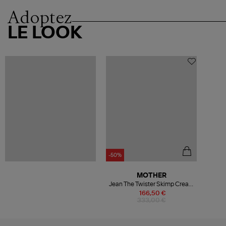
Adoptez
LE LOOK
-50%
MOTHER
Jean The Twister Skimp Cream
Puffs
166,50 €
333,00 €