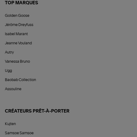
TOP MARQUES
Golden Goose
Jérôme Dreyfuss
Isabel Marant
Jeanne Vouland
Autry
Vanessa Bruno
Ugg
Baobab Collection
Assouline
CRÉATEURS PRÊT-À-PORTER
Kujten
Samsoe Samsoe