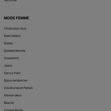
Vanrycke
MODE FEMME
Choisi pour vous
Best-Sellers
Robes
Baskets femme
Sweatshirt
Jeans
Sacs à main
Bijoux tendances
Doudounes et Parkas
Maison déco
Beauté
Conseil Mode