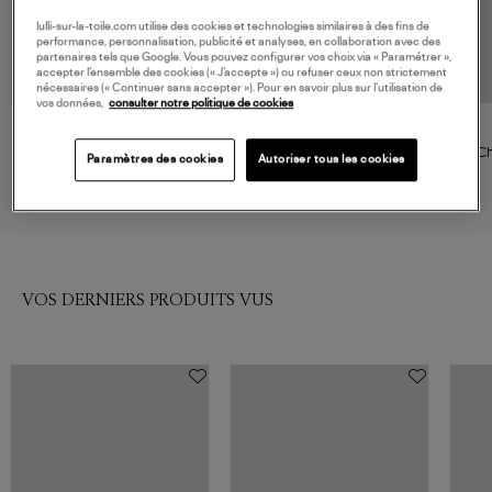
lulli-sur-la-toile.com utilise des cookies et technologies similaires à des fins de
performance, personnalisation, publicité et analyses, en collaboration avec des
partenaires tels que Google. Vous pouvez configurer vos choix via « Paramétrer »,
accepter l’ensemble des cookies (« J’accepte ») ou refuser ceux non strictement
nécessaires (« Continuer sans accepter »). Pour en savoir plus sur l’utilisation de
vos données,
consulter notre politique de cookies
XIRENA
FORTE_FORTE
Chemise Mae Black
Chemise Oversized Nero
Ch
Paramètres des cookies
Autoriser tous les cookies
320,00 €
320,00 €
VOS DERNIERS PRODUITS VUS