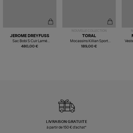
NOUVELLE COLLECTION
N
JEROME DREYFUSS
TORAL
Sac Bobi S Cuir Lamé
Mocassins Killian Sport
Veste
Champagne
Mousse
480,00 €
189,00 €
LIVRAISON GRATUITE
à partir de 150 € d'achat*