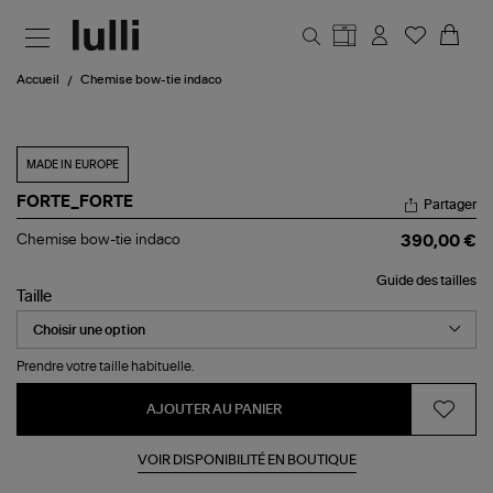
Aller au contenu principal
Accueil
Chemise bow-tie indaco
MADE IN EUROPE
FORTE_FORTE
Partager
Chemise
Chemise bow-tie indaco
390,00 €
bow-
tie
Guide des tailles
indaco
Taille
Prendre votre taille habituelle.
AJOUTER AU PANIER
VOIR DISPONIBILITÉ EN BOUTIQUE