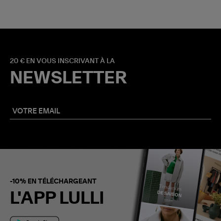
20 € EN VOUS INSCRIVANT À LA
NEWSLETTER
-10% EN TÉLÉCHARGEANT
L'APP LULLI