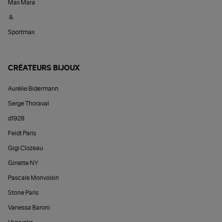
Max Mara
&
Sportmax
CRÉATEURS BIJOUX
Aurélie Bidermann
Serge Thoraval
d1928
Feidt Paris
Gigi Clozeau
Ginette NY
Pascale Monvoisin
Stone Paris
Vanessa Baroni