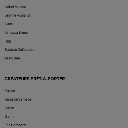
Isabel Marant
Jeanne Vouland
Autry
Vanessa Bruno
Ugg
Baobab Collection
Assouline
CRÉATEURS PRÊT-À-PORTER
Kujten
Samsoe Samsoe
Soeur
Ganni
Éric Bompard