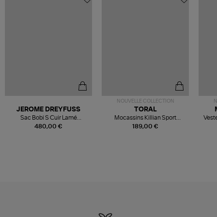
NOUVELLE COLLECTION
N
JEROME DREYFUSS
TORAL
Sac Bobi S Cuir Lamé
Mocassins Killian Sport
Veste
Champagne
Mousse
480,00 €
189,00 €