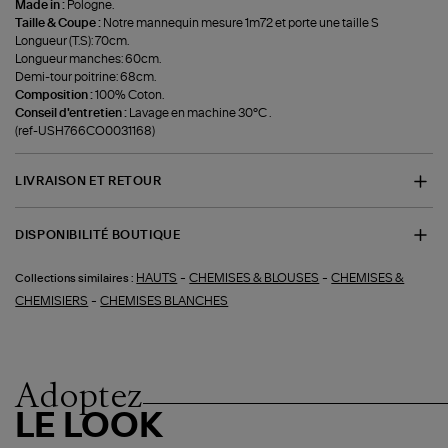
Made in :
Pologne.
Taille & Coupe :
Notre mannequin mesure 1m72 et porte une taille S
Longueur (T.S): 70cm.
Longueur manches: 60cm.
Demi-tour poitrine: 68cm.
Composition :
100% Coton.
Conseil d'entretien :
Lavage en machine 30°C .
(ref-USH766CO0031168)
LIVRAISON ET RETOUR
DISPONIBILITÉ BOUTIQUE
-
-
HAUTS
CHEMISES & BLOUSES
CHEMISES &
Collections similaires :
-
CHEMISIERS
CHEMISES BLANCHES
Adoptez
LE LOOK