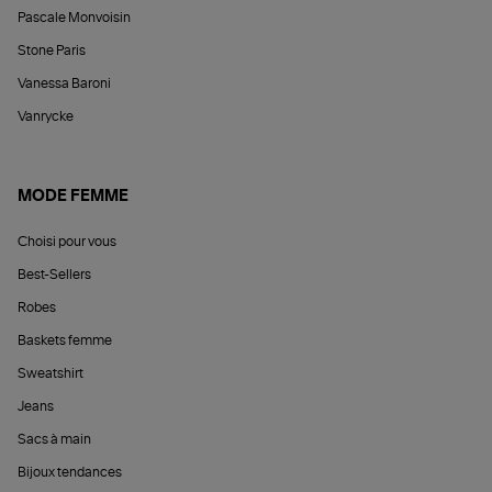
Pascale Monvoisin
Stone Paris
Vanessa Baroni
Vanrycke
MODE FEMME
Choisi pour vous
Best-Sellers
Robes
Baskets femme
Sweatshirt
Jeans
Sacs à main
Bijoux tendances