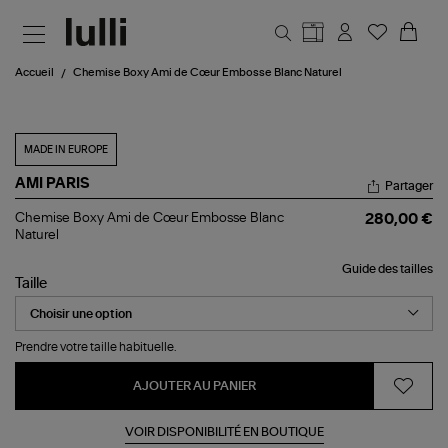
Aller au contenu principal
Accueil
Chemise Boxy Ami de Cœur Embosse Blanc Naturel
MADE IN EUROPE
AMI PARIS
Partager
Chemise
Chemise Boxy Ami de Cœur Embosse Blanc
280,00 €
Boxy
Naturel
Ami
de
Guide des tailles
Cœur
Taille
Embosse
Blanc
Naturel
Prendre votre taille habituelle.
AJOUTER AU PANIER
VOIR DISPONIBILITÉ EN BOUTIQUE