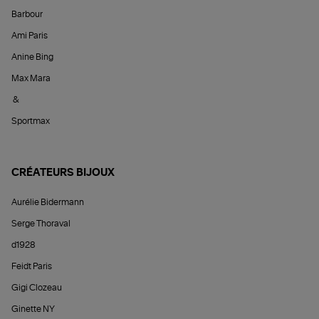
Barbour
Ami Paris
Anine Bing
Max Mara
&
Sportmax
CRÉATEURS BIJOUX
Aurélie Bidermann
Serge Thoraval
d1928
Feidt Paris
Gigi Clozeau
Ginette NY