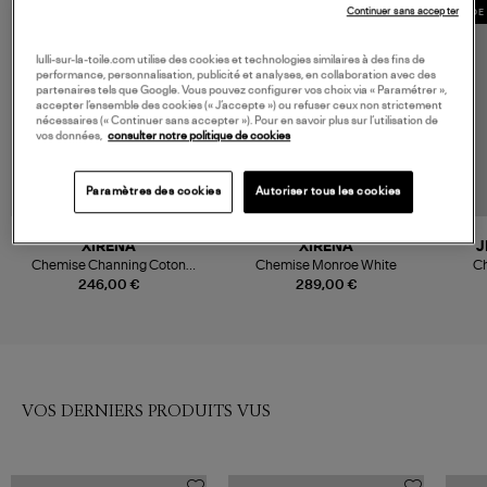
Continuer sans accepter
MADE 
lulli-sur-la-toile.com utilise des cookies et technologies similaires à des fins de
performance, personnalisation, publicité et analyses, en collaboration avec des
partenaires tels que Google. Vous pouvez configurer vos choix via « Paramétrer »,
accepter l’ensemble des cookies (« J’accepte ») ou refuser ceux non strictement
nécessaires (« Continuer sans accepter »). Pour en savoir plus sur l’utilisation de
vos données,
consulter notre politique de cookies
Paramètres des cookies
Autoriser tous les cookies
XIRENA
XIRENA
J
Chemise Channing Coton
Chemise Monroe White
Ch
Blanc
246,00 €
289,00 €
VOS DERNIERS PRODUITS VUS