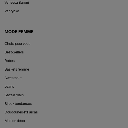
Vanessa Baroni
Vanrycke
MODE FEMME
Choisi pour vous
Best-Sellers
Robes
Baskets femme
Sweatshirt
Jeans
Sacs à main
Bijoux tendances
Doudounes et Parkas
Maison déco