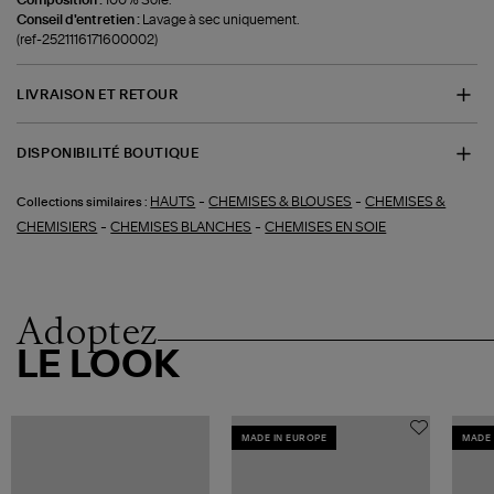
Conseil d'entretien :
Lavage à sec uniquement.
(ref-2521116171600002)
LIVRAISON ET RETOUR
DISPONIBILITÉ BOUTIQUE
-
-
HAUTS
CHEMISES & BLOUSES
CHEMISES &
Collections similaires :
-
-
CHEMISIERS
CHEMISES BLANCHES
CHEMISES EN SOIE
Adoptez
LE LOOK
MADE IN EUROPE
MADE 