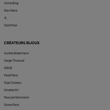
Anine Bing
Max Mara
&
Sportmax
CRÉATEURS BIJOUX
Aurélie Bidermann
Serge Thoraval
d1928
Feidt Paris
Gigi Clozeau
Ginette NY
Pascale Monvoisin
Stone Paris