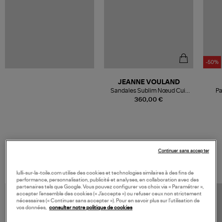
-50%
JEANNE VOULAND
Sandales Sublim Nœud Cuir
Pa
Suédé Noir
360,00 €
Continuer sans accepter
VOS DERNIERS PRODUITS VUS
lulli-sur-la-toile.com utilise des cookies et technologies similaires à des fins de
performance, personnalisation, publicité et analyses, en collaboration avec des
partenaires tels que Google. Vous pouvez configurer vos choix via « Paramétrer »,
accepter l’ensemble des cookies (« J’accepte ») ou refuser ceux non strictement
nécessaires (« Continuer sans accepter »). Pour en savoir plus sur l’utilisation de
vos données,
consulter notre politique de cookies