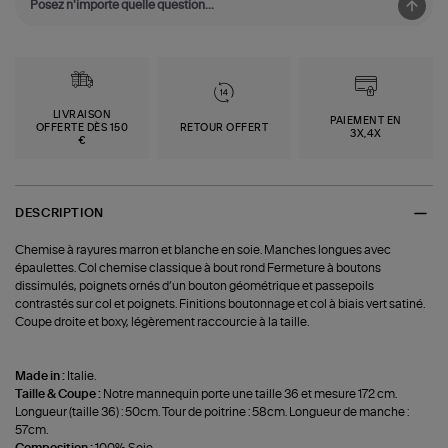
LIVRAISON
PAIEMENT EN
OFFERTE DÈS 150
RETOUR OFFERT
3X,4X
€
DESCRIPTION
Chemise à rayures marron et blanche en soie. Manches longues avec
épaulettes. Col chemise classique à bout rond Fermeture à boutons
dissimulés, poignets ornés d’un bouton géométrique et passepoils
contrastés sur col et poignets. Finitions boutonnage et col à biais vert satiné.
Coupe droite et boxy, légèrement raccourcie à la taille.
Made in :
Italie.
Taille & Coupe :
Notre mannequin porte une taille 36 et mesure 172 cm.
Longueur (taille 36) : 50cm. Tour de poitrine : 58cm. Longueur de manche :
57cm.
Composition :
100% Soie.