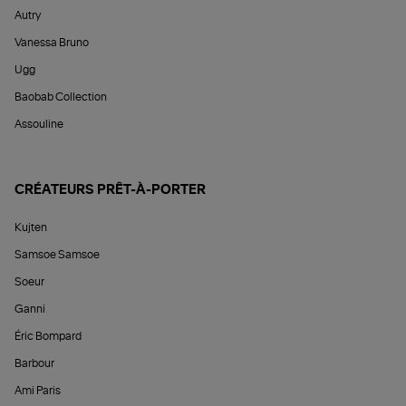
Autry
Vanessa Bruno
Ugg
Baobab Collection
Assouline
CRÉATEURS PRÊT-À-PORTER
Kujten
Samsoe Samsoe
Soeur
Ganni
Éric Bompard
Barbour
Ami Paris