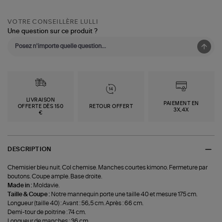
VOTRE CONSEILLÈRE LULLI
Une question sur ce produit ?
LIVRAISON
PAIEMENT EN
OFFERTE DÈS 150
RETOUR OFFERT
3X,4X
€
DESCRIPTION
Chemisier bleu nuit. Col chemise. Manches courtes kimono. Fermeture par
boutons. Coupe ample. Base droite.
Made in :
Moldavie.
Taille & Coupe :
Notre mannequin porte une taille 40 et mesure 175 cm.
Longueur (taille 40) : Avant : 56,5 cm. Après : 66 cm.
Demi-tour de poitrine : 74 cm.
Longueur de manches : 36 cm.