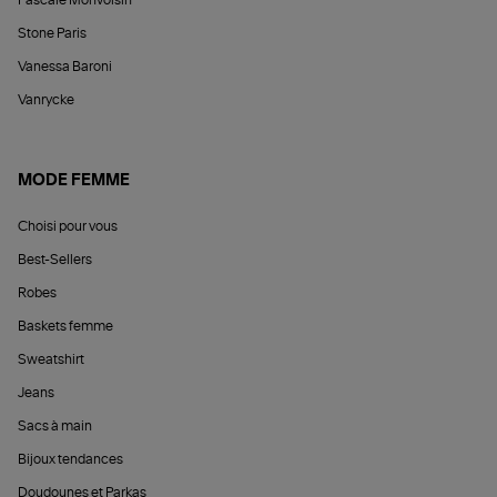
Stone Paris
Vanessa Baroni
Vanrycke
MODE FEMME
Choisi pour vous
Best-Sellers
Robes
Baskets femme
Sweatshirt
Jeans
Sacs à main
Bijoux tendances
Doudounes et Parkas