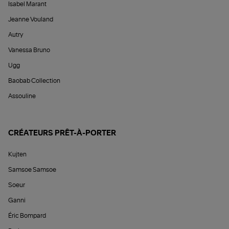
Isabel Marant
Jeanne Vouland
Autry
Vanessa Bruno
Ugg
Baobab Collection
Assouline
CRÉATEURS PRÊT-À-PORTER
Kujten
Samsoe Samsoe
Soeur
Ganni
Éric Bompard