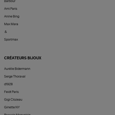
Barbour
Ami Paris
Anine Bing
Max Mara
&
Sportmax
CRÉATEURS BIJOUX
Aurélie Bidermann
Serge Thoraval
d1928
Feidt Paris
Gigi Clozeau
Ginette NY
Pascale Monvoisin