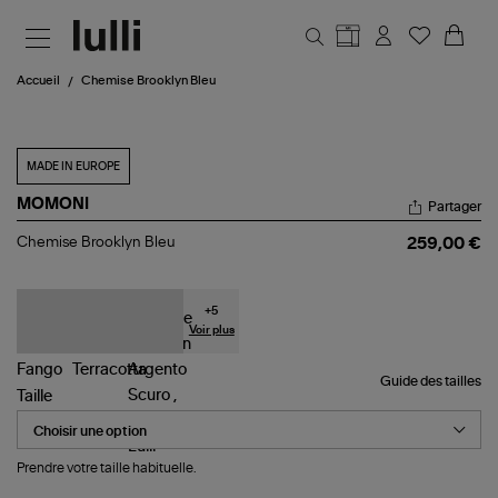
Aller au contenu principal
Accueil
Chemise Brooklyn Bleu
MADE IN EUROPE
MOMONI
Partager
Chemise
Chemise Brooklyn Bleu
259,00 €
Brooklyn
Bleu
+
5
Voir plus
Guide des tailles
Taille
Prendre votre taille habituelle.