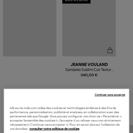
MADE IN EUROPE
JEANNE VOULAND
Sandales Sublim Cuir Texturé
Doré
340,00 €
Continuer sans accepter
VOS DERNIERS PRODUITS VUS
lulli-sur-la-toile.com utilise des cookies et technologies similaires à des fins de
performance, personnalisation, publicité et analyses, en collaboration avec des
partenaires tels que Google. Vous pouvez configurer vos choix via « Paramétrer »,
accepter l’ensemble des cookies (« J’accepte ») ou refuser ceux non strictement
nécessaires (« Continuer sans accepter »). Pour en savoir plus sur l’utilisation de
vos données,
consulter notre politique de cookies