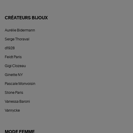
CRÉATEURS BIJOUX
Aurélie Bidermann
Serge Thoraval
d1928
Feidt Paris
Gigi Clozeau
Ginette NY
Pascale Monvoisin
Stone Paris
Vanessa Baroni
Vanrycke
MODE FEMME