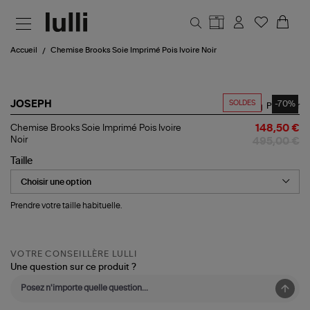
Aller au contenu principal
Accueil
Chemise Brooks Soie Imprimé Pois Ivoire Noir
SOLDES
-70%
JOSEPH
Partager
Chemise
Chemise Brooks Soie Imprimé Pois Ivoire
148,50 €
Brooks
Noir
495,00 €
Soie
Imprimé
Taille
Pois
Ivoire
Noir
Prendre votre taille habituelle.
VOTRE CONSEILLÈRE LULLI
Une question sur ce produit ?