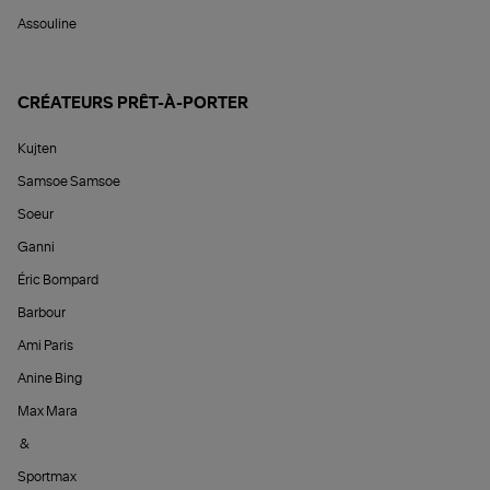
Assouline
CRÉATEURS PRÊT-À-PORTER
Kujten
Samsoe Samsoe
Soeur
Ganni
Éric Bompard
Barbour
Ami Paris
Anine Bing
Max Mara
&
Sportmax