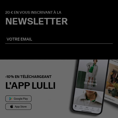
20 € EN VOUS INSCRIVANT À LA
NEWSLETTER
-10% EN TÉLÉCHARGEANT
L'APP LULLI