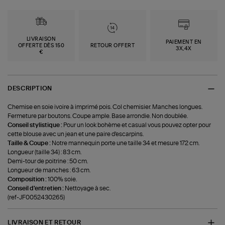
LIVRAISON
PAIEMENT EN
OFFERTE DÈS 150
RETOUR OFFERT
3X,4X
€
DESCRIPTION
Chemise en soie ivoire à imprimé pois. Col chemisier. Manches longues.
Fermeture par boutons. Coupe ample. Base arrondie. Non doublée.
Conseil stylistique :
Pour un look bohème et casual vous pouvez opter pour
cette blouse avec un jean et une paire d'escarpins.
Taille & Coupe :
Notre mannequin porte une taille 34 et mesure 172 cm.
Longueur (taille 34) : 83 cm.
Demi-tour de poitrine : 50 cm.
Longueur de manches : 63 cm.
Composition :
100% soie.
Conseil d'entretien :
Nettoyage à sec.
(ref-JF0052430265)
LIVRAISON ET RETOUR