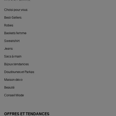
Choisi pour vous
Best-Sellers
Robes
Baskets femme
Sweatshirt
Jeans
Sacs à main
Bijoux tendances
Doudounes et Parkas
Maison déco
Beauté
Conseil Mode
OFFRES ET TENDANCES