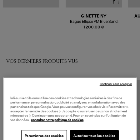
GINETTE NY
AU
Bague Ellipse PM Blue Sand
Stone Or Rose
1 200,00 €
VOS DERNIERS PRODUITS VUS
Continuer sans accepter
lulli-sur-la-toile.com utilise des cookies et technologies similaires à des fins de
performance, personnalisation, publicité et analyses, en collaboration avec des
partenaires tels que Google. Vous pouvez configurer vos choix via « Paramétrer »,
accepter l’ensemble des cookies (« J’accepte ») ou refuser ceux non strictement
nécessaires (« Continuer sans accepter »). Pour en savoir plus sur l’utilisation de
vos données,
consulter notre politique de cookies
Paramètres des cookies
Autoriser tous les cookies