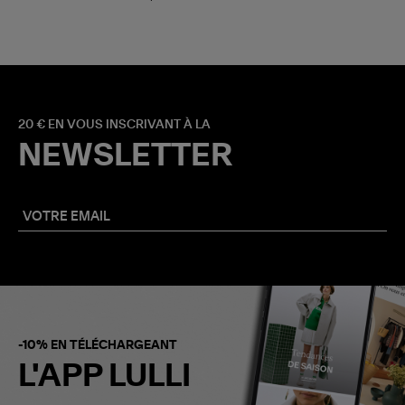
20 € EN VOUS INSCRIVANT À LA
NEWSLETTER
-10% EN TÉLÉCHARGEANT
L'APP LULLI