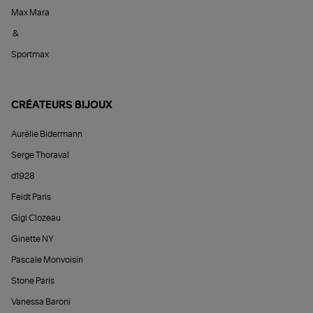
Max Mara
&
Sportmax
CRÉATEURS BIJOUX
Aurélie Bidermann
Serge Thoraval
d1928
Feidt Paris
Gigi Clozeau
Ginette NY
Pascale Monvoisin
Stone Paris
Vanessa Baroni