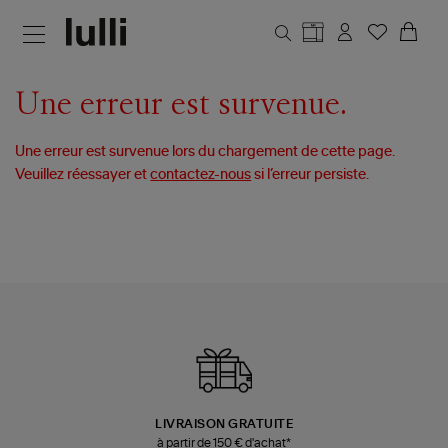
Aller au contenu principal
Une erreur est survenue.
Une erreur est survenue lors du chargement de cette page.
Veuillez réessayer et
contactez-nous
si l’erreur persiste.
LIVRAISON GRATUITE
à partir de 150 € d'achat*