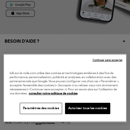
BESOIN D'AIDE ?
À PROPOS
Continuer sans accepter
NOS SERVICES
lulli-sur-la-toile.com utilise des cookies et technologies similaires à des fins de
performance, personnalisation, publicité et analyses, en collaboration avec des
partenaires tels que Google. Vous pouvez configurer vos choix via « Paramétrer »,
accepter l’ensemble des cookies (« J’accepte ») ou refuser ceux non strictement
SERVICE CLIENT
nécessaires (« Continuer sans accepter »). Pour en savoir plus sur l’utilisation de
vos données,
consulter notre politique de cookies
Paramètres des cookies
Autoriser tous les cookies
MODE DE PAIEMENT