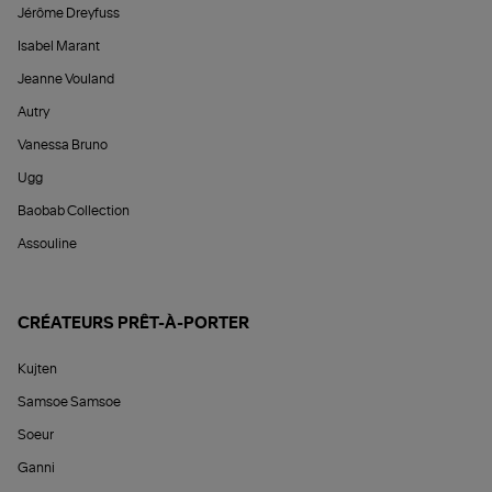
Jérôme Dreyfuss
Isabel Marant
Jeanne Vouland
Autry
Vanessa Bruno
Ugg
Baobab Collection
Assouline
CRÉATEURS PRÊT-À-PORTER
Kujten
Samsoe Samsoe
Soeur
Ganni