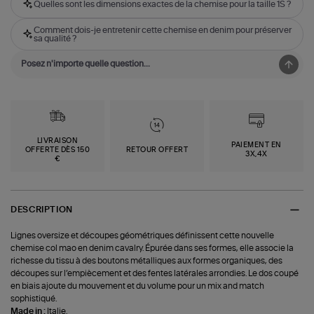
Quelles sont les dimensions exactes de la chemise pour la taille 1S ?
Comment dois-je entretenir cette chemise en denim pour préserver
sa qualité ?
LIVRAISON
PAIEMENT EN
OFFERTE DÈS 150
RETOUR OFFERT
3X,4X
€
DESCRIPTION
Lignes oversize et découpes géométriques définissent cette nouvelle
chemise col mao en denim cavalry. Épurée dans ses formes, elle associe la
richesse du tissu à des boutons métalliques aux formes organiques, des
découpes sur l’empiècement et des fentes latérales arrondies. Le dos coupé
en biais ajoute du mouvement et du volume pour un mix and match
sophistiqué.
Made in :
Italie.