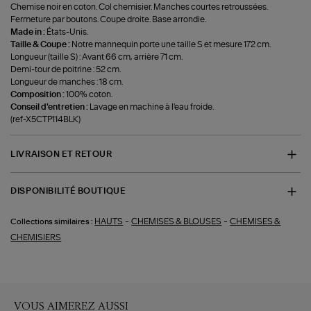
Chemise noir en coton. Col chemisier. Manches courtes retroussées.
Fermeture par boutons. Coupe droite. Base arrondie.
Made in :
États-Unis.
Taille & Coupe :
Notre mannequin porte une taille S et mesure 172 cm.
Longueur (taille S) : Avant 66 cm, arrière 71 cm.
Demi-tour de poitrine : 52 cm.
Longueur de manches : 18 cm.
Composition :
100% coton.
Conseil d'entretien :
Lavage en machine à l'eau froide.
(ref-X5CTP114BLK)
LIVRAISON ET RETOUR
DISPONIBILITÉ BOUTIQUE
-
-
HAUTS
CHEMISES & BLOUSES
CHEMISES &
Collections similaires :
CHEMISIERS
VOUS AIMEREZ AUSSI