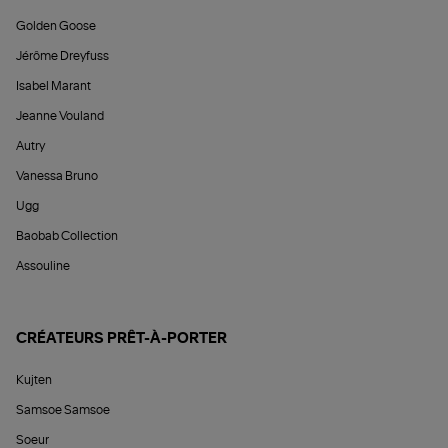
Golden Goose
Jérôme Dreyfuss
Isabel Marant
Jeanne Vouland
Autry
Vanessa Bruno
Ugg
Baobab Collection
Assouline
CRÉATEURS PRÊT-À-PORTER
Kujten
Samsoe Samsoe
Soeur