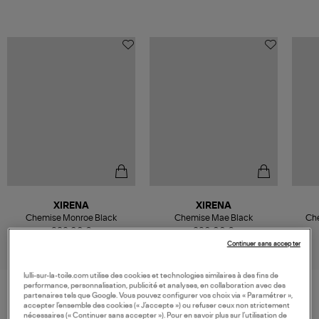
XIRENA
XIRENA
Chemise Monroe Black
Chemise Mae Black
Che
289,00 €
320,00 €
Continuer sans accepter
lulli-sur-la-toile.com utilise des cookies et technologies similaires à des fins de
performance, personnalisation, publicité et analyses, en collaboration avec des
partenaires tels que Google. Vous pouvez configurer vos choix via « Paramétrer »,
accepter l’ensemble des cookies (« J’accepte ») ou refuser ceux non strictement
VOS DERNIERS PRODUITS VUS
nécessaires (« Continuer sans accepter »). Pour en savoir plus sur l’utilisation de