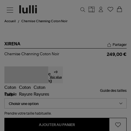
Aller au contenu principal
Accueil
Chemise Channing Coton Noir
XIRENA
Partager
Chemise
Chemise Channing Coton Noir
249,00 €
Channing
Coton
Noir
+
9
Voir plus
Guide des tailles
Taille
Prendre votre taille habituelle.
AJOUTER AU PANIER