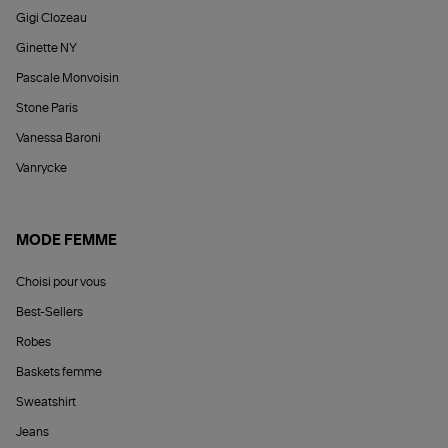
Gigi Clozeau
Ginette NY
Pascale Monvoisin
Stone Paris
Vanessa Baroni
Vanrycke
MODE FEMME
Choisi pour vous
Best-Sellers
Robes
Baskets femme
Sweatshirt
Jeans