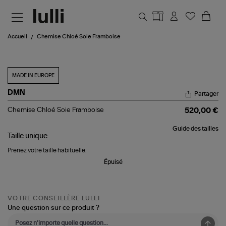
Aller au contenu principal
Accueil
Chemise Chloé Soie Framboise
MADE IN EUROPE
DMN
Partager
Chemise
Chemise Chloé Soie Framboise
520,00 €
Chloé
Soie
Guide des tailles
Framboise
Taille
unique
Prenez votre taille habituelle.
Épuisé
VOTRE CONSEILLÈRE LULLI
Une question sur ce produit ?