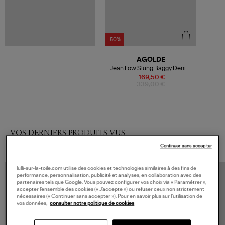
-50%
AGOLDE
Jean Low Slung Baggy Denim
Bleu
169,50 €
339,00 €
VOS DERNIERS PRODUITS VUS
Continuer sans accepter
lulli-sur-la-toile.com utilise des cookies et technologies similaires à des fins de
performance, personnalisation, publicité et analyses, en collaboration avec des
partenaires tels que Google. Vous pouvez configurer vos choix via « Paramétrer »,
accepter l’ensemble des cookies (« J’accepte ») ou refuser ceux non strictement
nécessaires (« Continuer sans accepter »). Pour en savoir plus sur l’utilisation de
vos données,
consulter notre politique de cookies