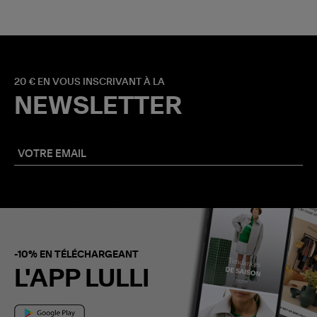
20 € EN VOUS INSCRIVANT À LA
NEWSLETTER
-10% EN TÉLÉCHARGEANT
L'APP LULLI