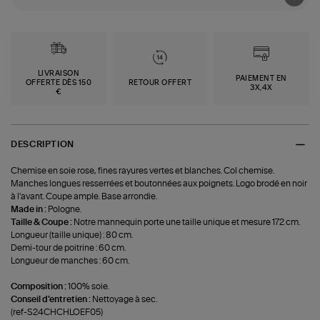
LIVRAISON
PAIEMENT EN
OFFERTE DÈS 150
RETOUR OFFERT
3X,4X
€
DESCRIPTION
Chemise en soie rose, fines rayures vertes et blanches. Col chemise.
Manches longues resserrées et boutonnées aux poignets. Logo brodé en noir
à l'avant. Coupe ample. Base arrondie.
Made in :
Pologne.
Taille & Coupe :
Notre mannequin porte une taille unique et mesure 172 cm.
Longueur (taille unique) : 80 cm.
Demi-tour de poitrine : 60 cm.
Longueur de manches : 60 cm.
Composition :
100% soie.
Conseil d'entretien :
Nettoyage à sec.
(ref-S24CHCHLOEF05)