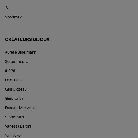
&
Sportmax
CRÉATEURS BIJOUX
Aurélie Bidermann
Serge Thoraval
d1928
Feidt Paris
Gigi Clozeau
Ginette NY
Pascale Monvoisin
Stone Paris
Vanessa Baroni
Vanrycke