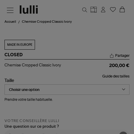
Aller au contenu principal
Accueil
Chemise Cropped Classic Ivory
MADE IN EUROPE
CLOSED
Partager
Chemise
Chemise Cropped Classic Ivory
200,00 €
Cropped
Classic
Guide des tailles
Ivory
Taille
Prendre votre taille habituelle.
VOTRE CONSEILLÈRE LULLI
Une question sur ce produit ?