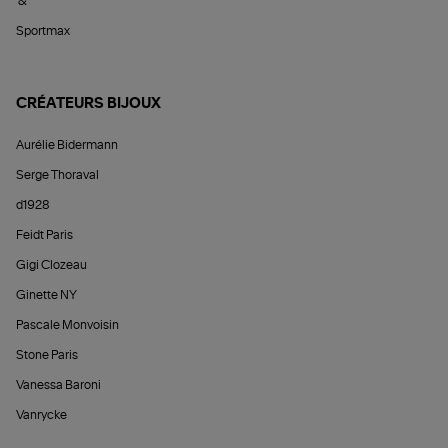
&
Sportmax
CRÉATEURS BIJOUX
Aurélie Bidermann
Serge Thoraval
d1928
Feidt Paris
Gigi Clozeau
Ginette NY
Pascale Monvoisin
Stone Paris
Vanessa Baroni
Vanrycke