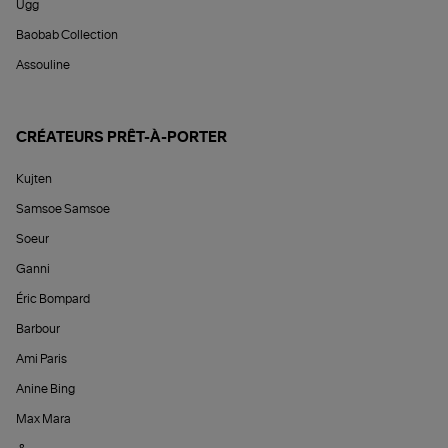
Ugg
Baobab Collection
Assouline
CRÉATEURS PRÊT-À-PORTER
Kujten
Samsoe Samsoe
Soeur
Ganni
Éric Bompard
Barbour
Ami Paris
Anine Bing
Max Mara