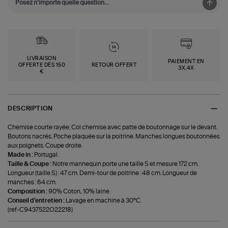
LIVRAISON
PAIEMENT EN
OFFERTE DÈS 150
RETOUR OFFERT
3X,4X
€
DESCRIPTION
Chemise courte rayée. Col chemise avec patte de boutonnage sur le devant.
Boutons nacrés. Poche plaquée sur la poitrine. Manches longues boutonnées
aux poignets. Coupe droite.
Made in :
Portugal.
Taille & Coupe :
Notre mannequin porte une taille S et mesure 172 cm.
Longueur (taille S) : 47 cm. Demi-tour de poitrine : 48 cm. Longueur de
manches : 64 cm.
Composition :
90% Coton, 10% laine.
Conseil d'entretien :
Lavage en machine à 30°C.
(ref-C9437522O22218)