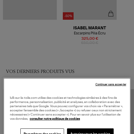
-50%
ISABEL MARANT
Escarpins Pilia Écru
325,00 €
650,00 €
VOS DERNIERS PRODUITS VUS
Continuer sans accepter
lulli-sur-la-toile.com utilise des cookies et technologies similaires à des fins de
performance, personnalisation, publicité et analyses, en collaboration avec des
partenaires tels que Google. Vous pouvez configurer vos choix via « Paramétrer »,
accepter l’ensemble des cookies (« J’accepte ») ou refuser ceux non strictement
nécessaires (« Continuer sans accepter »). Pour en savoir plus sur l’utilisation de
vos données,
consulter notre politique de cookies