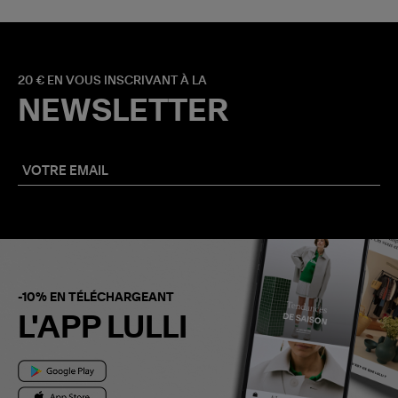
20 € EN VOUS INSCRIVANT À LA
NEWSLETTER
-10% EN TÉLÉCHARGEANT
L'APP LULLI