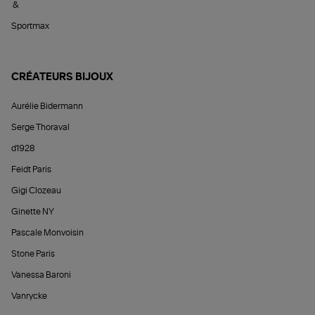
&
Sportmax
CRÉATEURS BIJOUX
Aurélie Bidermann
Serge Thoraval
d1928
Feidt Paris
Gigi Clozeau
Ginette NY
Pascale Monvoisin
Stone Paris
Vanessa Baroni
Vanrycke