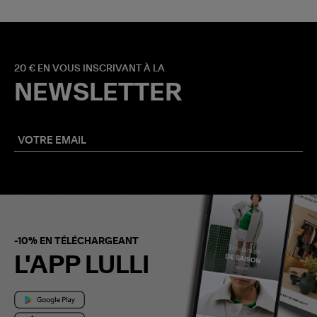
20 € EN VOUS INSCRIVANT À LA
NEWSLETTER
-10% EN TÉLÉCHARGEANT
L'APP LULLI