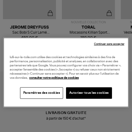
NOUVELLE COLLECTION
N
JEROME DREYFUSS
TORAL
Sac Bobi S Cuir Lamé
Mocassins Killian Sport
Veste
Champagne
Mousse
480,00 €
189,00 €
Continuer sans accepter
lulli-sur-la-toile.com utilise des cookies et technologies similaires à des fins de
performance, personnalisation, publicité et analyses, en collaboration avec des
partenaires tels que Google. Vous pouvez configurer vos choix via « Paramétrer »,
accepter l’ensemble des cookies (« J’accepte ») ou refuser ceux non strictement
nécessaires (« Continuer sans accepter »). Pour en savoir plus sur l’utilisation de
vos données,
consulter notre politique de cookies
Paramètres des cookies
Autoriser tous les cookies
LIVRAISON GRATUITE
à partir de 150 € d'achat*