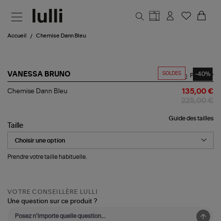
Aller au contenu principal
Accueil
Chemise Dann Bleu
SOLDES
-40%
VANESSA BRUNO
Partager
Chemise
Chemise Dann Bleu
135,00 €
Dann
225,00 €
Bleu
Guide des tailles
Taille
Prendre votre taille habituelle.
VOTRE CONSEILLÈRE LULLI
Une question sur ce produit ?