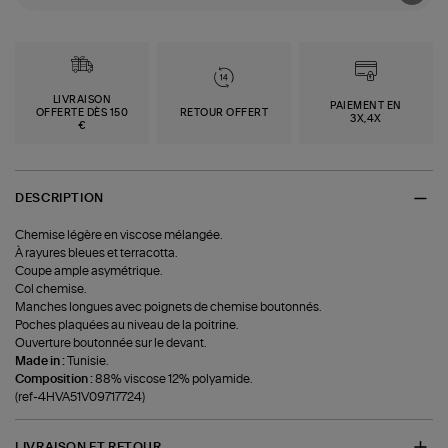
LIVRAISON
PAIEMENT EN
OFFERTE DÈS 150
RETOUR OFFERT
3X,4X
€
DESCRIPTION
Chemise légère en viscose mélangée.
À rayures bleues et terracotta.
Coupe ample asymétrique.
Col chemise.
Manches longues avec poignets de chemise boutonnés.
Poches plaquées au niveau de la poitrine.
Ouverture boutonnée sur le devant.
Made in :
Tunisie.
Composition :
88% viscose 12% polyamide.
(ref-4HVA51V09717724)
LIVRAISON ET RETOUR