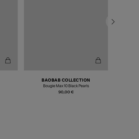
BAOBAB COLLECTION
Bougie Max 10 Black Pearls
Paréo Fou
90,00 €