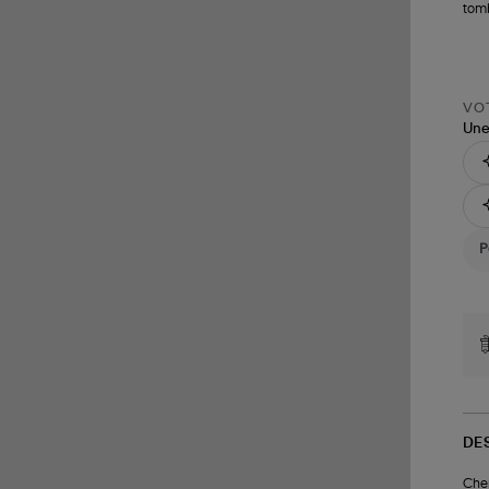
tom
VOT
Une
DE
Chem