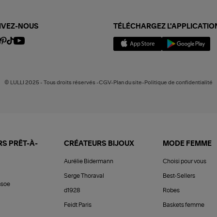
IVEZ-NOUS
TÉLÉCHARGEZ L'APPLICATIO
© LULLI 2025 - Tous droits réservés -CGV-Plan du site-Politique de confidentialité
S PRÊT-À-
CRÉATEURS BIJOUX
MODE FEMME
Aurélie Bidermann
Choisi pour vous
Serge Thoraval
Best-Sellers
soe
d1928
Robes
Feidt Paris
Baskets femme