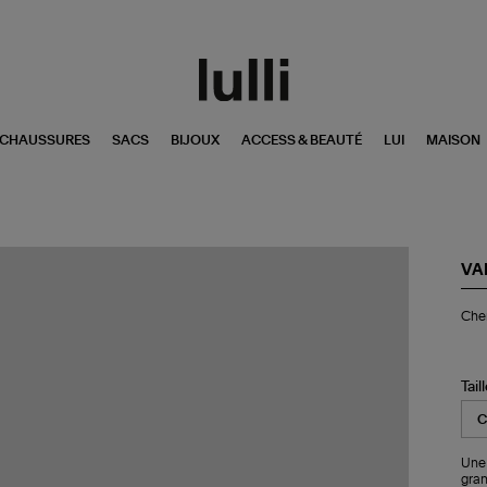
CHAUSSURES
SACS
BIJOUX
ACCESS & BEAUTÉ
LUI
MAISON
VA
Ch
Che
Di
Fa
Tail
Une 
gran