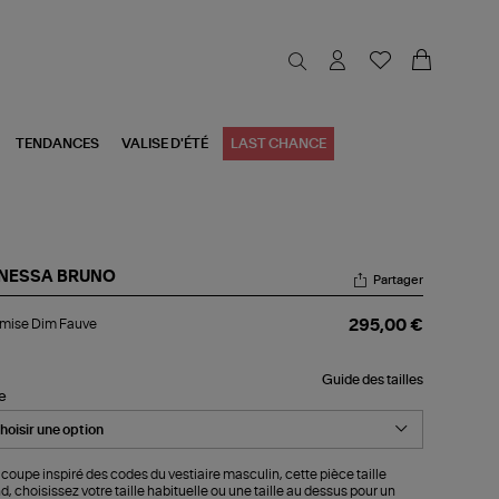
TENDANCES
VALISE D'ÉTÉ
LAST CHANCE
NESSA BRUNO
Partager
emise
mise Dim Fauve
295,00 €
m
uve
Guide des tailles
le
coupe inspiré des codes du vestiaire masculin, cette pièce taille
d, choisissez votre taille habituelle ou une taille au dessus pour un