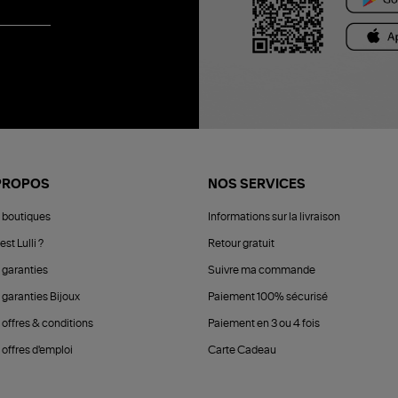
PROPOS
NOS SERVICES
 boutiques
Informations sur la livraison
est Lulli ?
Retour gratuit
 garanties
Suivre ma commande
 garanties Bijoux
Paiement 100% sécurisé
 offres & conditions
Paiement en 3 ou 4 fois
offres d'emploi
Carte Cadeau