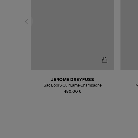
T
JEROME DREYFUSS
k
Sac Bobi S Cuir Lamé Champagne
M
480,00 €