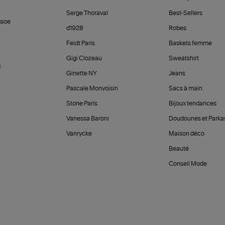
Serge Thoraval
Best-Sellers
soe
d1928
Robes
Feidt Paris
Baskets femme
Gigi Clozeau
Sweatshirt
d
Ginette NY
Jeans
Pascale Monvoisin
Sacs à main
Stone Paris
Bijoux tendances
Vanessa Baroni
Doudounes et Parka
Vanrycke
Maison déco
Beauté
Conseil Mode