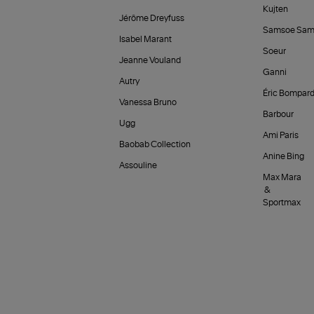
Kujten
Jérôme Dreyfuss
Samsoe Sam
Isabel Marant
Soeur
Jeanne Vouland
Ganni
Autry
Éric Bompar
Vanessa Bruno
Barbour
Ugg
Ami Paris
Baobab Collection
Anine Bing
Assouline
Max Mara
&
Sportmax