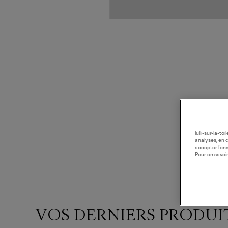
lulli-sur-la-t
analyses, en 
accepter l’en
Pour en savoir
VOS DERNIERS PRODUI