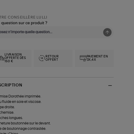
RE CONSEILLÈRE LULLI
 question sur ce produit ?
LIVRAISON
RETOUR
PAIEMENT EN
OFFERTE DÈS
OFFERT
3X,4X
150 €
SCRIPTION
mise Dorothée imprimée.
u fluide en soie et viscose.
e droite.
chemise.
ches longues.
eture boutonnée sur le devant.
e de boutonnage contrastée.
 in :
Chine.