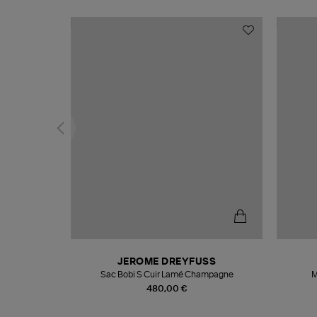
N
JEROME DREYFUSS
te
Sac Bobi S Cuir Lamé Champagne
M
480,00 €