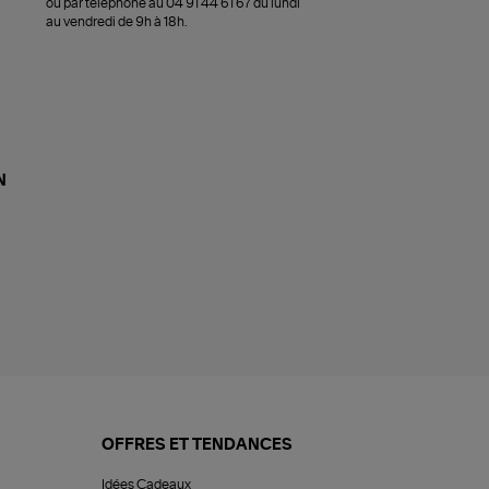
ou par téléphone au 04 91 44 61 67 du lundi
au vendredi de 9h à 18h.
N
OFFRES ET TENDANCES
Idées Cadeaux