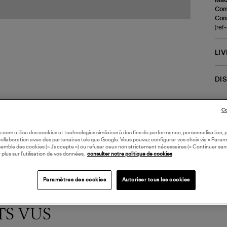
Com
Cons
(re
LI
DI
Coll
Co
CHE
oile.com utilise des cookies et technologies similaires à des fins de performance, personnalisation, p
collaboration avec des partenaires tels que Google. Vous pouvez configurer vos choix via « Param
semble des cookies (« J’accepte ») ou refuser ceux non strictement nécessaires (« Continuer san
 plus sur l’utilisation de vos données,
consulter notre politique de cookies
Paramètres des cookies
Autoriser tous les cookies
TS VUS