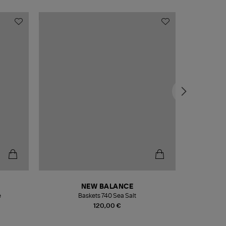
NEW BALANCE
e
Baskets 740 Sea Salt
Veste
120,00 €