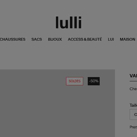
CHAUSSURES
SACS
BIJOUX
ACCESS & BEAUTÉ
LUI
MAISON
VA
-50%
SOLDES
Ch
Che
Do
Ma
Tail
Pren