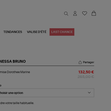
TENDANCES
VALISE D'ÉTÉ
LAST CHANCE
NESSA BRUNO
Partager
emise
mise Dorothee Marine
132,50 €
rothee
rine
265,00 €
le
dre votre taille habituelle.