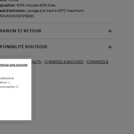
position :
60% Viscose 40% Soie.
eil d'entretien :
Lavage à la main à 40°C maximum.
f-5HVA03V09721888)
VRAISON ET RETOUR
SPONIBILITÉ BOUTIQUE
HAUTS
-
CHEMISES & BLOUSES
-
CHEMISES &
ections similaires :
ntinuer sans accepter
MISIERS
ublicité et
étrer »,
s accepter »).