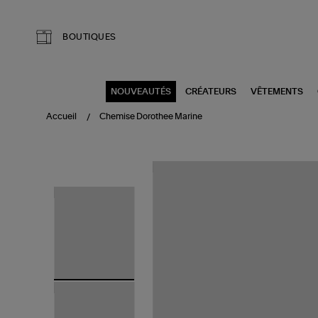
Aller au contenu principal
BOUTIQUES
NOUVEAUTÉS
CRÉATEURS
VÊTEMENTS
Accueil
Chemise Dorothee Marine