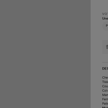
VOT
Une
DE
Che
Tiss
Coup
Col 
Man
Ferm
Patt
Made