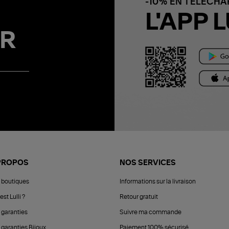
-10% EN TÉLÉCH
L'APP L
R
PROPOS
NOS SERVICES
 boutiques
Informations sur la livraison
est Lulli ?
Retour gratuit
 garanties
Suivre ma commande
 garanties Bijoux
Paiement 100% sécurisé