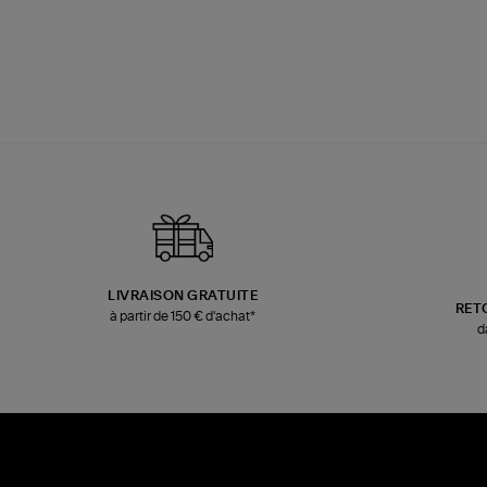
LIVRAISON GRATUITE
RET
à partir de 150 € d'achat*
d