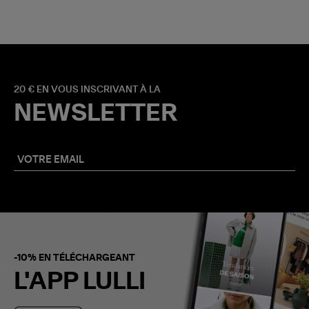
20 € EN VOUS INSCRIVANT À LA
NEWSLETTER
-10% EN TÉLÉCHARGEANT
L'APP LULLI