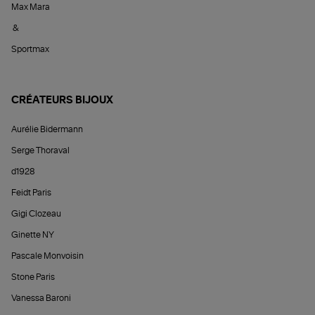
Max Mara
&
Sportmax
CRÉATEURS BIJOUX
Aurélie Bidermann
Serge Thoraval
d1928
Feidt Paris
Gigi Clozeau
Ginette NY
Pascale Monvoisin
Stone Paris
Vanessa Baroni