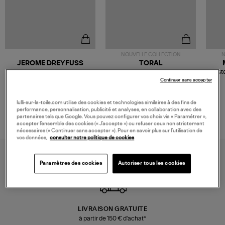
NOUVELLE COLLECTION
N
JEROME DREYFUSS
TORAL
Sac Bobi S Cuir Lamé
Mocassins Killian Sport
Veste
Champagne
Mousse
480,00 €
189,00 €
Continuer sans accepter
lulli-sur-la-toile.com utilise des cookies et technologies similaires à des fins de
performance, personnalisation, publicité et analyses, en collaboration avec des
partenaires tels que Google. Vous pouvez configurer vos choix via « Paramétrer »,
accepter l’ensemble des cookies (« J’accepte ») ou refuser ceux non strictement
nécessaires (« Continuer sans accepter »). Pour en savoir plus sur l’utilisation de
vos données,
consulter notre politique de cookies
Paramètres des cookies
Autoriser tous les cookies
LIVRAISON GRATUITE
à partir de 150 € d'achat*