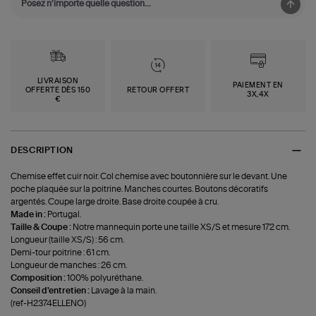
LIVRAISON
PAIEMENT EN
OFFERTE DÈS 150
RETOUR OFFERT
3X,4X
€
DESCRIPTION
Chemise effet cuir noir. Col chemise avec boutonnière sur le devant. Une
poche plaquée sur la poitrine. Manches courtes. Boutons décoratifs
argentés. Coupe large droite. Base droite coupée à cru.
Made in :
Portugal.
Taille & Coupe :
Notre mannequin porte une taille XS/S et mesure 172 cm.
Longueur (taille XS/S) : 56 cm.
Demi-tour poitrine : 61 cm.
Longueur de manches : 26 cm.
Composition :
100% polyuréthane.
Conseil d'entretien :
Lavage à la main.
(ref-H2374ELLENO)