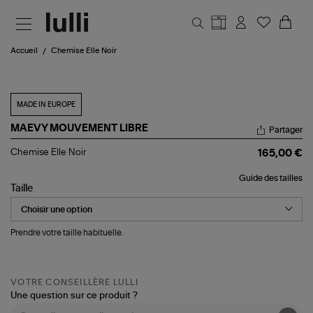
Aller au contenu principal
Accueil
Chemise Elle Noir
MADE IN EUROPE
MAEVY MOUVEMENT LIBRE
Partager
Chemise
Chemise Elle Noir
165,00 €
Elle
Noir
Guide des tailles
Taille
Prendre votre taille habituelle.
VOTRE CONSEILLÈRE LULLI
Une question sur ce produit ?