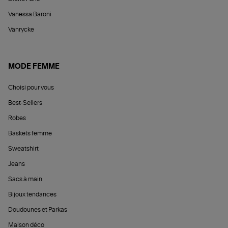
Vanessa Baroni
Vanrycke
MODE FEMME
Choisi pour vous
Best-Sellers
Robes
Baskets femme
Sweatshirt
Jeans
Sacs à main
Bijoux tendances
Doudounes et Parkas
Maison déco