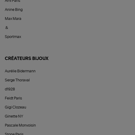
Ami Paris
Anine Bing
Max Mara
&
Sportmax
CRÉATEURS BIJOUX
Aurélie Bidermann
Serge Thoraval
d1928
Feidt Paris
Gigi Clozeau
Ginette NY
Pascale Monvoisin
Stone Paris