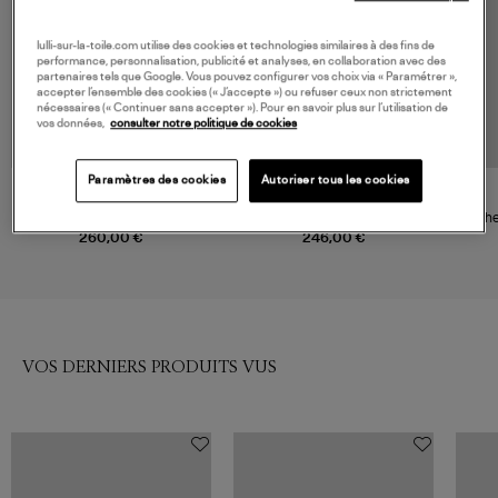
lulli-sur-la-toile.com utilise des cookies et technologies similaires à des fins de
performance, personnalisation, publicité et analyses, en collaboration avec des
partenaires tels que Google. Vous pouvez configurer vos choix via « Paramétrer »,
accepter l’ensemble des cookies (« J’accepte ») ou refuser ceux non strictement
nécessaires (« Continuer sans accepter »). Pour en savoir plus sur l’utilisation de
vos données,
consulter notre politique de cookies
Paramètres des cookies
Autoriser tous les cookies
NOUVELLE COLLECTION
JEANNE VOULAND
XIRENA
Chemise Malo Rayée Bleue
Chemise Channing Coton
Che
Blanc
260,00 €
246,00 €
VOS DERNIERS PRODUITS VUS