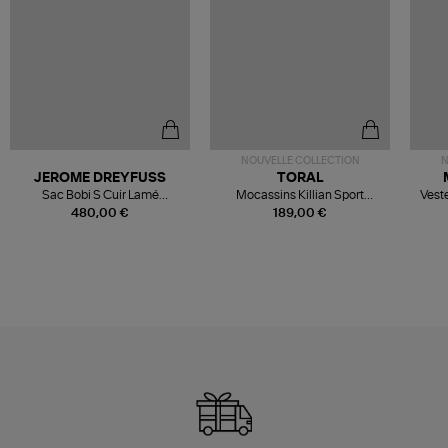
NOUVELLE COLLECTION
N
JEROME DREYFUSS
TORAL
Sac Bobi S Cuir Lamé
Mocassins Killian Sport
Veste
Champagne
Mousse
480,00 €
189,00 €