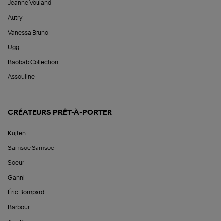
Jeanne Vouland
Autry
Vanessa Bruno
Ugg
Baobab Collection
Assouline
CRÉATEURS PRÊT-À-PORTER
Kujten
Samsoe Samsoe
Soeur
Ganni
Éric Bompard
Barbour