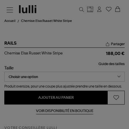
Aller au contenu principal
Accueil
Chemise Elsa Russet White Stripe
RAILS
Partager
Chemise
Chemise Elsa Russet White Stripe
188,00 €
Elsa
Russet
Guide des tailles
White
Taille
Stripe
Produit oversize, pour une coupe plus ajustée prendre une taille en dessous.
AJOUTER AU PANIER
VOIR DISPONIBILITÉ EN BOUTIQUE
VOTRE CONSEILLÈRE LULLI