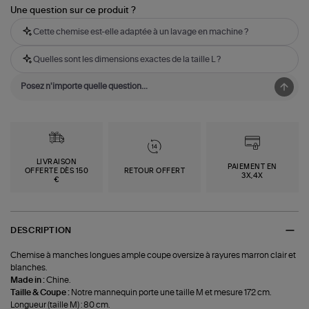
Une question sur ce produit ?
Cette chemise est-elle adaptée à un lavage en machine ?
Quelles sont les dimensions exactes de la taille L ?
LIVRAISON
PAIEMENT EN
OFFERTE DÈS 150
RETOUR OFFERT
3X,4X
€
DESCRIPTION
Chemise à manches longues ample coupe oversize à rayures marron clair et
blanches.
Made in :
Chine.
Taille & Coupe :
Notre mannequin porte une taille M et mesure 172 cm.
Longueur (taille M) : 80 cm.