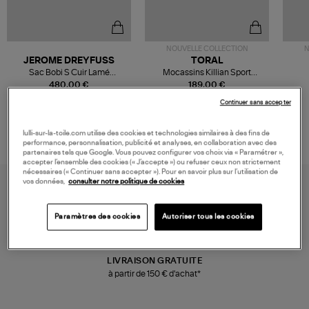
NOUVELLE COLLECTION
N
JEROME DREYFUSS
TORAL
Sac Bobi S Cuir Lamé
Mocassins Killian Sport
Champagne
Mousse
480,00 €
189,00 €
Continuer sans accepter
lulli-sur-la-toile.com utilise des cookies et technologies similaires à des fins de
performance, personnalisation, publicité et analyses, en collaboration avec des
partenaires tels que Google. Vous pouvez configurer vos choix via « Paramétrer »,
accepter l’ensemble des cookies (« J’accepte ») ou refuser ceux non strictement
nécessaires (« Continuer sans accepter »). Pour en savoir plus sur l’utilisation de
vos données,
consulter notre politique de cookies
Paramètres des cookies
Autoriser tous les cookies
LIVRAISON GRATUITE
à partir de 150 € d'achat*