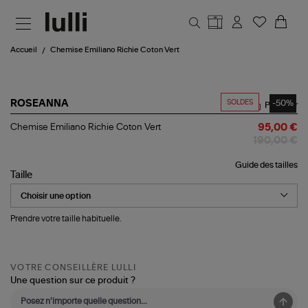
Aller au contenu principal
Accueil
Chemise Emiliano Richie Coton Vert
SOLDES
-50%
ROSEANNA
Partager
Chemise
Chemise Emiliano Richie Coton Vert
95,00 €
Emiliano
190,00 €
Richie
Coton
Guide des tailles
Vert
Taille
Prendre votre taille habituelle.
VOTRE CONSEILLÈRE LULLI
Une question sur ce produit ?