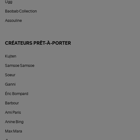
Ugg
Baobab Collection
Assouline
CRÉATEURS PRÊT-À-PORTER
Kujten
Samsoe Samsoe
Soeur
Ganni
Éric Bompard
Barbour
Ami Paris
Anine Bing
Max Mara