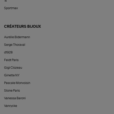
&
Sportmax
CRÉATEURS BIJOUX
Aurélie Bidermann
Serge Thoraval
d1928
Feidt Paris
Gigi Clozeau
Ginette NY
Pascale Monvoisin
Stone Paris
Vanessa Baroni
Vanrycke