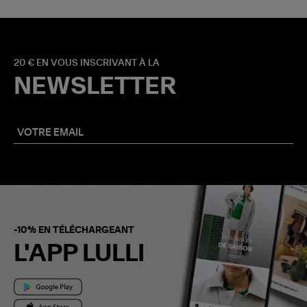
20 € EN VOUS INSCRIVANT À LA
NEWSLETTER
-10% EN TÉLÉCHARGEANT
L'APP LULLI