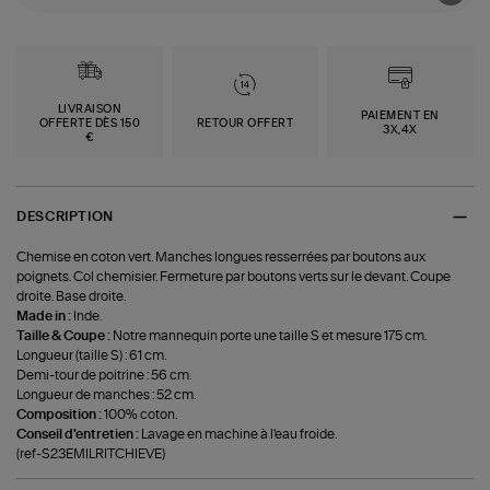
LIVRAISON
PAIEMENT EN
OFFERTE DÈS 150
RETOUR OFFERT
3X,4X
€
DESCRIPTION
Chemise en coton vert. Manches longues resserrées par boutons aux
poignets. Col chemisier. Fermeture par boutons verts sur le devant. Coupe
droite. Base droite.
Made in :
Inde.
Taille & Coupe :
Notre mannequin porte une taille S et mesure 175 cm.
Longueur (taille S) : 61 cm.
Demi-tour de poitrine : 56 cm.
Longueur de manches : 52 cm.
Composition :
100% coton.
Conseil d'entretien :
Lavage en machine à l'eau froide.
(ref-S23EMILRITCHIEVE)