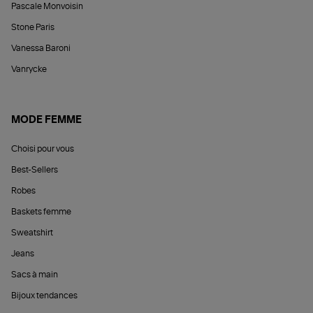
Pascale Monvoisin
Stone Paris
Vanessa Baroni
Vanrycke
MODE FEMME
Choisi pour vous
Best-Sellers
Robes
Baskets femme
Sweatshirt
Jeans
Sacs à main
Bijoux tendances