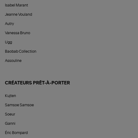
Isabel Marant
Jeanne Vouland
Autry
Vanessa Bruno
Ugg
Baobab Collection
Assouline
CRÉATEURS PRÊT-À-PORTER
Kujten
Samsoe Samsoe
Soeur
Ganni
Éric Bompard