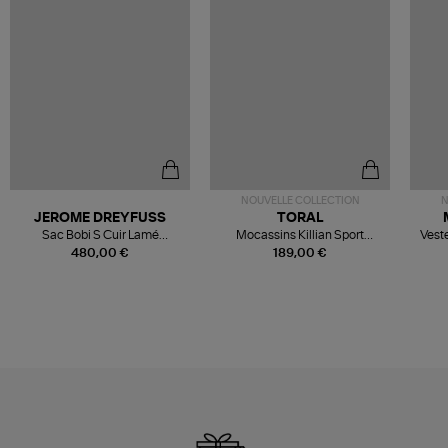
NOUVELLE COLLECTION
N
JEROME DREYFUSS
TORAL
Sac Bobi S Cuir Lamé
Mocassins Killian Sport
Veste
Champagne
Mousse
480,00 €
189,00 €