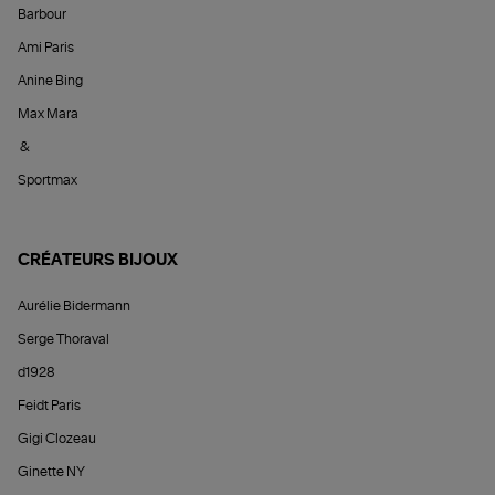
Barbour
Ami Paris
Anine Bing
Max Mara
&
Sportmax
CRÉATEURS BIJOUX
Aurélie Bidermann
Serge Thoraval
d1928
Feidt Paris
Gigi Clozeau
Ginette NY