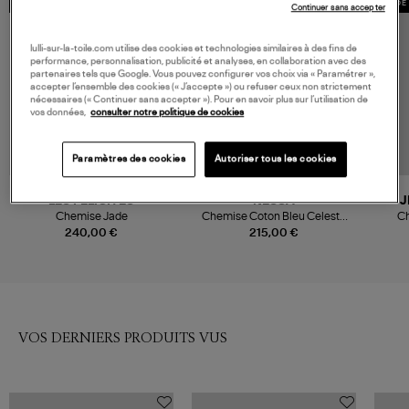
MADE IN EUROPE
MADE IN EUROPE
MADE 
Continuer sans accepter
lulli-sur-la-toile.com utilise des cookies et technologies similaires à des fins de
performance, personnalisation, publicité et analyses, en collaboration avec des
partenaires tels que Google. Vous pouvez configurer vos choix via « Paramétrer »,
accepter l’ensemble des cookies (« J’accepte ») ou refuser ceux non strictement
nécessaires (« Continuer sans accepter »). Pour en savoir plus sur l’utilisation de
vos données,
consulter notre politique de cookies
Paramètres des cookies
Autoriser tous les cookies
NOUVELLE COLLECTION
LES FELICITES
NESSA
J
Chemise Jade
Chemise Coton Bleu Celeste
Ch
Rose
240,00 €
215,00 €
VOS DERNIERS PRODUITS VUS