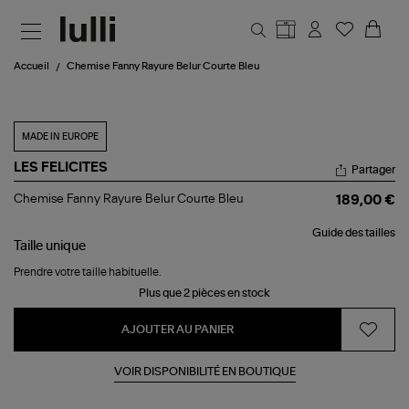
Aller au contenu principal
Accueil
Chemise Fanny Rayure Belur Courte Bleu
MADE IN EUROPE
LES FELICITES
Partager
Chemise
Chemise Fanny Rayure Belur Courte Bleu
189,00 €
Fanny
Rayure
Guide des tailles
Belur
Taille
unique
Courte
Bleu
Prendre votre taille habituelle.
Plus que 2 pièces en stock
AJOUTER AU PANIER
VOIR DISPONIBILITÉ EN BOUTIQUE