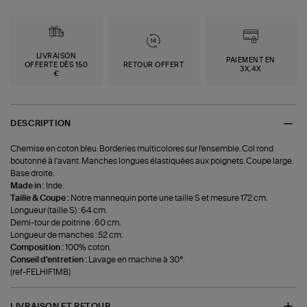
LIVRAISON
PAIEMENT EN
OFFERTE DÈS 150
RETOUR OFFERT
3X,4X
€
DESCRIPTION
Chemise en coton bleu. Borderies multicolores sur l'ensemble. Col rond
boutonné à l'avant. Manches longues élastiquées aux poignets. Coupe large.
Base droite.
Made in :
Inde.
Taille & Coupe :
Notre mannequin porte une taille S et mesure 172 cm.
Longueur (taille S) : 64 cm.
Demi-tour de poitrine : 60 cm.
Longueur de manches : 52 cm.
Composition :
100% coton.
Conseil d'entretien :
Lavage en machine à 30°.
(ref-FELHIF1MB)
LIVRAISON ET RETOUR