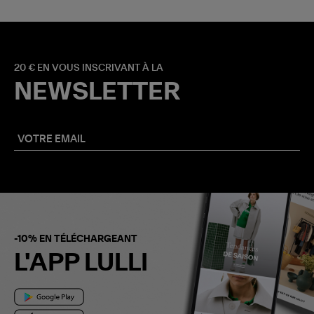
20 € EN VOUS INSCRIVANT À LA
NEWSLETTER
-10% EN TÉLÉCHARGEANT
L'APP LULLI