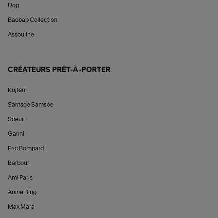
Ugg
Baobab Collection
Assouline
CRÉATEURS PRÊT-À-PORTER
Kujten
Samsoe Samsoe
Soeur
Ganni
Éric Bompard
Barbour
Ami Paris
Anine Bing
Max Mara