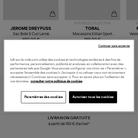
NOUVELLE COLLECTION
N
JEROME DREYFUSS
TORAL
Sac Bobi S Cuir Lamé
Mocassins Killian Sport
Veste
Champagne
Mousse
480,00 €
189,00 €
Continuer sans accepter
lulli-sur-la-toile.com utilise des cookies et technologies similaires à des fins de
performance, personnalisation, publicité et analyses, en collaboration avec des
partenaires tels que Google. Vous pouvez configurer vos choix via « Paramétrer »,
accepter l’ensemble des cookies (« J’accepte ») ou refuser ceux non strictement
nécessaires (« Continuer sans accepter »). Pour en savoir plus sur l’utilisation de
vos données,
consulter notre politique de cookies
Paramètres des cookies
Autoriser tous les cookies
LIVRAISON GRATUITE
à partir de 150 € d'achat*