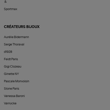
&
Sportmax
CRÉATEURS BIJOUX
Aurélie Bidermann
Serge Thoraval
d1928
Feidt Paris
Gigi Clozeau
Ginette NY
Pascale Monvoisin
Stone Paris
Vanessa Baroni
Vanrycke