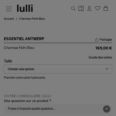
Aller au contenu principal
Accueil
Chemise Felhi Bleu
ESSENTIEL ANTWERP
Partager
Chemise
Chemise Felhi Bleu
165,00 €
Felhi
Bleu
Guide des tailles
Taille
Prendre votre taille habituelle.
VOTRE CONSEILLÈRE LULLI
Une question sur ce produit ?