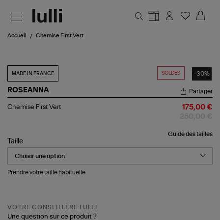
Aller au contenu principal
Accueil
Chemise First Vert
SOLDES
-30%
MADE IN FRANCE
ROSEANNA
Partager
Chemise
Chemise First Vert
175,00 €
First
250,00 €
Vert
Guide des tailles
Taille
Prendre votre taille habituelle.
VOTRE CONSEILLÈRE LULLI
Une question sur ce produit ?