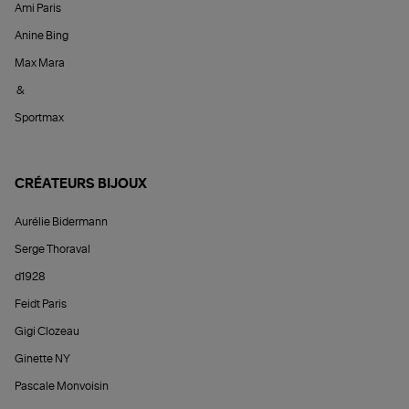
Ami Paris
Anine Bing
Max Mara
&
Sportmax
CRÉATEURS BIJOUX
Aurélie Bidermann
Serge Thoraval
d1928
Feidt Paris
Gigi Clozeau
Ginette NY
Pascale Monvoisin