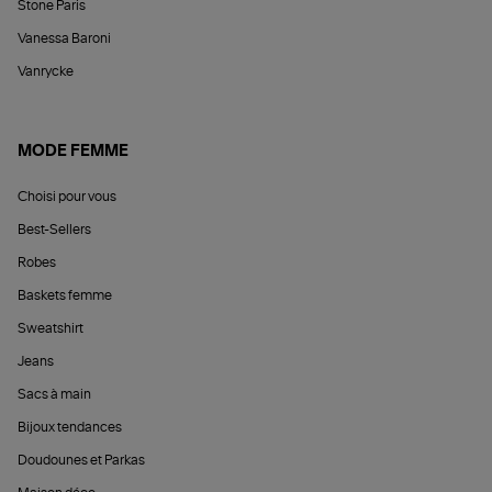
Stone Paris
Vanessa Baroni
Vanrycke
MODE FEMME
Choisi pour vous
Best-Sellers
Robes
Baskets femme
Sweatshirt
Jeans
Sacs à main
Bijoux tendances
Doudounes et Parkas