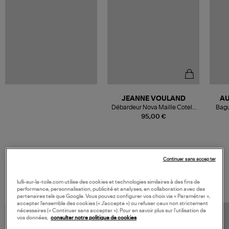
JEANNE VOULAND
AU
Débardeur Nova Maille Cotelé
Bagu
Blanc
95,00 €
Continuer sans accepter
VOS DERNIERS PRODUITS VUS
lulli-sur-la-toile.com utilise des cookies et technologies similaires à des fins de
performance, personnalisation, publicité et analyses, en collaboration avec des
partenaires tels que Google. Vous pouvez configurer vos choix via « Paramétrer »,
accepter l’ensemble des cookies (« J’accepte ») ou refuser ceux non strictement
nécessaires (« Continuer sans accepter »). Pour en savoir plus sur l’utilisation de
vos données,
consulter notre politique de cookies