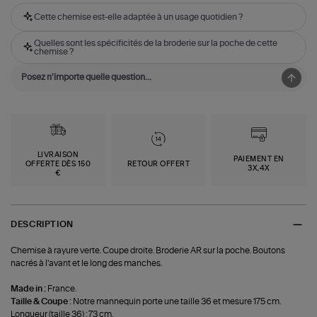
Cette chemise est-elle adaptée à un usage quotidien ?
Quelles sont les spécificités de la broderie sur la poche de cette
chemise ?
LIVRAISON
PAIEMENT EN
OFFERTE DÈS 150
RETOUR OFFERT
3X,4X
€
DESCRIPTION
Chemise à rayure verte. Coupe droite. Broderie AR sur la poche. Boutons
nacrés à l'avant et le long des manches.
Made in :
France.
Taille & Coupe :
Notre mannequin porte une taille 36 et mesure 175 cm.
Longueur (taille 36) : 73 cm.