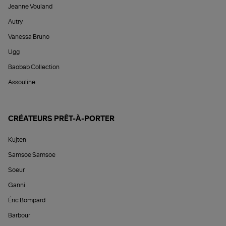
Jeanne Vouland
Autry
Vanessa Bruno
Ugg
Baobab Collection
Assouline
CRÉATEURS PRÊT-À-PORTER
Kujten
Samsoe Samsoe
Soeur
Ganni
Éric Bompard
Barbour