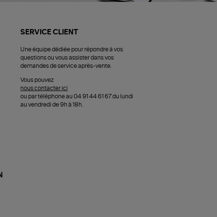
SERVICE CLIENT
Une équipe dédiée pour répondre à vos
questions ou vous assister dans vos
demandes de service après-vente.
Vous pouvez
nous contacter ici
ou par téléphone au 04 91 44 61 67 du lundi
au vendredi de 9h à 18h.
N