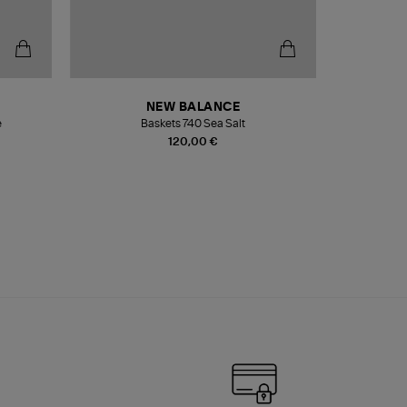
NEW BALANCE
e
Baskets 740 Sea Salt
Veste
120,00 €