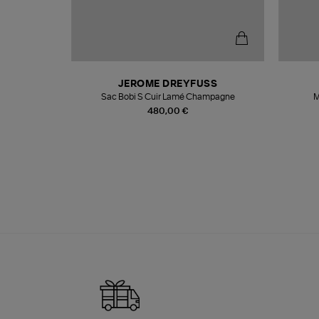
N
JEROME DREYFUSS
te
Sac Bobi S Cuir Lamé Champagne
M
480,00 €