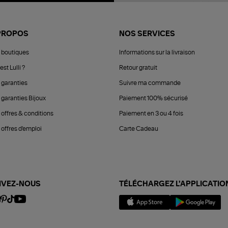
PROPOS
NOS SERVICES
 boutiques
Informations sur la livraison
est Lulli ?
Retour gratuit
 garanties
Suivre ma commande
 garanties Bijoux
Paiement 100% sécurisé
 offres & conditions
Paiement en 3 ou 4 fois
offres d'emploi
Carte Cadeau
IVEZ-NOUS
TÉLÉCHARGEZ L'APPLICATIO