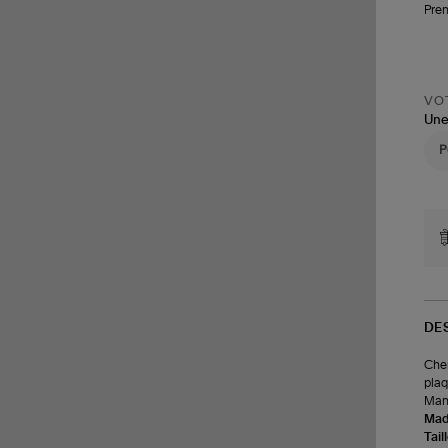
Pren
VOT
Une
DE
Chem
plaq
Manc
Made
Tail