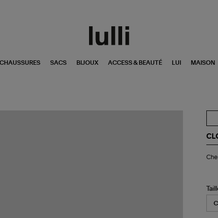
CHAUSSURES
SACS
BIJOUX
ACCESS & BEAUTÉ
LUI
MAISON
CL
Ch
Chem
Fit
Util
Lig
Gr
Tail