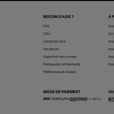
BESOIN D'AIDE ?
À 
FAQ
Nos
CGV
Qui 
Contactez-nous
Nos
Vos retours
Nos
Supprimer mon compte
Nos
Politique de confidentialité
Nos 
Préférences de cookies
MODE DE PAIEMENT
SU