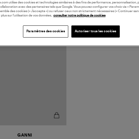
oile.com utilise des cookies et technologies similaires à des fins de performance, personnalisation, p
collaboration avec des partenaires tels que Google. Vous pouvez configurer vos choix via « Param
semble des cookies (« J’accepte ») ou refuser ceux non strictement nécessaires (« Continuer san
 plus sur l’utilisation de vos données,
consulter notre politique de cookies
Paramètres des cookies
Autoriser tous les cookies
N EUROPE
GANNI