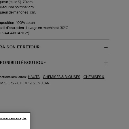
ueur (taille S) : 70 cm.
-tour de poitrine : cm.
ueur de manches : cm.
position :
100% coton.
eil d'entretien :
Lavage en machine à 30°C.
f-C9441418T47LGY)
VRAISON ET RETOUR
SPONIBILITÉ BOUTIQUE
HAUTS
-
CHEMISES & BLOUSES
-
CHEMISES &
ections similaires :
MISIERS
-
CHEMISES EN JEAN
ntinuer sans accepter