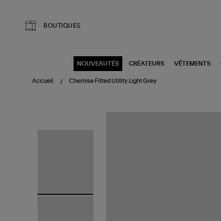
Aller au contenu principal
BOUTIQUES
NOUVEAUTÉS
CRÉATEURS
VÊTEMENTS
Accueil
Chemise Fitted Utility Light Grey