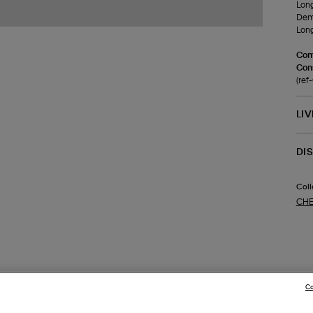
Long
Demi
Long
Com
Cons
(re
LI
DI
Coll
CHE
Co