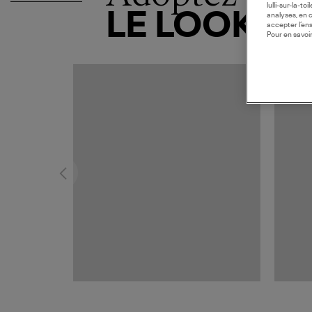
lulli-sur-la-t
LE LOOK
analyses, en 
accepter l’en
Pour en savoir
MADE I