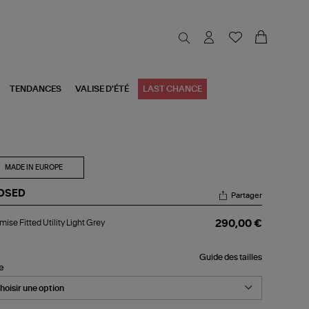
TENDANCES
VALISE D'ÉTÉ
LAST CHANCE
MADE IN EUROPE
OSED
Partager
emise
ise Fitted Utility Light Grey
290,00 €
ted
ity
ht
Guide des tailles
ey
le