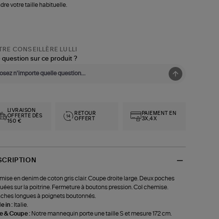
dre votre taille habituelle.
RE CONSEILLÈRE LULLI
 question sur ce produit ?
LIVRAISON
RETOUR
PAIEMENT EN
OFFERTE DÈS
OFFERT
3X,4X
150 €
SCRIPTION
ise en denim de coton gris clair. Coupe droite large. Deux poches
uées sur la poitrine. Fermeture à boutons pression. Col chemise.
hes longues à poignets boutonnés.
 in :
Italie.
le & Coupe :
Notre mannequin porte une taille S et mesure 172 cm.